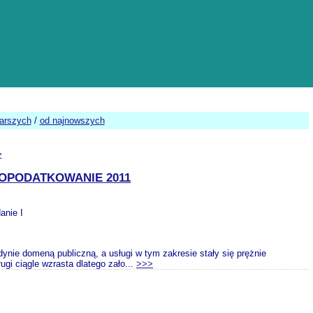
tarszych
/
od najnowszych
>
 OPODATKOWANIE 2011
anie I
edynie domeną publiczną, a usługi w tym zakresie stały się prężnie
gi ciągle wzrasta dlatego zało...
>>>