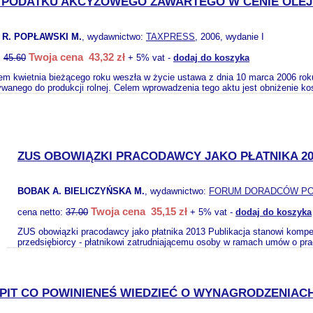
 PODATKU AKCYZOWEGO ZAWARTEGO W CENIE OLE
R. POPŁAWSKI M.
, wydawnictwo:
TAXPRESS
, 2006, wydanie I
Twoja cena 43,32 zł
:
45.60
+ 5% vat -
dodaj do koszyka
em kwietnia bieżącego roku weszła w życie ustawa z dnia 10 marca 2006 ro
wanego do produkcji rolnej. Celem wprowadzenia tego aktu jest obniżenie ko
ZUS OBOWIĄZKI PRACODAWCY JAKO PŁATNIKA 20
BOBAK A. BIELICZYŃSKA M.
, wydawnictwo:
FORUM DORADCÓW PO
Twoja cena 35,15 zł
cena netto:
37.00
+ 5% vat -
dodaj do koszyka
ZUS obowiązki pracodawcy jako płatnika 2013 Publikacja stanowi kom
przedsiębiorcy - płatnikowi zatrudniającemu osoby w ramach umów o prac
 PIT CO POWINIENEŚ WIEDZIEĆ O WYNAGRODZENIA