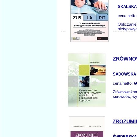
SKALSKA
cena netto
Obliczanie
nietypowy
ZRÓWNOW
SADOWSKA 
cena netto:
6
Zrównoważony
surowców, wyr
ZROZUMI
ŚWIDERSKA 