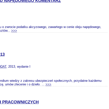
JU NAPĘDOWEGO KOMENTARZ
ku o zwrocie podatku akcyzowego, zawartego w cenie oleju napędowego,
sztów...
>>>
13
DAT
, 2013, wydanie I
pendium wiedzy z zakresu ubezpieczeń społecznych, przydatne każdemu
ę, umów zlecenie i o dzieło. ...
>>>
CH PRACOWNICZYCH