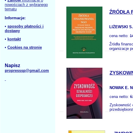
•
Zamów
informacje o
nowościach z wybranego
tematu
ŹRÓDŁA 
Informacje:
•
sposoby płatności i
LIŻEWSKI S.
dostawy
cena netto:
1
•
kontakt
Źródła finans
•
Cookies na stronie
organizacje p
Napisz
propresssp@gmail.com
ZYSKOWN
NOWAK E. 
cena netto:
6
Zyskowność d
przedsiębiors