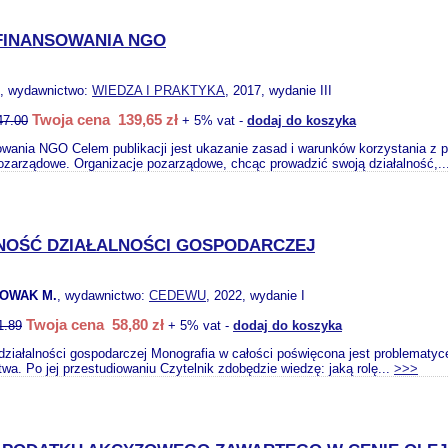
FINANSOWANIA NGO
, wydawnictwo:
WIEDZA I PRAKTYKA
, 2017, wydanie III
Twoja cena 139,65 zł
47.00
+ 5% vat -
dodaj do koszyka
owania NGO Celem publikacji jest ukazanie zasad i warunków korzystania z 
ozarządowe. Organizacje pozarządowe, chcąc prowadzić swoją działalność,..
OŚĆ DZIAŁALNOŚCI GOSPODARCZEJ
NOWAK M.
, wydawnictwo:
CEDEWU
, 2022, wydanie I
Twoja cena 58,80 zł
1.89
+ 5% vat -
dodaj do koszyka
ziałalności gospodarczej Monografia w całości poświęcona jest problematyc
twa. Po jej przestudiowaniu Czytelnik zdobędzie wiedzę: jaką rolę...
>>>