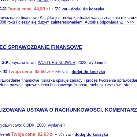
Twoja cena 44,89 zł
7.25
+ 5% vat -
dodaj do koszyka
awozdanie finansowe Książka jest nową zaktualizowaną i znacznie rozszerzo
008 roku i cieszy się dużym zainteresowaniem. Autorka odpowiada w...
>>>
EĆ SPRAWOZDANIE FINANSOWE
 G.K.
, wydawnictwo:
WOLTERS KLUWER
, 2022, wydanie II
Twoja cena 82,56 zł
6.90
+ 5% vat -
dodaj do koszyka
rawozdanie finansowe Książka opisuje zasady i proces tworzenia sprawozdan
h na pozycje sprawozdania finansowego (bilansu, rachunku zysków i strat...
IZOWANA USTAWA O RACHUNKOWOŚCI. KOMENTARZ
wydawnictwo:
ODDK
, 2008, wydanie I
Twoja cena 92,63 zł
:
97.50
+ 5% vat -
dodaj do koszyka