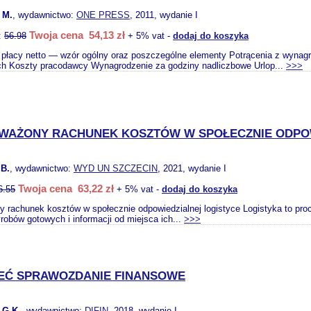
 M.
, wydawnictwo:
ONE PRESS
, 2011, wydanie I
Twoja cena 54,13 zł
:
56.98
+ 5% vat -
dodaj do koszyka
 płacy netto — wzór ogólny oraz poszczególne elementy Potrącenia z wynag
ch Koszty pracodawcy Wynagrodzenie za godziny nadliczbowe Urlop...
>>>
AŻONY RACHUNEK KOSZTÓW W SPOŁECZNIE ODPOW
B.
, wydawnictwo:
WYD UN SZCZECIN
, 2021, wydanie I
Twoja cena 63,22 zł
6.55
+ 5% vat -
dodaj do koszyka
 rachunek kosztów w społecznie odpowiedzialnej logistyce Logistyka to pr
obów gotowych i informacji od miejsca ich...
>>>
EĆ SPRAWOZDANIE FINANSOWE
G.K.
, wydawnictwo:
DIFIN
, 2018, wydanie I