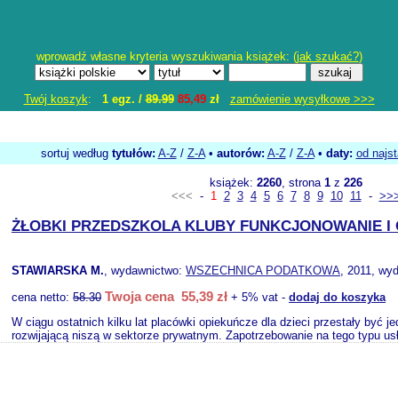
wprowadź własne kryteria wyszukiwania książek: (
jak szukać?
)
Twój koszyk
:
1 egz. /
89.99
85,49
zł
zamówienie wysyłkowe >>>
sortuj według
tytułów:
A-Z
/
Z-A
•
autorów:
A-Z
/
Z-A
•
daty:
od najs
książek:
2260
, strona
1
z
226
<<<
-
1
2
3
4
5
6
7
8
9
10
11
-
>>
ŻŁOBKI PRZEDSZKOLA KLUBY FUNKCJONOWANIE I
STAWIARSKA M.
, wydawnictwo:
WSZECHNICA PODATKOWA
, 2011, wyd
Twoja cena 55,39 zł
cena netto:
58.30
+ 5% vat -
dodaj do koszyka
W ciągu ostatnich kilku lat placówki opiekuńcze dla dzieci przestały być j
rozwijającą niszą w sektorze prywatnym. Zapotrzebowanie na tego typu usłu