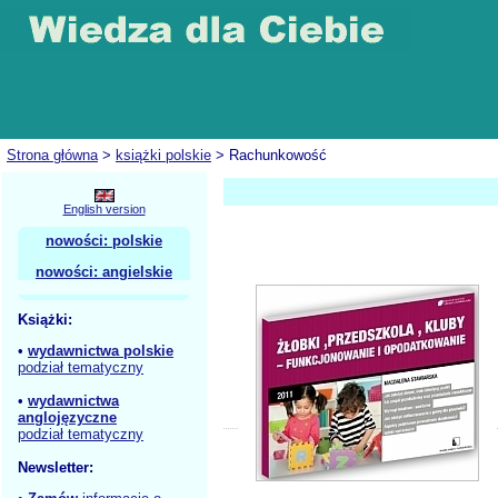
Strona główna
>
książki polskie
> Rachunkowość
English version
nowości: polskie
nowości: angielskie
Książki:
•
wydawnictwa polskie
podział tematyczny
•
wydawnictwa
anglojęzyczne
podział tematyczny
Newsletter: