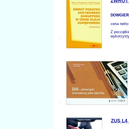
ZWROT
DOWGIER 
cena netto
Z początki
wykorzysty
ZUS L4