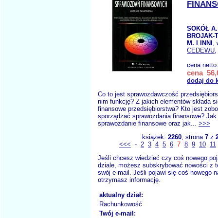
FINAN
SOKÓŁ A.
BROJAK-
M. I INNI
,
CEDEWU
,
cena netto
cena 56,
dodaj do 
Co to jest sprawozdawczość przedsiębiorst
nim funkcję? Z jakich elementów składa s
finansowe przedsiębiorstwa? Kto jest zob
sporządzać sprawozdania finansowe? Jak
sprawozdanie finansowe oraz jak...
>>>
książek:
2260
, strona
7
z
<<<
-
2
3
4
5
6
7
8
9
10
11
Jeśli chcesz wiedzieć czy coś nowego poj
dziale, możesz subskrybować nowości z t
swój e-mail. Jeśli pojawi się coś nowego n
otrzymasz informację.
aktualny dział:
Rachunkowość
Twój e-mail: