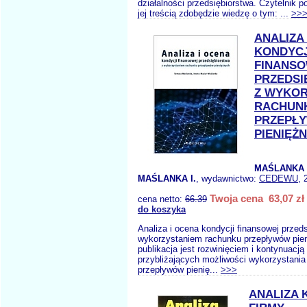
działalności przedsiębiorstwa. Czytelnik p
jej treścią zdobędzie wiedzę o tym: ...
>>
ANALIZA
KONDYCJ
FINANS
PRZEDSI
Z WYKOR
RACHUN
PRZEPŁ
PIENIĘŻ
MAŚLANKA 
MAŚLANKA I.
, wydawnictwo:
CEDEWU
, 
Twoja cena 63,07 zł
cena netto:
66.39
do koszyka
Analiza i ocena kondycji finansowej przed
wykorzystaniem rachunku przepływów pien
publikacja jest rozwinięciem i kontynuacją
przybliżających możliwości wykorzystania
przepływów pienię...
>>>
ANALIZA