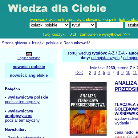
wprowadź własne kryteria wyszukiwania książek: (
jak szuka
Twój koszyk
: 0 zł
zamówienie wysyłkowe >>>
Strona główna
>
książki polskie
> Rachunkowość
sortuj według
tytułów:
A-Z
/
Z-A
•
auto
daty:
od najstarszych
/
od najn
English version
nowości: polskie
książek:
2260
, strona
7
z
<<<
-
2
3
4
5
6
7
8
9
10
11
nowości: angielskie
ANALIZA
Książki:
PRZEDSI
•
wydawnictwa polskie
podział tematyczny
TŁACZAŁA 
GOŁĘBIOWS
•
wydawnictwa
WIŚNIEWSKI
anglojęzyczne
wydawnictw
podział tematyczny
wydanie I
Newsletter:
cena netto:
6
cena 61,66