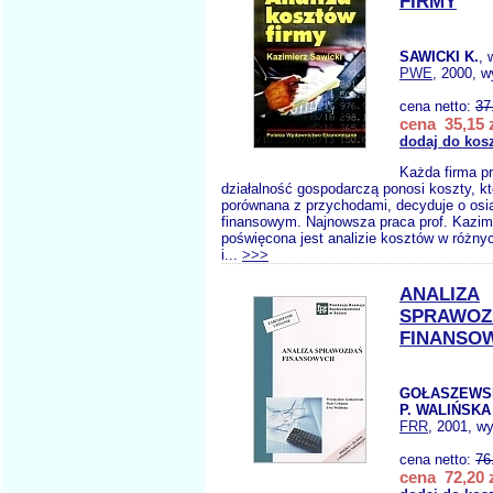
FIRMY
SAWICKI K.
, 
PWE
, 2000, w
cena netto:
37
cena 35,15 
dodaj do kos
Każda firma p
działalność gospodarczą ponosi koszty, kt
porównana z przychodami, decyduje o osi
finansowym. Najnowsza praca prof. Kazim
poświęcona jest analizie kosztów w różny
i...
>>>
ANALIZA
SPRAWOZ
FINANSO
GOŁASZEWSK
P. WALIŃSKA
FRR
, 2001, wy
cena netto:
76
cena 72,20 