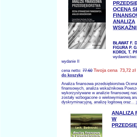
PRZEDSI
OCENA 
FINANS
ANALIZA
WSKAŹN
BŁAWAT F. 
FIGURA P. 
KOROL T. P
wydawnictwo
wydanie II
Twoja cena 73,72 zł
cena netto:
77.60
do koszyka
Analiza finansowa przedsiębiorstwa Ocen
finansowych, analiza wskaźnikowa Powsz
wykorzystywane w analizie finansowej na
zostały wzbogacone o wielowymiarową ana
dyskryminacyjną, analizę logitową oraz...
ANALIZA
W
PRZEDSI