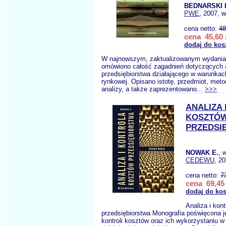
BEDNARSKI 
PWE
, 2007, w
cena netto:
48
cena 45,60 
dodaj do kos
W najnowszym, zaktualizowanym wydania 
omówiono całość zagadnień dotyczqcych a
przedsiębiorstwa działającego w warunkac
rynkowej. Opisano istotę, przedmiot, metod
analizy, a także zaprezentowano...
>>>
ANALIZA
KOSZTÓ
PRZEDSI
NOWAK E.
, 
CEDEWU
, 20
cena netto:
7
cena 69,45 
dodaj do ko
Analiza i kon
przedsiębiorstwa Monografia poświęcona jes
kontroli kosztów oraz ich wykorzystaniu w