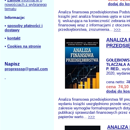
•
Zamów
informacje o
dodaj do ko
nowościach z wybranego
tematu
Analiza finansowa przedsiębiorstwa Pod
książki jest analiza finansowa ujęta w sze
Informacje:
tj. wskazująca na konieczność zebrania in
finansowej wraz z informacjami z otoczeni
•
sposoby płatności i
przedsiębiorstwa, zrozumienia...
>>>
dostawy
•
kontakt
ANALIZA
PRZEDSI
•
Cookies na stronie
GOŁĘBIOWSK
Napisz
TŁACZAŁA A
propresssp@gmail.com
P. RED.
, wyd
2020, wydanie 
cena netto:
78
cena 74,10 
dodaj do kos
Analiza finansowa przedsiębiorstwa W p
wydaniu książki uwzględniono przede wsz
zakresie wymogów formalnoprawnych dot
publikacji sprawozdań finansowych przez 
papierów warto...
>>>
ANALIZA