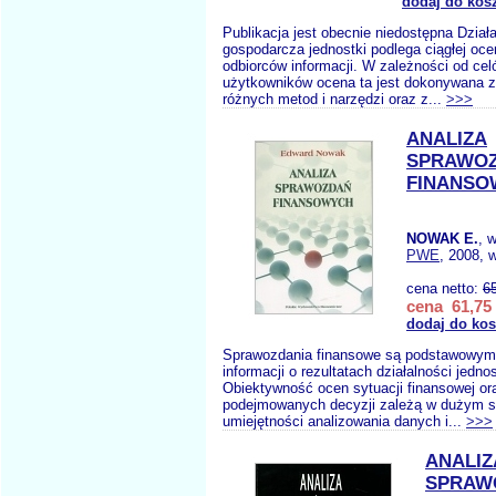
dodaj do kos
Publikacja jest obecnie niedostępna Dział
gospodarcza jednostki podlega ciągłej oce
odbiorców informacji. W zależności od cel
użytkowników ocena ta jest dokonywana 
różnych metod i narzędzi oraz z...
>>>
ANALIZA
SPRAWO
FINANSO
NOWAK E.
, 
PWE
, 2008, 
cena netto:
6
cena 61,75 
dodaj do ko
Sprawozdania finansowe są podstawowym
informacji o rezultatach działalności jedno
Obiektywność ocen sytuacji finansowej or
podejmowanych decyzji zależą w dużym s
umiejętności analizowania danych i...
>>>
ANALIZ
SPRAW