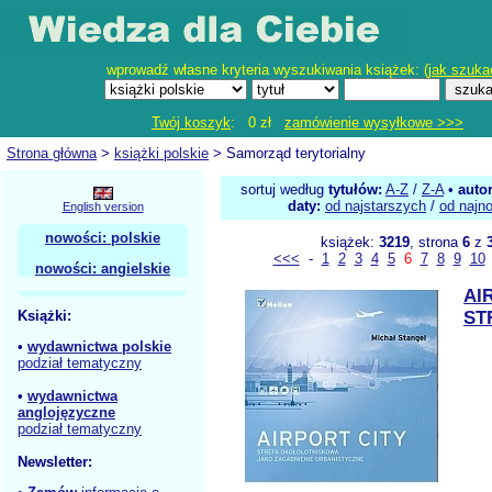
wprowadź własne kryteria wyszukiwania książek: (
jak szuka
Twój koszyk
: 0 zł
zamówienie wysyłkowe >>>
Strona główna
>
książki polskie
> Samorząd terytorialny
sortuj według
tytułów:
A-Z
/
Z-A
•
auto
daty:
od najstarszych
/
od najn
English version
nowości: polskie
książek:
3219
, strona
6
z
<<<
-
1
2
3
4
5
6
7
8
9
10
nowości: angielskie
AI
Książki:
ST
•
wydawnictwa polskie
podział tematyczny
•
wydawnictwa
anglojęzyczne
podział tematyczny
Newsletter: