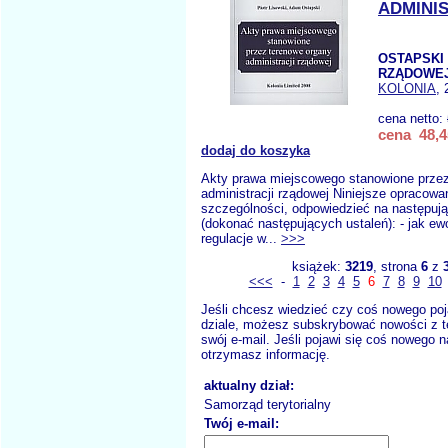
ADMINI
OSTAPSKI A
RZĄDOWE
KOLONIA
, 
cena netto:
cena 48,4
dodaj do koszyka
Akty prawa miejscowego stanowione przez
administracji rządowej Niniejsze opracowa
szczególności, odpowiedzieć na następują
(dokonać następujących ustaleń): - jak e
regulacje w...
>>>
książek:
3219
, strona
6
z
<<<
-
1
2
3
4
5
6
7
8
9
10
Jeśli chcesz wiedzieć czy coś nowego poj
dziale, możesz subskrybować nowości z t
swój e-mail. Jeśli pojawi się coś nowego n
otrzymasz informację.
aktualny dział:
Samorząd terytorialny
Twój e-mail: