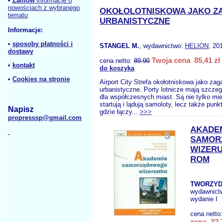
•
Zamów
informacje o
nowościach z wybranego
OKOŁOLOTNISKOWA JAKO Z
tematu
URBANISTYCZNE
Informacje:
•
sposoby płatności i
STANGEL M.
, wydawnictwo:
HELION
, 20
dostawy
Twoja cena 85,41 zł
cena netto:
89.90
•
kontakt
do koszyka
•
Cookies na stronie
Airport City Strefa okołotniskowa jako zag
urbanistyczne. Porty lotnicze mają szcze
dla współczesnych miast. Są nie tylko mi
startują i lądują samoloty, lecz także pun
Napisz
gdzie łączy...
>>>
propresssp@gmail.com
AKADE
SAMOR
WIZERU
ROM
TWORZYD
wydawnict
wydanie I
cena netto
cena 32,