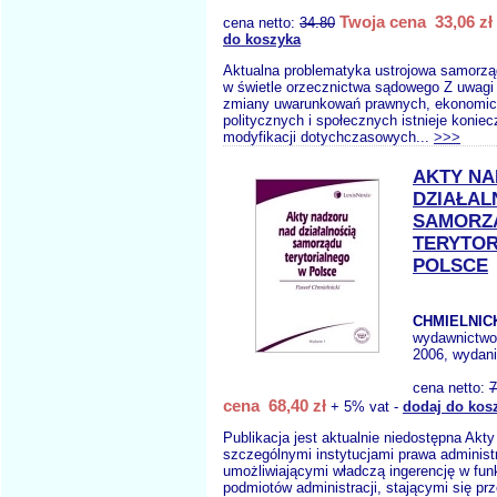
Twoja cena 33,06 zł
cena netto:
34.80
do koszyka
Aktualna problematyka ustrojowa samorząd
w świetle orzecznictwa sądowego Z uwagi
zmiany uwarunkowań prawnych, ekonomic
politycznych i społecznych istnieje koniec
modyfikacji dotychczasowych...
>>>
AKTY N
DZIAŁAL
SAMORZ
TERYTO
POLSCE
CHMIELNICK
wydawnictw
2006, wydani
cena netto:
7
cena 68,40 zł
+ 5% vat -
dodaj do kos
Publikacja jest aktualnie niedostępna Akt
szczególnymi instytucjami prawa administ
umożliwiającymi władczą ingerencję w fu
podmiotów administracji, stającymi się pr