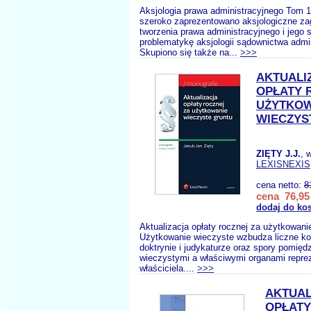
Aksjologia prawa administracyjnego Tom 1
szeroko zaprezentowano aksjologiczne za
tworzenia prawa administracyjnego i jego 
problematykę aksjologii sądownictwa admi
Skupiono się także na...
>>>
AKTUALI
OPŁATY 
UŻYTKOW
WIECZYS
ZIĘTY J.J.
, 
LEXISNEXIS
cena netto:
8
cena 76,95 
dodaj do ko
Aktualizacja opłaty rocznej za użytkowani
Użytkowanie wieczyste wzbudza liczne ko
doktrynie i judykaturze oraz spory pomię
wieczystymi a właściwymi organami repre
właściciela....
>>>
AKTUAL
OPŁATY