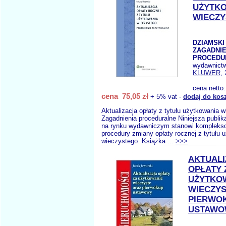
UŻYTK
WIECZ
DZIAMSKI 
ZAGADNIE
PROCEDU
wydawnict
KLUWER
,
cena netto
cena 75,05 zł
+ 5% vat -
dodaj do kos
Aktualizacja opłaty z tytułu użytkowania 
Zagadnienia proceduralne Niniejsza publik
na rynku wydawniczym stanowi komplekso
procedury zmiany opłaty rocznej z tytułu 
wieczystego. Książka ...
>>>
AKTUALI
OPŁATY 
UŻYTKO
WIECZYS
PIERWO
USTAWO