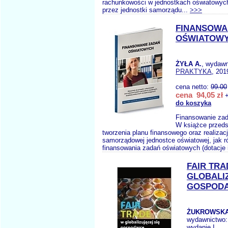
rachunkowości w jednostkach oświatowyc
przez jednostki samorządu...
>>>
FINANSOWA
OŚWIATOW
ŻYŁA A.
, wydaw
PRAKTYKA
, 201
cena netto:
99.00
cena 94,05 zł
+
do koszyka
Finansowanie za
W książce przed
tworzenia planu finansowego oraz realizac
samorządowej jednostce oświatowej, jak r
finansowania zadań oświatowych (dotacje i
FAIR TRA
GLOBALIZ
GOSPOD
ŻUKROWSKA 
wydawnictwo
wydanie I