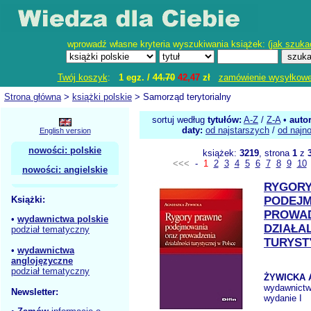
wprowadź własne kryteria wyszukiwania książek: (
jak szuka
Twój koszyk
:
1 egz. /
44.70
42,47
zł
zamówienie wysyłkow
Strona główna
>
książki polskie
> Samorząd terytorialny
sortuj według
tytułów:
A-Z
/
Z-A
•
auto
daty:
od najstarszych
/
od najn
English version
nowości: polskie
książek:
3219
, strona
1
z
<<<
-
1
2
3
4
5
6
7
8
9
10
nowości: angielskie
RYGOR
Książki:
PODEJM
PROWA
•
wydawnictwa polskie
DZIAŁA
podział tematyczny
TURYST
•
wydawnictwa
anglojęzyczne
podział tematyczny
ŻYWICKA 
wydawnict
Newsletter:
wydanie I