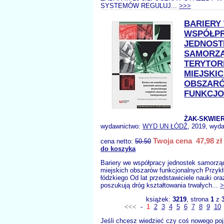
SYSTEMÓW REGULUJ...
>>>
BARIERY
WSPÓŁP
JEDNOST
SAMORZ
TERYTOR
MIEJSKI
OBSZAR
FUNKCJ
ŻAK-SKWIE
wydawnictwo:
WYD UN ŁÓDŹ
, 2019, wyda
Twoja cena 47,98 zł
cena netto:
50.50
do koszyka
Bariery we współpracy jednostek samorząd
miejskich obszarów funkcjonalnych Przyk
łódzkiego Od lat przedstawiciele nauki ora
poszukują dróg kształtowania trwałych...
>
książek:
3219
, strona
1
z
<<<
-
1
2
3
4
5
6
7
8
9
10
Jeśli chcesz wiedzieć czy coś nowego poj