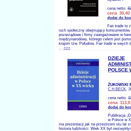
cena netto:
3
cena 30,40 
dodaj do ko
Fair trade to
ruch społeczny obejmujący konsumentów, 
pozarządowe i firmy zaangażowane w han
międzynarodowy, którego celem jest pomo
krajom tzw. Południa. Fair trade w swych 
...
>>>
DZIEJE
ADMINIS
POLSCE 
ŻUKOWSKI 
C.H.BECK
, 
cena netto:
1
cena 113,91
dodaj do ko
Publikacja „D
w Polsce w X
ma prezentacji jak na przestrzeni stu lat z
historia ludzkości. Wiek XX był niezwykł