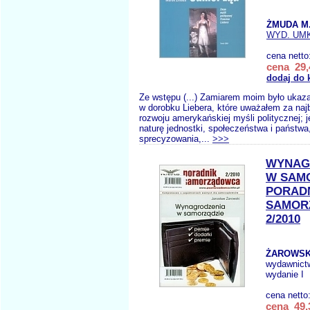
ŻMUDA M
WYD. UM
cena netto
cena 29,
dodaj do 
Ze wstępu (...) Zamiarem moim było ukaz
w dorobku Liebera, które uważałem za najba
rozwoju amerykańskiej myśli politycznej; j
naturę jednostki, społeczeństwa i państwa
sprecyzowania,...
>>>
WYNAG
W SAM
PORAD
SAMOR
2/2010
ŻAROWSKI
wydawnict
wydanie I
cena netto
cena 49,