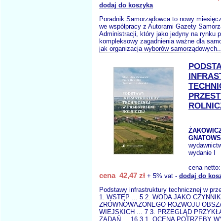
dodaj do koszyka
Poradnik Samorządowca to nowy miesięc
we współpracy z Autorami Gazety Samorz
Administracji, który jako jedyny na rynku
kompleksowy zagadnienia ważne dla samo
jak organizacja wyborów samorządowych.
PODST
INFRAS
TECHNI
PRZEST
ROLNIC
ŻAKOWICZ
GNATOWSK
wydawnict
wydanie I
cena netto
cena 42,47 zł
+ 5% vat -
dodaj do kos
Podstawy infrastruktury technicznej w prze
1. WSTĘP ... 5 2. WODA JAKO CZYNNIK
ZRÓWNOWAŻONEGO ROZWOJU OBS
WIEJSKICH ... 7 3. PRZEGLĄD PRZY
ZADAŃ ... 16 3.1. OCENA POTRZEBY 