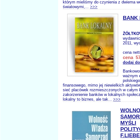
którym mieliśmy do czynienia z dwiema w
światowymi,...
>>>
BANK
ŻÓŁTKO
wydawni
2011, wyd
cena net
cena 57
dodaj do
Bankowoś
ważnym 
polskieg
finansowego, mimo jej niewielkich aktywó
sieć placówek rozmieszczonych w całym k
zakorzenienie banków w lokalnych społec
lokalny to biznes, ale tak...
>>>
WOLNO
SAMOR
MYŚLI
POLITY
F.LIEB