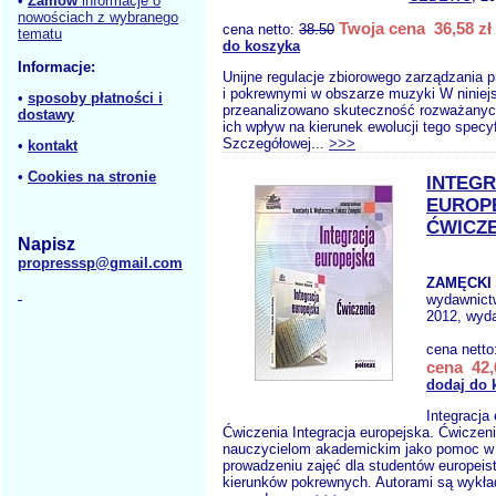
•
Zamów
informacje o
nowościach z wybranego
Twoja cena 36,58 zł
cena netto:
38.50
tematu
do koszyka
Informacje:
Unijne regulacje zbiorowego zarządzania 
i pokrewnymi w obszarze muzyki W niniejs
•
sposoby płatności i
przeanalizowano skuteczność rozważanych
dostawy
ich wpływ na kierunek ewolucji tego specy
Szczegółowej...
>>>
•
kontakt
•
Cookies na stronie
INTEG
EUROP
ĆWICZ
Napisz
propresssp@gmail.com
ZAMĘCKI 
wydawnict
2012, wyda
cena netto
cena 42,
dodaj do 
Integracja
Ćwiczenia Integracja europejska. Ćwiczen
nauczycielom akademickim jako pomoc w 
prowadzeniu zajęć dla studentów europeist
kierunków pokrewnych. Autorami są wykł