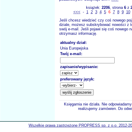
książek:
2206
, strona
6
z
<<<
-
1
2
3
4
5
6
7
8
9
10
Jeśli chcesz wiedzieć czy coś nowego poj
dziale, możesz subskrybować nowości z t
swój e-mail. Jeśli pojawi się coś nowego n
otrzymasz informację.
aktualny dział:
Unia Europejska
Twój e-mail:
zapisanie/wypisanie:
preferowany język:
Księgarnia nie działa. Nie odpowiadamy 
realizujemy zamówien. Do odwol
Wszelkie prawa zastrzeżone PROPRESS sp. z o.o. 2012-2