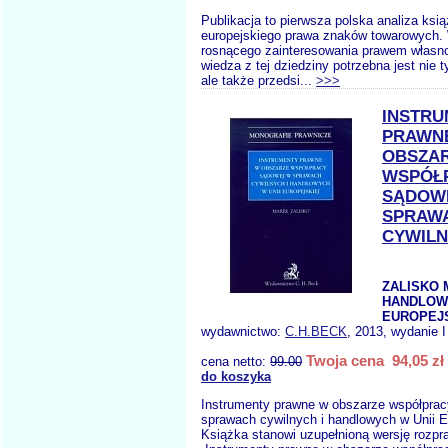
Publikacja to pierwsza polska analiza ks
europejskiego prawa znaków towarowych.
rosnącego zainteresowania prawem własnoś
wiedza z tej dziedziny potrzebna jest nie 
ale także przedsi...
>>>
INSTRU
PRAWN
OBSZA
WSPÓŁ
SĄDOW
SPRAW
CYWIL
ZALISKO M.
HANDLOWY
EUROPEJ
wydawnictwo:
C.H.BECK
, 2013, wydanie I
Twoja cena 94,05 zł
cena netto:
99.00
do koszyka
Instrumenty prawne w obszarze współpra
sprawach cywilnych i handlowych w Unii E
Książka stanowi uzupełnioną wersję rozpra