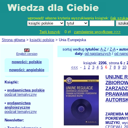
wprowadź własne kryteria wyszukiwania książek: (
jak szuka
Twój koszyk
: 0 zł
zamówienie wysyłkowe >>>
Strona główna
>
książki polskie
> Unia Europejska
sortuj według
tytułów:
A-Z
/
Z-A
•
auto
daty:
od najstarszych
/
od najn
English version
nowości: polskie
książek:
2206
, strona
6
z
<<<
-
1
2
3
4
5
6
7
8
9
10
nowości: angielskie
UNIJNE 
Książki:
ZBIORO
ZARZĄDZ
•
wydawnictwa polskie
PRAWAM
podział tematyczny
AUTORSK
•
wydawnictwa
anglojęzyczne
podział tematyczny
ZAREMBA M. 
POKREWNYM
Newsletter:
MUZYKI
, wy
CEDEWU
, 2