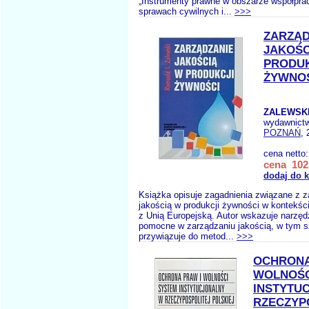
„Instrumenty prawne w obszarze współpra
sprawach cywilnych i...
>>>
ZARZĄD
JAKOŚC
PRODUK
ŻYWNO
ZALEWSKI 
wydawnict
POZNAŃ
, 
cena netto
cena 102,
dodaj do 
Książka opisuje zagadnienia związane z 
jakością w produkcji żywności w kontekście
z Unią Europejską. Autor wskazuje narzędz
pomocne w zarządzaniu jakością, w tym 
przywiązuje do metod...
>>>
OCHRONA
WOLNOŚC
INSTYTU
RZECZYP