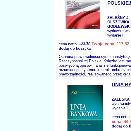
POLSKIE
ZALEŚNY J.
OLSZÓWKA M
GODLEWSKI 
wydawnictwo
wydanie I
Twoja cena 117,52 
cena netto:
123.70
dodaj do koszyka
Ochrona praw i wolności system instytucj
Rzeczypospolitej Polskiej Książka jest mo
poświęconą opisowi i analizie funkcjonowa
rozumianego systemu kontroli, ochrony pr
praworządności, realizowanego przez orga
UNIA 
ZALESKA 
wydawnict
wydanie I
cena netto
cena 44,5
dodaj do 