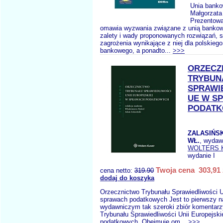
Unia banko
Małgorzata
Prezentowa
omawia wyzwania związane z unią bankow
zalety i wady proponowanych rozwiązań, s
zagrożenia wynikające z niej dla polskiego
bankowego, a ponadto...
>>>
ORZECZ
TRYBUN
SPRAWI
UE W S
PODAT
ZALASIŃSK
WŁ.
, wydaw
WOLTERS 
wydanie I
Twoja cena 303,91 
cena netto:
319.90
dodaj do koszyka
Orzecznictwo Trybunału Sprawiedliwości U
sprawach podatkowych Jest to pierwszy n
wydawniczym tak szeroki zbiór komentar
Trybunału Sprawiedliwości Unii Europejsk
podatkowych. Obejmuje om...
>>>