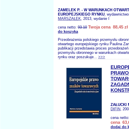
ZAMELEK P. - W WARUNKACH OTWAR
EUROPEJSKIEGO RYNKU
, wydawnictwo
MARSZAŁEK
, 2013, wydanie I
Twoja cena 88,45 zł
cena netto:
93.10
do koszyka
Przeobrażenia polskiego przemysłu obro
otwartego europejskiego rynku Paulina Za
publikacji przedstawia proces przeobrażeń
przemysłu obronnego w warunkach otwarte
rynku oraz poszukuje...
>>>
EUROP
PRAWO
TOWAR
ZAGADN
KONST
ZAŁUCKI 
DIFIN
, 200
cena netto
cena 63,
dodaj do 