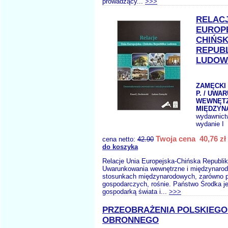
prowadzący...
>>>
RELACJ
EUROP
CHIŃS
REPUB
LUDOW
ZAMĘCKI
P. / UWA
WEWNĘTZ
MIĘDZY
wydawnict
wydanie I
Twoja cena 40,76 zł
cena netto:
42.90
do koszyka
Relacje Unia Europejska-Chińska Republi
Uwarunkowania wewnętrzne i międzynarod
stosunkach międzynarodowych, zarówno po
gospodarczych, rośnie. Państwo Środka je
gospodarką świata i...
>>>
PRZEOBRAŻENIA POLSKIEGO
OBRONNEGO