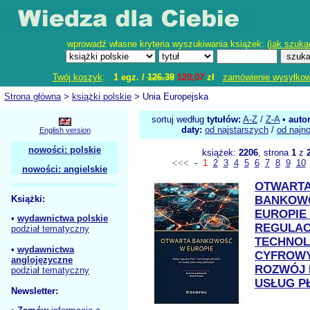
wprowadź własne kryteria wyszukiwania książek: (
jak szuka
Twój koszyk
:
1 egz. /
126.39
120,07
zł
zamówienie wysyłko
Strona główna
>
książki polskie
> Unia Europejska
sortuj według
tytułów:
A-Z
/
Z-A
•
auto
daty:
od najstarszych
/
od najn
English version
nowości: polskie
książek:
2206
, strona
1
z
<<<
-
1
2
3
4
5
6
7
8
9
10
nowości: angielskie
OTWART
Książki:
BANKOW
EUROPIE
•
wydawnictwa polskie
REGULACJ
podział tematyczny
TECHNOL
•
wydawnictwa
CYFROW
anglojęzyczne
ROZWÓJ 
podział tematyczny
USŁUG P
Newsletter: