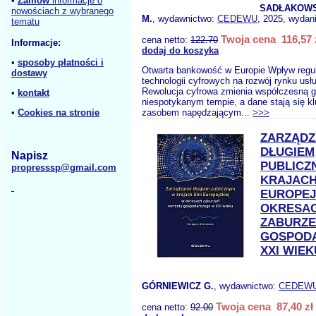
•
Zamów
informacje o
SADŁAKOWSK
nowościach z wybranego
M.
, wydawnictwo:
CEDEWU
, 2025, wydani
tematu
Twoja cena 116,57 
cena netto:
122.70
Informacje:
dodaj do koszyka
•
sposoby płatności i
Otwarta bankowość w Europie Wpływ regul
dostawy
technologii cyfrowych na rozwój rynku usł
Rewolucja cyfrowa zmienia współczesną 
•
kontakt
niespotykanym tempie, a dane stają się 
•
Cookies na stronie
zasobem napędzającym...
>>>
ZARZĄDZ
DŁUGIEM
Napisz
PUBLICZ
propresssp@gmail.com
KRAJACH
EUROPEJ
OKRESA
ZABURZE
GOSPOD
XXI WIEK
GÓRNIEWICZ G.
, wydawnictwo:
CEDEW
Twoja cena 87,40 zł
cena netto:
92.00