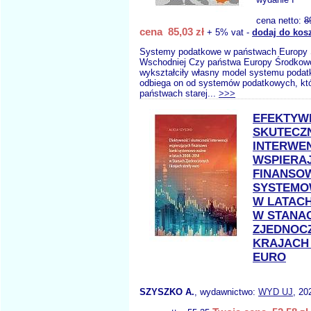
cena netto:
8
cena 85,03 zł
+ 5% vat -
dodaj do kos
Systemy podatkowe w państwach Europy 
Wschodniej Czy państwa Europy Środkow
wykształciły własny model systemu poda
odbiega on od systemów podatkowych, któ
państwach starej...
>>>
EFEKTYW
SKUTECZ
INTERWEN
WSPIERA
FINANSO
SYSTEMO
W LATACH
W STANA
ZJEDNOC
KRAJACH
EURO
SZYSZKO A.
, wydawnictwo:
WYD UJ
, 20