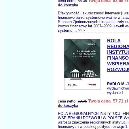
Twoja cena 52,58 zł
cena netto:
55.35
do koszyka
Efektywność i skuteczność interwencji ws
finansowo banki systemowo ważne w lata
Stanach Zjednoczonych i krajach strefy e
kryzys finansowy lat 2007–2009 ujawnił wi
systemu ...
>>>
ROLA
REGION
INSTYTU
FINANS
WSPIERA
ROZWOJ
RADŁO M.-J
wydawnictw
wydanie I
Twoja cena 57,71 zł
cena netto:
60.75
do koszyka
ROLA REGIONALNYCH INSTYTUCJI F
WSPIERANIU ROZWOJU W POLSCE Wstęp
wzrostu znaczenia regionalnych instytucji 
finansowych w polskiej polityce rozwoju 1