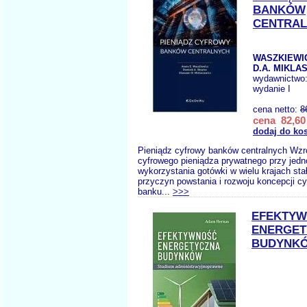
BANKÓW
CENTRA
WASZKIEWIC
D.A. MIKLA
wydawnictwo
wydanie I
cena netto:
8
cena 82,60 
dodaj do ko
Pieniądz cyfrowy banków centralnych Wzr
cyfrowego pieniądza prywatnego przy je
wykorzystania gotówki w wielu krajach stał
przyczyn powstania i rozwoju koncepcji c
banku...
>>>
EFEKTY
ENERGET
BUDYNKÓ