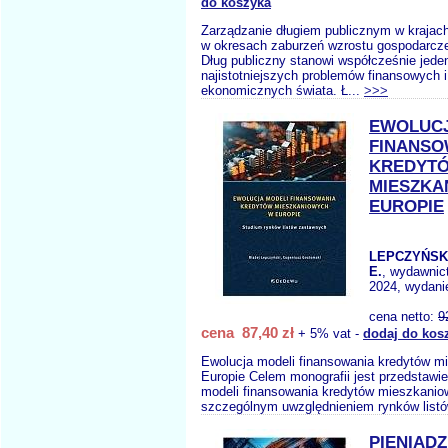
do koszyka
Zarządzanie długiem publicznym w krajach
w okresach zaburzeń wzrostu gospodarcz
Dług publiczny stanowi współcześnie jede
najistotniejszych problemów finansowych 
ekonomicznych świata. Ł...
>>>
EWOLUCJ
FINANSO
KREDYT
MIESZKA
EUROPIE
LEPCZYŃSK
E.
, wydawnic
2024, wydanie
cena netto:
9
cena 87,40 zł
+ 5% vat -
dodaj do kos
Ewolucja modeli finansowania kredytów m
Europie Celem monografii jest przedstawie
modeli finansowania kredytów mieszkanio
szczególnym uwzględnieniem rynków listó
PIENIĄD