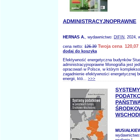
ADMINISTRACYJNOPRAWNE
HERNAS A.
, wydawnictwo:
DIFIN
, 2024, 
Twoja cena 120,07 
cena netto:
126.39
dodaj do koszyka
Efektywność energetyczna budynków Stu
administracyjnoprawne Monografia jest je
opracowań w Polsce, w którym komplekso
zagadnienie efektywności energetycznej b
energii, któ...
>>>
SYSTEMY
PODATK
PAŃSTW
ŚRODKO
WSCHOD
MUSIAŁKIEW
wydawnictwo
wydanie I