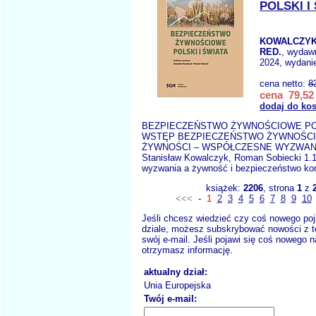
POLSKI I
KOWALCZYK 
RED.
, wydaw
2024, wydanie
cena netto:
8
cena 79,52 
dodaj do ko
BEZPIECZEŃSTWO ŻYWNOŚCIOWE POL
WSTĘP BEZPIECZEŃSTWO ŻYWNOŚCI
ŻYWNOŚCI – WSPÓŁCZESNE WYZWAN
Stanisław Kowalczyk, Roman Sobiecki 1.
wyzwania a żywność i bezpieczeństwo ko
książek:
2206
, strona
1
z
<<<
-
1
2
3
4
5
6
7
8
9
10
Jeśli chcesz wiedzieć czy coś nowego poj
dziale, możesz subskrybować nowości z t
swój e-mail. Jeśli pojawi się coś nowego n
otrzymasz informację.
aktualny dział:
Unia Europejska
Twój e-mail: