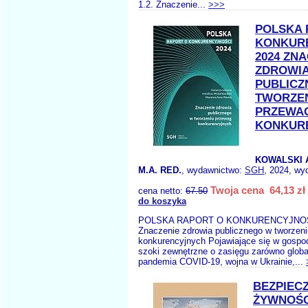
1.2. Znaczenie...
>>>
POLSKA 
KONKUR
2024 ZN
ZDROWI
PUBLICZ
TWORZE
PRZEWA
KONKUR
KOWALSKI 
M.A. RED.
, wydawnictwo:
SGH
, 2024, wy
Twoja cena 64,13 zł
cena netto:
67.50
do koszyka
POLSKA RAPORT O KONKURENCYJNOŚ
Znaczenie zdrowia publicznego w tworzen
konkurencyjnych Pojawiające się w gospo
szoki zewnętrzne o zasięgu zarówno globa
pandemia COVID-19, wojna w Ukrainie,...
BEZPIEC
ŻYWNOŚ