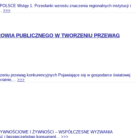
tęp 1. Przesłanki wzrostu znaczenia regionalnych instytucji i
..
>>>
DROWIA PUBLICZNEGO W TWORZENIU PRZEWAG
u przewag konkurencyjnych Pojawiające się w gospodarce światowej
rainie,...
>>>
ŻYWNOŚCIOWE I ŻYWNOŚCI – WSPÓŁCZESNE WYZWANIA
ć i bezpieczeństwo konsument...
>>>