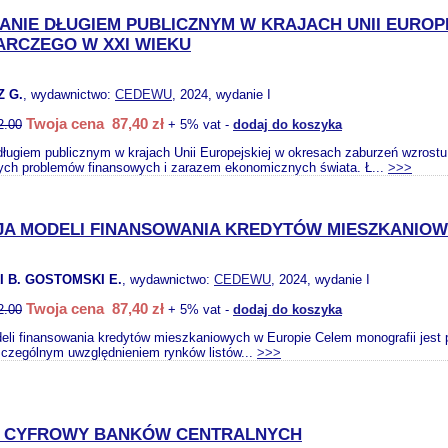
ANIE DŁUGIEM PUBLICZNYM W KRAJACH UNII EURO
RCZEGO W XXI WIEKU
 G.
, wydawnictwo:
CEDEWU
, 2024, wydanie I
Twoja cena 87,40 zł
2.00
+ 5% vat -
dodaj do koszyka
długiem publicznym w krajach Unii Europejskiej w okresach zaburzeń wzrost
szych problemów finansowych i zarazem ekonomicznych świata. Ł...
>>>
A MODELI FINANSOWANIA KREDYTÓW MIESZKANIOW
 B. GOSTOMSKI E.
, wydawnictwo:
CEDEWU
, 2024, wydanie I
Twoja cena 87,40 zł
2.00
+ 5% vat -
dodaj do koszyka
eli finansowania kredytów mieszkaniowych w Europie Celem monografii jest 
zczególnym uwzględnieniem rynków listów...
>>>
Z CYFROWY BANKÓW CENTRALNYCH