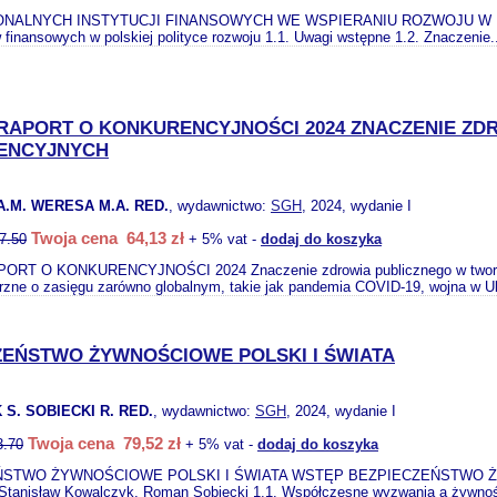
NALNYCH INSTYTUCJI FINANSOWYCH WE WSPIERANIU ROZWOJU W POLSCE Ws
 finansowych w polskiej polityce rozwoju 1.1. Uwagi wstępne 1.2. Znaczenie.
RAPORT O KONKURENCYJNOŚCI 2024 ZNACZENIE Z
ENCYJNYCH
.M. WERESA M.A. RED.
, wydawnictwo:
SGH
, 2024, wydanie I
Twoja cena 64,13 zł
7.50
+ 5% vat -
dodaj do koszyka
RT O KONKURENCYJNOŚCI 2024 Znaczenie zdrowia publicznego w tworzeni
rzne o zasięgu zarówno globalnym, takie jak pandemia COVID-19, wojna w Uk
ZEŃSTWO ŻYWNOŚCIOWE POLSKI I ŚWIATA
S. SOBIECKI R. RED.
, wydawnictwo:
SGH
, 2024, wydanie I
Twoja cena 79,52 zł
3.70
+ 5% vat -
dodaj do koszyka
ŃSTWO ŻYWNOŚCIOWE POLSKI I ŚWIATA WSTĘP BEZPIECZEŃSTWO 
anisław Kowalczyk, Roman Sobiecki 1.1. Współczesne wyzwania a żywnoś