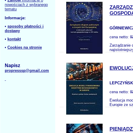
•
Zamów
informacje o
nowościach z wybranego
ZARZĄDZ
tematu
GOSPODA
Informacje:
•
sposoby płatności i
GÓRNIEWICZ
dostawy
cena netto:
9
•
kontakt
Zarządzanie 
•
Cookies na stronie
najistotniej
Napisz
EWOLUCJ
propresssp@gmail.com
LEPCZYŃSKI
cena netto:
9
Ewolucja mod
Europie ze s
PIENIĄD