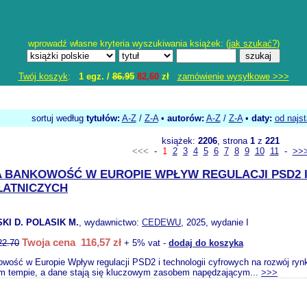
wprowadź własne kryteria wyszukiwania książek: (
jak szukać?
)
Twój koszyk
:
1 egz. /
86.95
82,60
zł
zamówienie wysyłkowe >>>
sortuj według
tytułów:
A-Z
/
Z-A
•
autorów:
A-Z
/
Z-A
•
daty:
od najs
książek:
2206
, strona
1
z
221
<<<
-
1
2
3
4
5
6
7
8
9
10
11
-
>>
 BANKOWOŚĆ W EUROPIE WPŁYW REGULACJI PSD2 
ŁATNICZYCH
I D. POLASIK M.
, wydawnictwo:
CEDEWU
, 2025, wydanie I
Twoja cena 116,57 zł
22.70
+ 5% vat -
dodaj do koszyka
owość w Europie Wpływ regulacji PSD2 i technologii cyfrowych na rozwój ry
m tempie, a dane stają się kluczowym zasobem napędzającym...
>>>