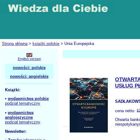
Strona główna
>
książki polskie
> Unia Europejska
English version
nowości: polskie
nowości: angielskie
OTWARTA
USŁUG P
Książki:
•
wydawnictwa polskie
SADŁAKOWSK
podział tematyczny
cena netto:
1
•
wydawnictwa
anglojęzyczne
Otwarta bank
podział tematyczny
niespotykany
Newsletter: