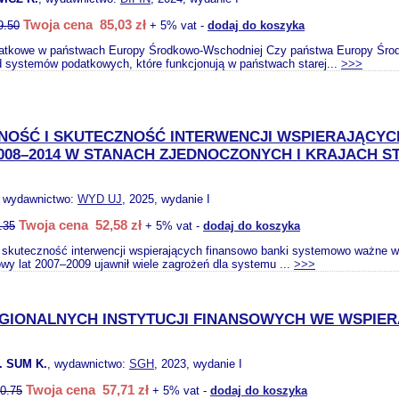
Twoja cena 85,03 zł
9.50
+ 5% vat -
dodaj do koszyka
tkowe w państwach Europy Środkowo-Wschodniej Czy państwa Europy Środ
d systemów podatkowych, które funkcjonują w państwach starej...
>>>
NOŚĆ I SKUTECZNOŚĆ INTERWENCJI WSPIERAJĄCY
008–2014 W STANACH ZJEDNOCZONYCH I KRAJACH S
, wydawnictwo:
WYD UJ
, 2025, wydanie I
Twoja cena 52,58 zł
.35
+ 5% vat -
dodaj do koszyka
 skuteczność interwencji wspierających finansowo banki systemowo ważne w 
wy lat 2007–2009 ujawnił wiele zagrożeń dla systemu ...
>>>
GIONALNYCH INSTYTUCJI FINANSOWYCH WE WSPIE
. SUM K.
, wydawnictwo:
SGH
, 2023, wydanie I
Twoja cena 57,71 zł
0.75
+ 5% vat -
dodaj do koszyka