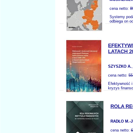
cena netto:
8
Systemy poda
odbiega on o
EFEKTYW
LATACH 2
SZYSZKO A.
cena netto:
55
Efektywność i
kryzys finanso
ROLA RE
RADŁO M.-J
cena netto:
6