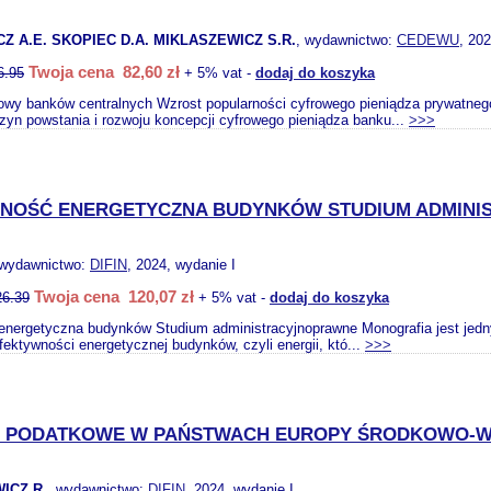
Z A.E. SKOPIEC D.A. MIKLASZEWICZ S.R.
, wydawnictwo:
CEDEWU
, 20
Twoja cena 82,60 zł
6.95
+ 5% vat -
dodaj do koszyka
rowy banków centralnych Wzrost popularności cyfrowego pieniądza prywatnego
zyn powstania i rozwoju koncepcji cyfrowego pieniądza banku...
>>>
NOŚĆ ENERGETYCZNA BUDYNKÓW STUDIUM ADMIN
 wydawnictwo:
DIFIN
, 2024, wydanie I
Twoja cena 120,07 zł
26.39
+ 5% vat -
dodaj do koszyka
energetyczna budynków Studium administracyjnoprawne Monografia jest jed
fektywności energetycznej budynków, czyli energii, któ...
>>>
 PODATKOWE W PAŃSTWACH EUROPY ŚRODKOWO-W
ICZ R.
, wydawnictwo:
DIFIN
, 2024, wydanie I