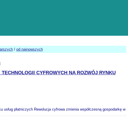
tarszych
/
od najnowszych
>
I TECHNOLOGII CYFROWYCH NA ROZWÓJ RYNKU
nku usług płatniczych Rewolucja cyfrowa zmienia współczesną gospodarkę w