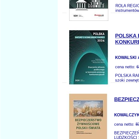
ROLA REGIO
instrumentów
POLSKA 
KONKUR
KOWALSKI A
cena netto:
6
POLSKA RAPO
szoki zewnęt
BEZPIEC
KOWALCZYK 
cena netto:
8
BEZPIECZE
LUDZKOŚCI St