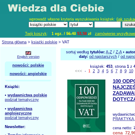
wprowadź własne kryteria wyszukiwania książek: (
jak szuka
Twój koszyk
:
1 egz. /
56.40
53,58
zł
zamówienie wysyłkow
Strona główna
>
książki polskie
> VAT
sortuj według
tytułów:
A-Z
/
Z-A
•
auto
daty:
od najstarszych
/
od najn
English version
nowości: polskie
książek:
453
, strona
1
z
<<<
-
1
2
3
4
5
6
7
8
9
10
nowości: angielskie
100 ODP
Książki:
NAJCZĘŚ
ZADAWA
•
wydawnictwa polskie
DOTYCZ
podział tematyczny
•
wydawnictwa
anglojęzyczne
wydawnictw
podział tematyczny
PRAKTYKA
Newsletter:
cena netto:
cena 72,96