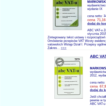
MARKOWSKI
wydawnictwo
wydanie IX
cena netto:
7
cena 71,16 
dodaj do ko
ABC VAT-u Zm
stycznia 201
Zintegrowany tekst ustawy i rozporządz
Omówienie przepisów VAT Wzory ewidencji
vatowskich Wstęp Dział I. Przepisy ogólne 
Zakres...
>>>
ABC VAT
MARKOWSK
wydawnict
2012, wydan
cena netto
cena 67,9
dodaj do 
Jeśli chcia
pewnie w t
ABC VAT-u 