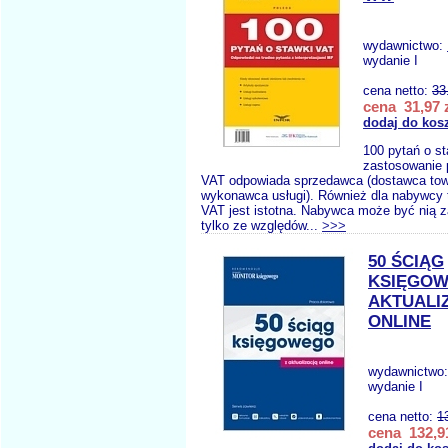
wydawnictwo:
wydanie I
cena netto:
33
cena 31,97 
dodaj do kos
100 pytań o s
zastosowanie 
VAT odpowiada sprzedawca (dostawca tow
wykonawca usługi). Również dla nabywcy
VAT jest istotna. Nabywca może być nią z
tylko ze względów...
>>>
50 ŚCIĄG
KSIĘGOW
AKTUALI
ONLINE
wydawnictwo
wydanie I
cena netto:
1
cena 132,91