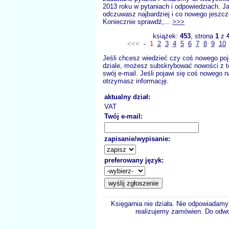
2013 roku w pytaniach i odpowiedziach. 
odczuwasz najbardziej i co nowego jeszc
Koniecznie sprawdź,...
>>>
książek:
453
, strona
1
z
<<<
-
1
2
3
4
5
6
7
8
9
10
Jeśli chcesz wiedzieć czy coś nowego poj
dziale, możesz subskrybować nowości z t
swój e-mail. Jeśli pojawi się coś nowego n
otrzymasz informację.
aktualny dział:
VAT
Twój e-mail:
zapisanie/wypisanie:
preferowany język:
Księgarnia nie działa. Nie odpowiadamy 
realizujemy zamówien. Do odwol