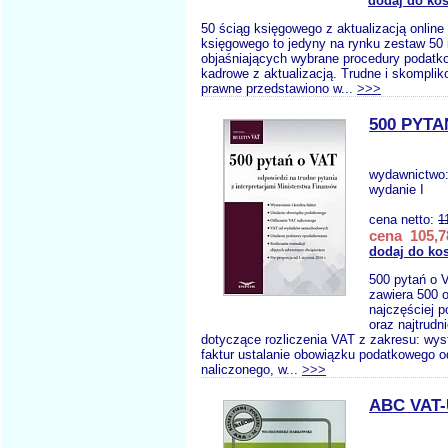
dodaj do ko
50 ściąg księgowego z aktualizacją online
księgowego to jedyny na rynku zestaw 50 i
objaśniających wybrane procedury podatk
kadrowe z aktualizacją. Trudne i skompli
prawne przedstawiono w...
>>>
500 PYTA
wydawnictwo
wydanie I
cena netto:
1
cena 105,7
dodaj do ko
500 pytań o V
zawiera 500 
najczęściej p
oraz najtrudn
dotyczące rozliczenia VAT z zakresu: wyst
faktur ustalanie obowiązku podatkowego o
naliczonego, w...
>>>
ABC VAT