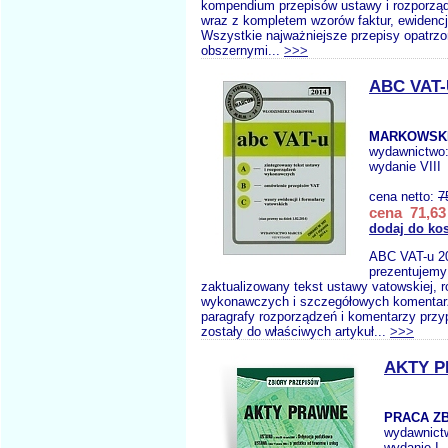
kompendium przepisów ustawy i rozporzą
wraz z kompletem wzorów faktur, ewidencji 
Wszystkie najważniejsze przepisy opatrzo
obszernymi...
>>>
ABC VAT-
MARKOWSKI
wydawnictwo
wydanie VIII
cena netto:
7
cena 71,63 
dodaj do ko
ABC VAT-u 2
prezentujemy
zaktualizowany tekst ustawy vatowskiej, 
wykonawczych i szczegółowych komentar
paragrafy rozporządzeń i komentarzy prz
zostały do właściwych artykuł...
>>>
AKTY P
PRACA Z
wydawnict
wydanie I