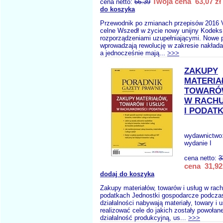
Twoja cena 63,07 zł
cena netto:
66.39
do koszyka
Przewodnik po zmianach przepisów 2016 
celne Wszedł w życie nowy unijny Kodeks
rozporządzeniami uzupełniającymi. Nowe 
wprowadzają rewolucję w zakresie nakładan
a jednocześnie mają...
>>>
ZAKUPY
MATERI
TOWARÓW
W RACH
I PODAT
wydawnictwo
wydanie I
cena netto:
3
cena 31,92
dodaj do koszyka
Zakupy materiałów, towarów i usług w rac
podatkach Jednostki gospodarcze podczas
działalności nabywają materiały, towary i u
realizować cele do jakich zostały powołane
działalność produkcyjną, us...
>>>