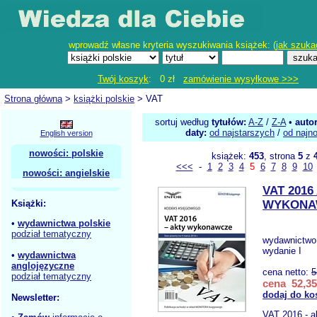
wprowadź własne kryteria wyszukiwania książek: (
jak szuka
Twój koszyk
: 0 zł
zamówienie wysyłkowe >>>
Strona główna
>
książki polskie
> VAT
sortuj według
tytułów:
A-Z
/
Z-A
•
auto
daty:
od najstarszych
/
od najn
English version
nowości: polskie
książek:
453
, strona
5
z
<<<
-
1
2
3
4
5
6
7
8
9
10
nowości: angielskie
VAT 2016
Książki:
WYKONA
•
wydawnictwa polskie
podział tematyczny
wydawnictwo
wydanie I
•
wydawnictwa
anglojęzyczne
cena netto:
5
podział tematyczny
cena 52,35
dodaj do ko
Newsletter:
VAT 2016 - 