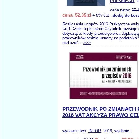
POLSKIEGO
, 
cena netto:
55.
cena 52,35 zł
+ 5% vat -
dodaj do kos
Rozliczenia urlopów 2016 Praktyczne wsk
UoR Dzięki tej książce Czytelnik rozwieje 
dotyczące: kiedy przedsiębiorca dopłaca
pracowników będzie uznany za podatnika 
rozliczać...
>>>
PRZEWODNIK PO ZMIANACH 
2016 VAT AKCYZA PRAWO CE
wydawnictwo:
INFOR
, 2016, wydanie I