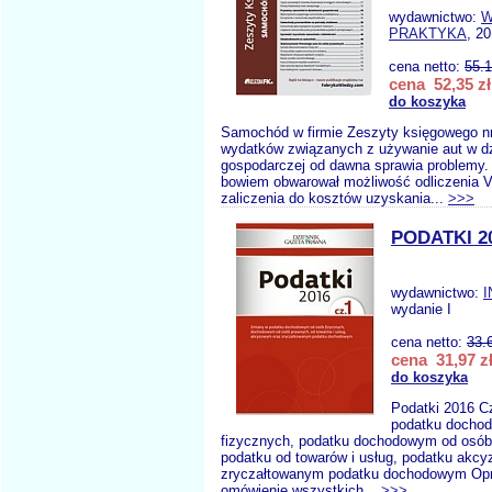
wydawnictwo:
W
PRAKTYKA
, 2
cena netto:
55.
cena 52,35 zł
do koszyka
Samochód w firmie Zeszyty księgowego nr
wydatków związanych z używanie aut w dz
gospodarczej od dawna sprawia problemy
bowiem obwarował możliwość odliczenia 
zaliczenia do kosztów uzyskania...
>>>
PODATKI 2
wydawnictwo:
I
wydanie I
cena netto:
33.
cena 31,97 z
do koszyka
Podatki 2016 C
podatku docho
fizycznych, podatku dochodowym od osób
podatku od towarów i usług, podatku akc
zryczałtowanym podatku dochodowym Opr
omówienie wszystkich...
>>>