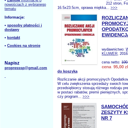
•
Zamów
informacje o
212 stron, F
nowościach z wybranego
16.5x23.5cm, oprawa miękka...
>>>
tematu
Informacje:
ROZLICZAN
PROMOCY
•
sposoby płatności i
OPODATKO
dostawy
EWIDENCJ
•
kontakt
•
Cookies na stronie
wydawnictwo:
KLUWER
, 2016
cena netto:
100
Napisz
cena 95,00 z
propresssp@gmail.com
do koszyka
Rozliczanie akcji promocyjnych Opodatkow
W celu zwiększenia sprzedaży swoich tow
przedsiębiorcy stosują różnego rodzaju pr
w postaci rabatów, premii pieniężnych, sp
czy program...
>>>
SAMOCHÓD
ZESZYTY 
NR 7