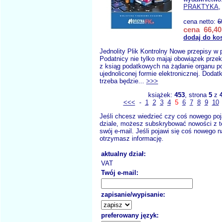
PRAKTYKA
,
cena netto:
6
cena 66,40
dodaj do ko
Jednolity Plik Kontrolny Nowe przepisy w 
Podatnicy nie tylko mająi obowiązek prz
z ksiąg podatkowych na żądanie organu 
ujednoliconej formie elektronicznej. Dodat
trzeba będzie...
>>>
książek:
453
, strona
5
z
<<<
-
1
2
3
4
5
6
7
8
9
10
Jeśli chcesz wiedzieć czy coś nowego poj
dziale, możesz subskrybować nowości z t
swój e-mail. Jeśli pojawi się coś nowego n
otrzymasz informację.
aktualny dział:
VAT
Twój e-mail:
zapisanie/wypisanie:
preferowany język: