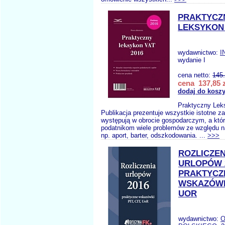
PRAKTYCZ
LEKSYKON 
wydawnictwo:
I
wydanie I
cena netto:
145
cena 137,85 z
dodaj do kosz
Praktyczny Lek
Publikacja prezentuje wszystkie istotne za
występują w obrocie gospodarczym, a któ
podatnikom wiele problemów ze względu 
np. aport, barter, odszkodowania. ...
>>>
ROZLICZEN
URLOPÓW 
PRAKTYCZ
WSKAZÓWKI
UOR
wydawnictwo:
O