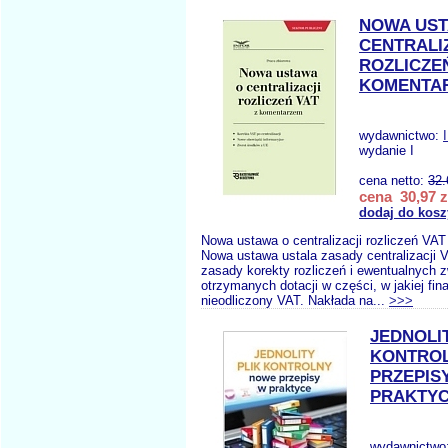
NOWA UST
CENTRALI
ROZLICZEŃ
KOMENTA
wydawnictwo:
wydanie I
cena netto:
32.
cena 30,97 z
dodaj do kosz
Nowa ustawa o centralizacji rozliczeń VA
Nowa ustawa ustala zasady centralizacji V
zasady korekty rozliczeń i ewentualnych 
otrzymanych dotacji w części, w jakiej fi
nieodliczony VAT. Nakłada na...
>>>
JEDNOLIT
KONTRO
PRZEPIS
PRAKTY
wydawnictwo