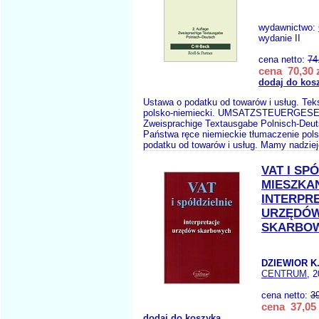
wydawnictwo:
wydanie II
cena netto:
74
cena 70,30 
dodaj do kos
Ustawa o podatku od towarów i usług. Te
polsko-niemiecki. UMSATZSTEUERGESE
Zweisprachige Textausgabe Polnisch-Deu
Państwa ręce niemieckie tłumaczenie pols
podatku od towarów i usług. Mamy nadzieję
VAT I SP
MIESZKA
INTERPR
URZĘDÓ
SKARBO
DZIEWIOR K.
CENTRUM
, 
cena netto:
3
cena 37,05 
dodaj do koszyka