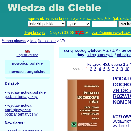
wprowadź własne kryteria wyszukiwania książek: (
jak szuka
Twój koszyk
:
1 egz. /
39.00
37,05
zł
zamówienie wysyłkow
Strona główna
>
książki polskie
> VAT
sortuj według
tytułów:
A-Z
/
Z-A
•
auto
daty:
od najstarszych
/
od najn
English version
nowości: polskie
książek:
453
, strona
1
z
<<<
-
1
2
3
4
5
6
7
8
9
10
nowości: angielskie
PODAT
Książki:
DOCHO
ZBIÓR 
•
wydawnictwa polskie
ROZWIĄ
podział tematyczny
KOMEN
•
wydawnictwa
anglojęzyczne
podział tematyczny
KOZŁOWS
wydawnic
Newsletter:
wydanie I