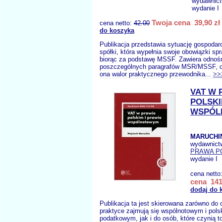
wydawnic
wydanie I
Twoja cena 39,90 zł
cena netto:
42.00
do koszyka
Publikacja przedstawia sytuację gospodar
spółki, która wypełnia swoje obowiązki s
biorąc za podstawę MSSF. Zawiera odnośn
poszczególnych paragrafów MSR/MSSF, c
ona walor praktycznego przewodnika...
>>
VAT W 
POLSKI
WSPÓL
MARUCHIN
wydawnict
PRAWA P
wydanie I
cena netto
cena 141
dodaj do 
Publikacja ta jest skierowana zarówno do 
praktyce zajmują się wspólnotowym i pol
podatkowym, jak i do osób, które czynią to