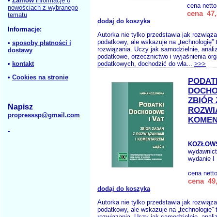
•
Zamów
informacje o
cena nett
nowościach z wybranego
cena 47,
tematu
dodaj do koszyka
Informacje:
Autorka nie tylko przedstawia jak rozwiąz
podatkowy, ale wskazuje na „technologię” 
•
sposoby płatności i
rozwiązania. Uczy jak samodzielnie, anali
dostawy
podatkowe, orzecznictwo i wyjaśnienia or
•
kontakt
podatkowych, dochodzić do wła...
>>>
•
Cookies na stronie
PODAT
DOCHO
ZBIÓR 
Napisz
ROZWIĄ
propresssp@gmail.com
KOMEN
KOZŁOWS
wydawnic
wydanie I
cena nett
cena 49,
dodaj do koszyka
Autorka nie tylko przedstawia jak rozwiąz
podatkowy, ale wskazuje na „technologię” 
rozwiązania. Uczy jak samodzielnie, anali