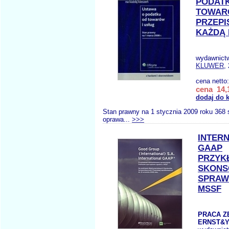
PODAT
TOWARÓ
PRZEPI
KAŻDĄ 
wydawnict
KLUWER
,
cena netto
cena 14,1
dodaj do 
Stan prawny na 1 stycznia 2009 roku 368 
oprawa...
>>>
INTER
GAAP
PRZYK
SKONS
SPRAW
MSSF
PRACA Z
ERNST&