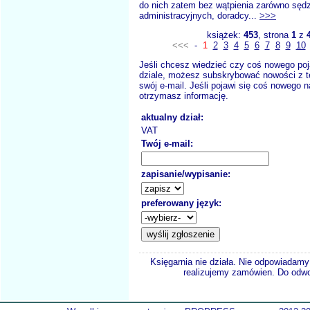
do nich zatem bez wątpienia zarówno sęd
administracyjnych, doradcy...
>>>
książek:
453
, strona
1
z
<<<
-
1
2
3
4
5
6
7
8
9
10
Jeśli chcesz wiedzieć czy coś nowego poj
dziale, możesz subskrybować nowości z t
swój e-mail. Jeśli pojawi się coś nowego n
otrzymasz informację.
aktualny dział:
VAT
Twój e-mail:
zapisanie/wypisanie:
preferowany język:
Księgarnia nie działa. Nie odpowiadamy 
realizujemy zamówien. Do odwol