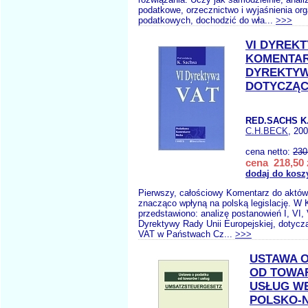
podatkowe, orzecznictwo i wyjaśnienia or
podatkowych, dochodzić do wła...
>>>
VI DYREK
KOMENTAR
DYREKTYW
DOTYCZĄC
RED.SACHS K
C.H.BECK
, 20
cena netto:
230
cena 218,50 
dodaj do kosz
Pierwszy, całościowy Komentarz do aktów
znacząco wpłyną na polską legislację. W
przedstawiono: analizę postanowień I, VI, V
Dyrektywy Rady Unii Europejskiej, dotyc
VAT w Państwach Cz...
>>>
USTAWA 
OD TOWA
USŁUG W
POLSKO-N