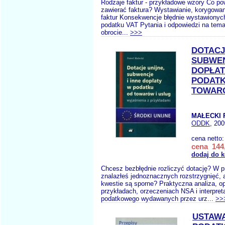
Rodzaje faktur - przykładowe wzory Co p
zawierać faktura? Wystawianie, korygowan
faktur Konsekwencje błędnie wystawionych
podatku VAT Pytania i odpowiedzi na tema
obrocie...
>>>
DOTACJ
SUBWEN
DOPŁAT
PODATK
TOWARÓ
MAŁECKI P
ODDK
, 200
cena netto
cena 144,
dodaj do 
Chcesz bezbłędnie rozliczyć dotację? W p
znalazłeś jednoznacznych rozstrzygnięć,
kwestie są sporne? Praktyczna analiza, op
przykładach, orzeczeniach NSA i interpret
podatkowego wydawanych przez urz...
>>
USTAW