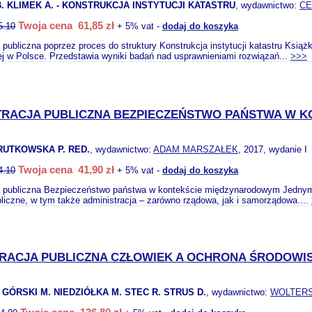
. KLIMEK A. - KONSTRUKCJA INSTYTUCJI KATASTRU
, wydawnictwo:
C
Twoja cena 61,85 zł
5.10
+ 5% vat -
dodaj do koszyka
 publiczna poprzez proces do struktury Konstrukcja instytucji katastru Książ
ej w Polsce. Przedstawia wyniki badań nad usprawnieniami rozwiązań...
>>>
TRACJA PUBLICZNA BEZPIECZEŃSTWO PAŃSTWA W 
RUTKOWSKA P. RED.
, wydawnictwo:
ADAM MARSZAŁEK
, 2017, wydanie I
Twoja cena 41,90 zł
4.10
+ 5% vat -
dodaj do koszyka
a publiczna Bezpieczeństwo państwa w kontekście międzynarodowym Jednym 
bliczne, w tym także administracja – zarówno rządowa, jak i samorządowa....
TRACJA PUBLICZNA CZŁOWIEK A OCHRONA ŚRODOWI
 GÓRSKI M. NIEDZIÓŁKA M. STEC R. STRUS D.
, wydawnictwo:
WOLTER