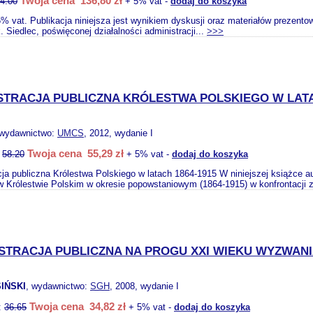
Twoja cena 136,80 zł
4.00
+ 5% vat -
dodaj do koszyka
% vat. Publikacja niniejsza jest wynikiem dyskusji oraz materiałów prezento
 Siedlec, poświęconej działalności administracji...
>>>
STRACJA PUBLICZNA KRÓLESTWA POLSKIEGO W LATA
 wydawnictwo:
UMCS
, 2012, wydanie I
Twoja cena 55,29 zł
:
58.20
+ 5% vat -
dodaj do koszyka
ja publiczna Królestwa Polskiego w latach 1864-1915 W niniejszej książce au
 w Królestwie Polskim w okresie popowstaniowym (1864-1915) w konfrontacji z
STRACJA PUBLICZNA NA PROGU XXI WIEKU WYZWANI
SIŃSKI
, wydawnictwo:
SGH
, 2008, wydanie I
Twoja cena 34,82 zł
:
36.65
+ 5% vat -
dodaj do koszyka