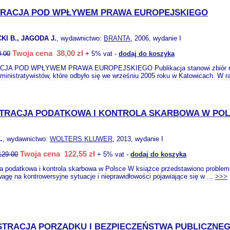
TRACJA POD WPŁYWEM PRAWA EUROPEJSKIEGO
KI B., JAGODA J.
, wydawnictwo:
BRANTA
, 2006, wydanie I
Twoja cena 38,00 zł
0.00
+ 5% vat -
dodaj do koszyka
JA POD WPŁYWEM PRAWA EUROPEJSKIEGO Publikacja stanowi zbiór refer
inistratywistów, które odbyło się we wrześniu 2005 roku w Katowicach. W r
STRACJA PODATKOWA I KONTROLA SKARBOWA W PO
.
, wydawnictwo:
WOLTERS KLUWER
, 2013, wydanie I
Twoja cena 122,55 zł
129.00
+ 5% vat -
dodaj do koszyka
a podatkowa i kontrola skarbowa w Polsce W książce przedstawiono problemat
gę na kontrowersyjne sytuacje i nieprawidłowości pojawiające się w ...
>>>
STRACJA PORZĄDKU I BEZPIECZEŃSTWA PUBLICZNEG