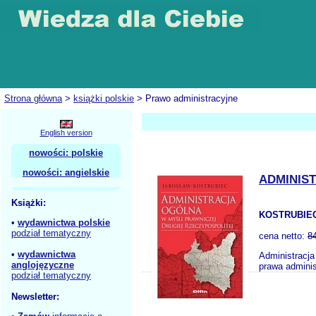
Strona główna
>
książki polskie
> Prawo administracyjne
English version
nowości: polskie
nowości: angielskie
ADMINIS
Książki:
KOSTRUBIEC
•
wydawnictwa polskie
podział tematyczny
cena netto:
8
•
wydawnictwa
Administracja
anglojęzyczne
prawa adminis
podział tematyczny
Newsletter: