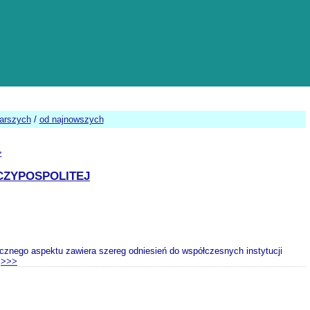
tarszych
/
od najnowszych
>
CZYPOSPOLITEJ
ycznego aspektu zawiera szereg odniesień do współczesnych instytucji
.
>>>