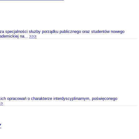
za specjalności służby porządku publicznego oraz studentów nowego
demickiej na...
>>>
skich opracowań o charakterze interdyscyplinarnym, poświęconego
>>
Y