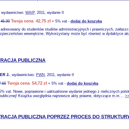
, wydawnictwo:
WAIP
, 2011, wydanie II
Twoja cena 42,75 zł
:
45.00
+ 5% vat -
dodaj do koszyka
 adresowany do studentów studiów administracyjnych i prawniczych, zwłaszc
ezpieczeństwo wewnętrzne. Wykorzystany może być również w dydaktyce aka
TRACJA PUBLICZNA
ER J.
, wydawnictwo:
PWN
, 2011, wydanie II
Twoja cena 54,72 zł
7.60
+ 5% vat -
dodaj do koszyka
5% vat. Nowe, poprawione i uaktualnione wydanie jednego z nielicznych pol
 publicznej! Książka uwzględnia najnowsze akty prawne, dotyczące m.in....
>
TRACJA PUBLICZNA POPRZEZ PROCES DO STRUKTUR