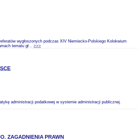
atów wygłoszonych podczas XIV Niemiecko-Polskiego Kolokwium
amach tematu gł...
>>>
LSCE
ykę administracji podatkowej w systemie administracji publicznej.
O. ZAGADNIENIA PRAWN