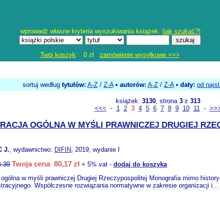
wprowadź własne kryteria wyszukiwania książek: (
jak szukać?
)
Twój koszyk
: 0 zł
zamówienie wysyłkowe >>>
sortuj według
tytułów:
A-Z
/
Z-A
•
autorów:
A-Z
/
Z-A
•
daty:
od najs
książek:
3130
, strona
3
z
313
<<<
-
1
2
3
4
5
6
7
8
9
10
11
-
>>
TRACJA OGÓLNA W MYŚLI PRAWNICZEJ DRUGIEJ RZE
 J.
, wydawnictwo:
DIFIN
, 2019, wydanie I
Twoja cena 80,17 zł
4.39
+ 5% vat -
dodaj do koszyka
 ogólna w myśli prawniczej Drugiej Rzeczypospolitej Monografia mimo histor
tracyjnego. Współczesne rozwiązania normatywne w zakresie organizacji i..