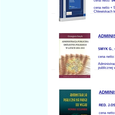
cena netto:
14
cena netto + 5
Chlewiskach k.
ADMINI
SMYK G.
,
cena netto
Administrac
publicznej
ADMINI
RED. J.O
cena netto