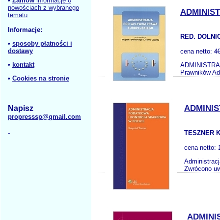
•
Zamów
informacje o
nowościach z wybranego
ADMINIS
tematu
Informacje:
RED. DOLNIC
•
sposoby płatności i
dostawy
cena netto:
4
•
kontakt
ADMINISTRAC
Prawników Adm
•
Cookies na stronie
ADMINI
Napisz
propresssp@gmail.com
TESZNER K
cena netto:
Administracj
Zwrócono uwa
ADMINI