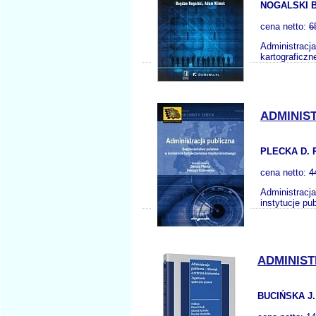
NOGALSKI B
cena netto:
6
Administracja
kartograficzn
ADMINIS
PLECKA D. 
cena netto:
4
Administracj
instytucje pu
ADMINIS
BUCIŃSKA J.