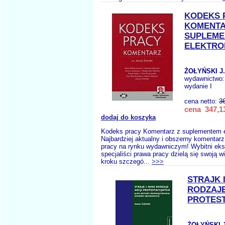
KODEKS 
KOMENTA
SUPLEME
ELEKTRO
ŻOŁYŃSKI J.
wydawnictwo
wydanie I
cena netto:
3
cena 347,13
dodaj do koszyka
Kodeks pracy Komentarz z suplementem 
Najbardziej aktualny i obszerny komentar
pracy na rynku wydawniczym! Wybitni eksp
specjaliści prawa pracy dzielą się swoją w
kroku szczegó...
>>>
STRAJK I
RODZAJE
PROTES
ŻOŁYŃSKI J