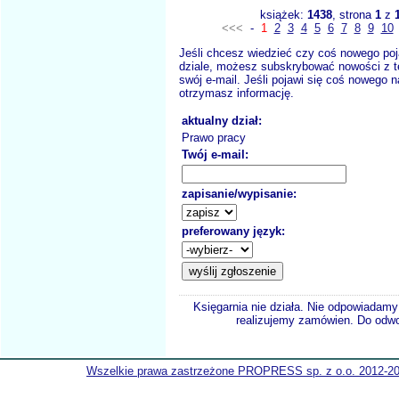
książek:
1438
, strona
1
z
<<<
-
1
2
3
4
5
6
7
8
9
10
Jeśli chcesz wiedzieć czy coś nowego poj
dziale, możesz subskrybować nowości z t
swój e-mail. Jeśli pojawi się coś nowego n
otrzymasz informację.
aktualny dział:
Prawo pracy
Twój e-mail:
zapisanie/wypisanie:
preferowany język:
Księgarnia nie działa. Nie odpowiadamy 
realizujemy zamówien. Do odwol
Wszelkie prawa zastrzeżone PROPRESS sp. z o.o. 2012-2