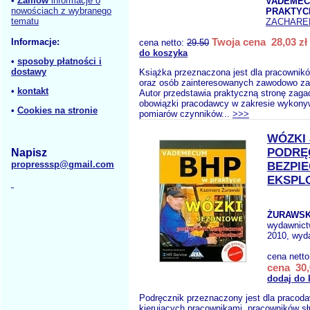
•
Zamów
informacje o
VADEMEC
nowościach z wybranego
PRAKTYC
tematu
ZACHARE
Twoja cena 28,03 zł
Informacje:
cena netto:
29.50
do koszyka
•
sposoby płatności i
dostawy
Książka przeznaczona jest dla pracownik
oraz osób zainteresowanych zawodowo za
•
kontakt
Autor przedstawia praktyczną stronę zagad
obowiązki pracodawcy w zakresie wykonyw
•
Cookies na stronie
pomiarów czynników...
>>>
WÓZKI
PODRĘ
Napisz
propresssp@gmail.com
BEZPI
EKSPL
ŻURAWSKI
wydawnic
2010, wyda
cena nett
cena 30,
dodaj do 
Podręcznik przeznaczony jest dla pracod
kierujących pracownikami, pracowników sł