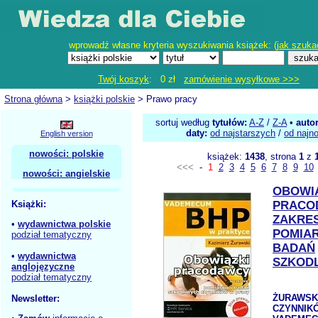
wprowadź własne kryteria wyszukiwania książek: (
jak szuka
Twój koszyk
: 0 zł
zamówienie wysyłkowe >>>
Strona główna
>
książki polskie
> Prawo pracy
sortuj według
tytułów:
A-Z
/
Z-A
•
auto
daty:
od najstarszych
/
od najn
English version
nowości: polskie
książek:
1438
, strona
1
z
<<<
-
1
2
3
4
5
6
7
8
9
10
nowości: angielskie
OBOWI
Książki:
PRACO
ZAKRES
•
wydawnictwa polskie
POMIAR
podział tematyczny
BADAŃ
•
wydawnictwa
SZKOD
anglojęzyczne
podział tematyczny
ŻURAWSKI
Newsletter:
CZYNNIK