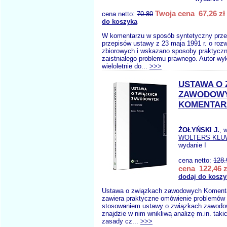
Twoja cena 67,26 zł
cena netto:
70.80
do koszyka
W komentarzu w sposób syntetyczny prze
przepisów ustawy z 23 maja 1991 r. o roz
zbiorowych i wskazano sposoby praktyczn
zaistniałego problemu prawnego. Autor wy
wieloletnie do...
>>>
USTAWA O
ZAWODOW
KOMENTAR
ŻOŁYŃSKI J.
, 
WOLTERS KLU
wydanie I
cena netto:
128.
cena 122,46 z
dodaj do koszy
Ustawa o związkach zawodowych Koment
zawiera praktyczne omówienie problemów
stosowaniem ustawy o związkach zawodow
znajdzie w nim wnikliwą analizę m.in. taki
zasady cz...
>>>