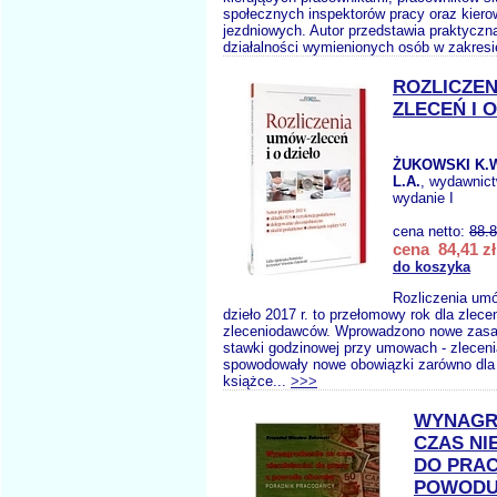
społecznych inspektorów pracy oraz kie
jezdniowych. Autor przedstawia praktyczn
działalności wymienionych osób w zakresi
ROZLICZE
ZLECEŃ I 
ŻUKOWSKI K.
L.A.
, wydawnic
wydanie I
cena netto:
88.
cena 84,41 zł
do koszyka
Rozliczenia umó
dzieło 2017 r. to przełomowy rok dla zlece
zleceniodawców. Wprowadzono nowe zasad
stawki godzinowej przy umowach - zleceni
spowodowały nowe obowiązki zarówno dla
książce...
>>>
WYNAGR
CZAS NI
DO PRAC
POWODU