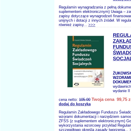
Regulamin wynagradzania z pełną dokumen
suplementem elektronicznym) Uwaga – za
zapisy dotyczące wynagrodzeń finansowa
unijnych i dotacji z innych źródeł. W regu
również zapisy...
>>>
REGUL
ZAKŁA
FUNDU
ŚWIAD
SOCJA
ŻUKOWSKI
WZORAM
DOKUMEN
wydawnic
wydanie II
Twoja cena 99,75 z
cena netto:
105.00
dodaj do koszyka
Regulamin Zakładowego Funduszu Świadc
wzorami dokumentacji i narzędziem samo
ZFŚS (z suplementem elektronicznym) G
wykorzystania wzorcowy przykład Regulam
szczegółowo określa zasady tworzenia...