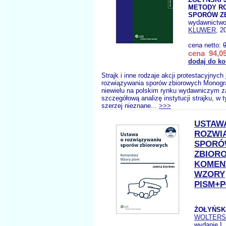
METODY R
SPORÓW Z
wydawnictw
KLUWER
, 2
cena netto:
cena 94,05
dodaj do ko
Strajk i inne rodzaje akcji protestacyjnyc
rozwiązywania sporów zbiorowych Monogra
niewielu na polskim rynku wydawniczym z
szczegółową analizę instytucji strajku, w 
szerzej nieznane...
>>>
USTAW
ROZWI
SPOR
ZBIOR
KOMEN
WZORY
PISM+P
ŻOŁYŃSKI
WOLTERS
wydanie I