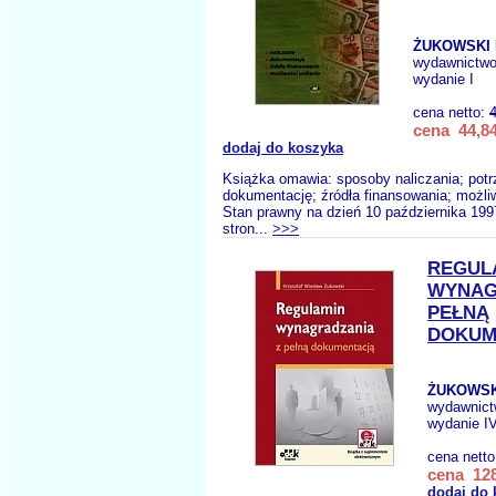
ŻUKOWSKI 
wydawnictw
wydanie I
cena netto:
cena 44,84
dodaj do koszyka
Książka omawia: sposoby naliczania; pot
dokumentację; źródła finansowania; możliw
Stan prawny na dzień 10 października 1997
stron...
>>>
REGUL
WYNAG
PEŁNĄ
DOKUM
ŻUKOWSK
wydawnic
wydanie I
cena nett
cena 128
dodaj do 