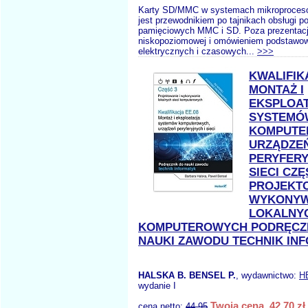
Karty SD/MMC w systemach mikroproces
jest przewodnikiem po tajnikach obsługi p
pamięciowych MMC i SD. Poza prezentacj
niskopoziomowej i omówieniem podstawo
elektrycznych i czasowych...
>>>
KWALIFIK
MONTAŻ I
EKSPLOA
SYSTEMÓ
KOMPUTE
URZĄDZE
PERYFERY
SIECI CZĘ
PROJEKTO
WYKONYW
LOKALNYC
KOMPUTEROWYCH PODRĘCZ
NAUKI ZAWODU TECHNIK IN
HALSKA B. BENSEL P.
, wydawnictwo:
H
wydanie I
Twoja cena 42,70 zł
cena netto:
44.95