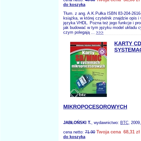
do koszyka
Tłum. z ang. A.K.Pułka ISBN 83-204-2616-
książka, w której czytelnik znajdzie opis i
języka VHDL. Pozna też jego funkcje i pro
jak budować w tym języku model układu c
czym polegają ...
>>>
KARTY C
SYSTEMA
MIKROPOCESOROWYCH
JABŁOŃSKI T.
, wydawnictwo:
BTC
, 2009
Twoja cena 68,31 zł
cena netto:
71.90
do koszyka