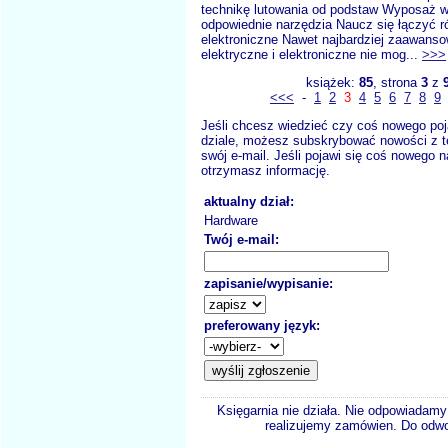
technikę lutowania od podstaw Wyposaż w
odpowiednie narzędzia Naucz się łączyć 
elektroniczne Nawet najbardziej zaawans
elektryczne i elektroniczne nie mog...
>>>
książek:
85
, strona
3
z
<<<
-
1
2
3
4
5
6
7
8
9
Jeśli chcesz wiedzieć czy coś nowego poj
dziale, możesz subskrybować nowości z t
swój e-mail. Jeśli pojawi się coś nowego n
otrzymasz informację.
aktualny dział:
Hardware
Twój e-mail:
zapisanie/wypisanie:
preferowany język:
Księgarnia nie działa. Nie odpowiadamy 
realizujemy zamówien. Do odwol