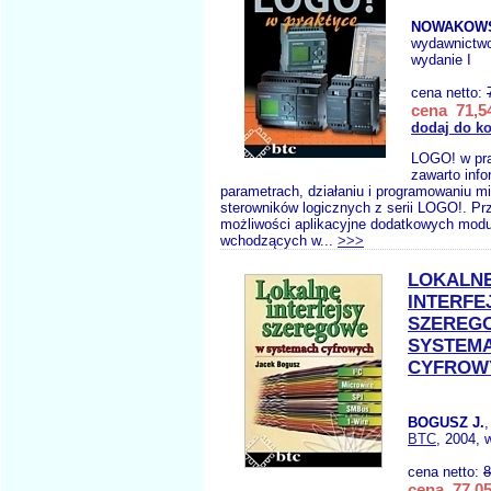
NOWAKOWS
wydawnictw
wydanie I
cena netto:
cena 71,54
dodaj do k
LOGO! w pr
zawarto info
parametrach, działaniu i programowaniu m
sterowników logicznych z serii LOGO!. Pr
możliwości aplikacyjne dodatkowych mod
wchodzących w...
>>>
LOKALN
INTERFE
SZEREG
SYSTEM
CYFROW
BOGUSZ J.
BTC
, 2004, 
cena netto:
8
cena 77,05