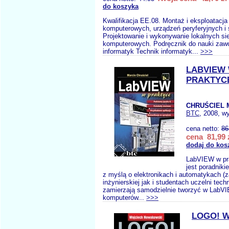
do koszyka
Kwalifikacja EE.08. Montaż i eksploatacj
komputerowych, urządzeń peryferyjnych i 
Projektowanie i wykonywanie lokalnych sie
komputerowych. Podręcznik do nauki zaw
informatyk Technik informatyk...
>>>
LABVIEW
PRAKTYC
CHRUŚCIEL 
BTC
, 2008, w
cena netto:
86
cena 81,99 
dodaj do kos
LabVIEW w pr
jest poradnik
z myślą o elektronikach i automatykach (
inżynierskiej jak i studentach uczelni tech
zamierzają samodzielnie tworzyć w LabVI
komputerów...
>>>
LOGO! 