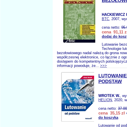
BEZOŁOW
HACKIEWICZ 
BTC
, 2007, wy
cena netto:
95.
cena 91,11 z
dodaj do kosz
Lutowanie bez
Technologie lu
bezołowiowego nadal należą do grona now
współczesnej elektronice, co łącznie z o
dostępem do kompetentnych polskojęzycz
informacji powoduje, że...
>>>
LUTOWANIE
PODSTAW
WROTEK W.
, w
HELION
, 2020, w
cena netto:
37.00
cena 35,15 zł
+
do koszyka
Lutowanie od po