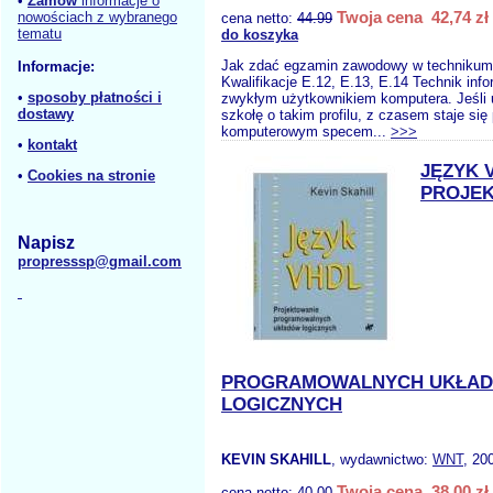
•
Zamów
informacje o
Twoja cena 42,74 zł
nowościach z wybranego
cena netto:
44.99
tematu
do koszyka
Jak zdać egzamin zawodowy w technikum
Informacje:
Kwalifikacje E.12, E.13, E.14 Technik info
•
sposoby płatności i
zwykłym użytkownikiem komputera. Jeśli 
dostawy
szkołę o takim profilu, z czasem staje si
komputerowym specem...
>>>
•
kontakt
JĘZYK 
•
Cookies na stronie
PROJE
Napisz
propresssp@gmail.com
PROGRAMOWALNYCH UKŁA
LOGICZNYCH
KEVIN SKAHILL
, wydawnictwo:
WNT
, 20
Twoja cena 38,00 zł
cena netto:
40.00