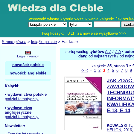
wprowadź własne kryteria wyszukiwania książek: (
jak szuka
Twój koszyk
: 0 zł
zamówienie wysyłkowe >>>
Strona główna
>
książki polskie
> Hardware
sortuj według
tytułów:
A-Z
/
Z-A
•
auto
daty:
od najstarszych
/
od najn
English version
nowości: polskie
książek:
85
, strona
3
z
<<<
-
1
2
3
4
5
6
7
8
9
nowości: angielskie
JAK ZDAĆ
Książki:
ZAWODOW
TECHNIKU
•
wydawnictwa polskie
INFORMAT
podział tematyczny
KWALIFIKA
•
wydawnictwa
E.13, E.14
anglojęzyczne
podział tematyczny
KOWALSKI T.
,
Newsletter:
HELION
, 2016,