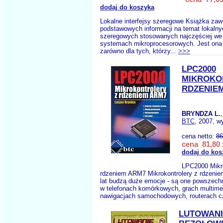
dodaj do koszyka
Lokalne interfejsy szeregowe Książka zawi
podstawowych informacji na temat lokalnyc
szeregowych stosowanych najczęściej we
systemach mikroprocesorowych. Jest ona
zarówno dla tych, którzy...
>>>
LPC2000
MIKROKO
RDZENIE
BRYNDZA L.
BTC
, 2007, w
cena netto:
86
cena 81,80 
dodaj do kos
LPC2000 Mikro
rdzeniem ARM7 Mikrokontrolery z rdzeni
lat budzą duże emocje - są one powszech
w telefonach komórkowych, grach multime
nawigacjach samochodowych, routerach c
LUTOWANI