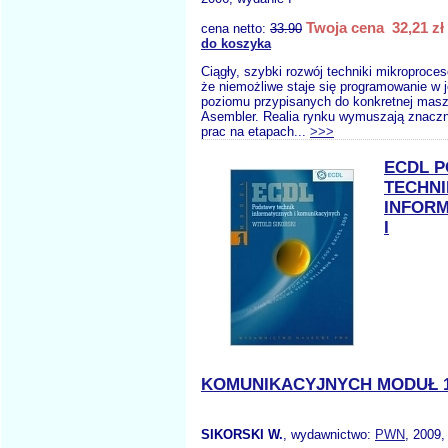
Twoja cena 32,21 zł
cena netto:
33.90
do koszyka
Ciągły, szybki rozwój techniki mikroproce
że niemożliwe staje się programowanie w 
poziomu przypisanych do konkretnej maszy
Asembler. Realia rynku wymuszają znaczn
prac na etapach...
>>>
ECDL 
TECHNI
INFOR
I
KOMUNIKACYJNYCH MODUŁ 
SIKORSKI W.
, wydawnictwo:
PWN
, 2009,