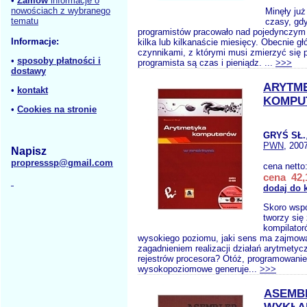
•
Zamów
informacje o
nowościach z wybranego
Minęły już
tematu
czasy, gd
programistów pracowało nad pojedynczym 
Informacje:
kilka lub kilkanaście miesięcy. Obecnie g
czynnikami, z którymi musi zmierzyć się p
•
sposoby płatności i
programista są czas i pieniądz. ...
>>>
dostawy
ARYTM
•
kontakt
KOMPU
•
Cookies na stronie
GRYŚ SŁ.
PWN
, 200
Napisz
propresssp@gmail.com
cena netto
cena 42,
dodaj do 
Skoro wspó
tworzy się
kompilator
wysokiego poziomu, jaki sens ma zajmowa
zagadnieniem realizacji działań arytmety
rejestrów procesora? Otóż, programowanie
wysokopoziomowe generuje...
>>>
ASEMB