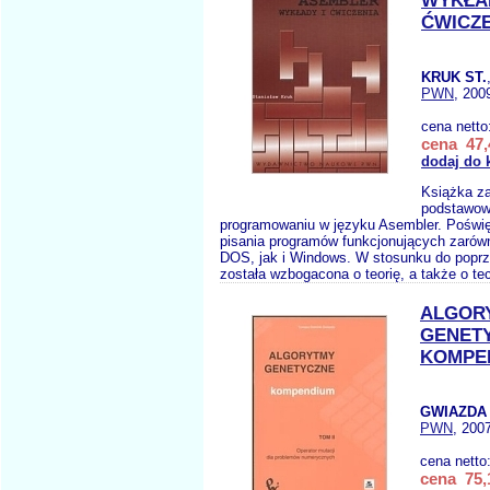
WYKŁAD
ĆWICZ
KRUK ST.
PWN
, 200
cena netto
cena 47,
dodaj do 
Książka z
podstawow
programowaniu w języku Asembler. Poświę
pisania programów funkcjonujących zarów
DOS, jak i Windows. W stosunku do popr
została wzbogacona o teorię, a także o te
ALGOR
GENET
KOMPE
GWIAZDA 
PWN
, 200
cena netto
cena 75,