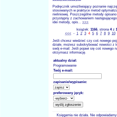
Podręcznik umożliwiający poznanie najczę
stosowanych w praktyce metod optymalizacj
nieliniowej. Poszczególne metody opisan
przystępny z zachowaniem następującego
idei metody, opis...
>>>
książek:
1166
, strona
4
z
<<<
-
1
2
3
4
5
6
7
8
9
10
Jeśli chcesz wiedzieć czy coś nowego poj
dziale, możesz subskrybować nowości z t
swój e-mail. Jeśli pojawi się coś nowego n
otrzymasz informację.
aktualny dział:
Programowanie
Twój e-mail:
zapisanie/wypisanie:
preferowany język:
Księgarnia nie działa. Nie odpowiadamy 