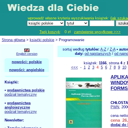
wprowadź własne kryteria wyszukiwania książek: (
jak szuka
Twój koszyk
: 0 zł
zamówienie wysyłkowe >>>
Strona główna
>
książki polskie
> Programowanie
sortuj według
tytułów:
A-Z
/
Z-A
•
auto
daty:
od najstarszych
/
od najn
English version
nowości: polskie
książek:
1166
, strona
4
z
<<<
-
1
2
3
4
5
6
7
8
9
10
nowości: angielskie
APLIK
Książki:
WINDO
FORMS
•
wydawnictwa polskie
podział tematyczny
CHŁOSTA 
•
wydawnictwa
PWN
, 200
anglojęzyczne
podział tematyczny
cena nett
cena 26,
Newsletter:
dodaj do