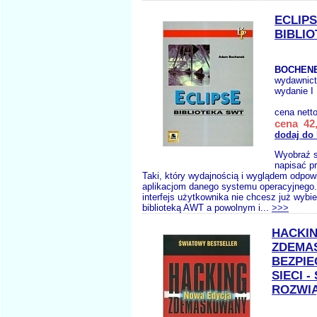
ECLIP
BIBLI
BOCHENE
wydawnic
wydanie I
cena nett
cena 42,
dodaj do
Wyobraź s
napisać p
Taki, który wydajnością i wyglądem odpo
aplikacjom danego systemu operacyjnego.
interfejs użytkownika nie chcesz już wyb
biblioteką AWT a powolnym i...
>>>
HACKI
ZDEMA
BEZPI
SIECI -
ROZWI