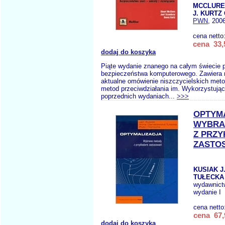
MCCLURE
J. KURTZ 
PWN
, 200
cena netto
cena 33,
dodaj do koszyka
Piąte wydanie znanego na całym świecie 
bezpieczeństwa komputerowego. Zawiera n
aktualne omówienie niszczycielskich meto
metod przeciwdziałania im. Wykorzystują
poprzednich wydaniach...
>>>
OPTYM
WYBRA
Z PRZY
ZASTO
KUSIAK J
TUŁECKA 
wydawnict
wydanie I
cena netto
cena 67,
dodaj do koszyka