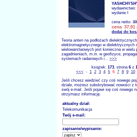
YASHCHYSHY
wydawnictwo
wydanie I
cena netto:
39
cena 37,91 
dodaj do kos
Teoria anten na podłożach dielektrycznych
elektromagnetycznego w dielektrycznych s
wielowarstwowych jest konieczna w wielu
zagadnieniach, m.in. w geofizyce, propagac
systemach radarowych i...
>>>
książek:
173
, strona
6
z
<<<
-
1
2
3
4
5
6
7
8
9
10
Jeśli chcesz wiedzieć czy coś nowego poj
dziale, możesz subskrybować nowości z t
swój e-mail. Jeśli pojawi się coś nowego n
otrzymasz informację.
aktualny dział:
Telekomunikacja
Twój e-mail:
zapisanie/wypisanie: