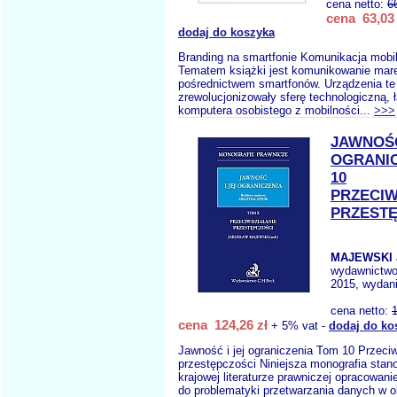
cena netto:
6
cena 63,03 
dodaj do koszyka
Branding na smartfonie Komunikacja mobi
Tematem książki jest komunikowanie mar
pośrednictwem smartfonów. Urządzenia te 
zrewolucjonizowały sferę technologiczną, 
komputera osobistego z mobilności...
>>>
JAWNOŚĆ
OGRANIC
10
PRZECIW
PRZESTĘ
MAJEWSKI J
wydawnictw
2015, wydani
cena netto:
cena 124,26 zł
+ 5% vat -
dodaj do ko
Jawność i jej ograniczenia Tom 10 Przeciw
przestępczości Niniejsza monografia stan
krajowej literaturze prawniczej opracowan
do problematyki przetwarzania danych w 