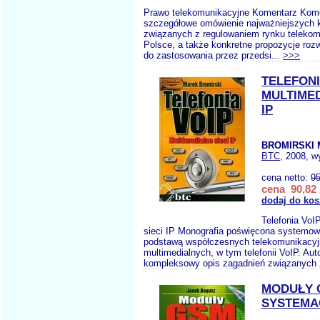
Prawo telekomunikacyjne Komentarz Kome
szczegółowe omówienie najważniejszych k
związanych z regulowaniem rynku teleko
Polsce, a także konkretne propozycje ro
do zastosowania przez przedsi...
>>>
TELEFONI
MULTIMED
IP
BROMIRSKI 
BTC
, 2008, w
cena netto:
95
cena 90,82 
dodaj do kos
Telefonia VoI
sieci IP Monografia poświęcona systemowi
podstawą współczesnych telekomunikacyj
multimedialnych, w tym telefonii VoIP. Aut
kompleksowy opis zagadnień związanych 
MODUŁY 
SYSTEMA