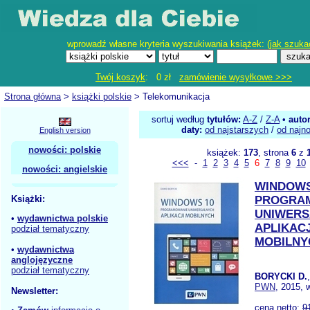
wprowadź własne kryteria wyszukiwania książek: (
jak szuka
Twój koszyk
: 0 zł
zamówienie wysyłkowe >>>
Strona główna
>
książki polskie
> Telekomunikacja
sortuj według
tytułów:
A-Z
/
Z-A
•
auto
daty:
od najstarszych
/
od najn
English version
nowości: polskie
książek:
173
, strona
6
z
<<<
-
1
2
3
4
5
6
7
8
9
10
nowości: angielskie
WINDOWS
Książki:
PROGRA
UNIWERS
•
wydawnictwa polskie
APLIKACJ
podział tematyczny
MOBILNY
•
wydawnictwa
anglojęzyczne
podział tematyczny
BORYCKI D.
PWN
, 2015, 
Newsletter:
cena netto:
9