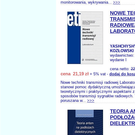
monitorowania, wykrywania...
>>>
NOWE TE
TRANSMIS
RADIOWE
LABORAT
YASHCHYSHY
KOZŁOWSKI S
wydawnictwo
wydanie I
cena netto:
22
cena 21,19 zł
+ 5% vat -
dodaj do kos
Nowe techniki transmisji radiowej Laborat
stanowi pomoc dydaktyczną umożliwiającą
teoretycznymi i praktycznymi aspektami
sposobów transmisji sygnałów radiowych.
poruszana w...
>>>
TEORIA A
PODŁOŻA
DIELEKT