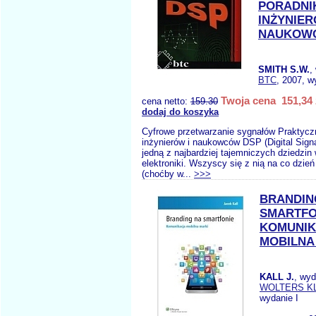
PORADNI
INŻYNIER
NAUKOW
SMITH S.W.
,
BTC
, 2007, w
Twoja cena 151,34 
cena netto:
159.30
dodaj do koszyka
Cyfrowe przetwarzanie sygnałów Praktyczn
inżynierów i naukowców DSP (Digital Signa
jedną z najbardziej tajemniczych dziedzin
elektroniki. Wszyscy się z nią na co dzie
(choćby w...
>>>
BRANDIN
SMARTFO
KOMUNIK
MOBILNA
KALL J.
, wy
WOLTERS K
wydanie I