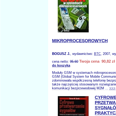
MIKROPROCESOROWYCH
BOGUSZ J.
, wydawnictwo:
BTC
, 2007, wy
Twoja cena 90,82 zł
cena netto:
95.60
do koszyka
Moduły GSM w systemach mikroprocesoro
GSM (Global System for Mobile Communic
zdominowała współczesną telefonię bezpr
także najczęściej stosowanym rozwiązan
komunikacji bezprzewodowej M2M ...
>>>
CYFROW
PRZETWA
SYGNAŁ
PRAKTYC