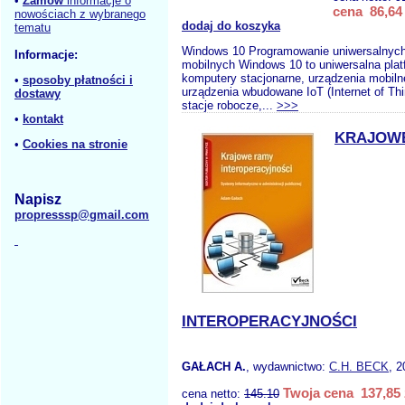
•
Zamów
informacje o
cena 86,64 
nowościach z wybranego
dodaj do koszyka
tematu
Windows 10 Programowanie uniwersalnych 
Informacje:
mobilnych Windows 10 to uniwersalna plat
komputery stacjonarne, urządzenia mobiln
•
sposoby płatności i
urządzenia wbudowane IoT (Internet of Thi
dostawy
stacje robocze,...
>>>
•
kontakt
KRAJOW
•
Cookies na stronie
Napisz
propresssp@gmail.com
INTEROPERACYJNOŚCI
GAŁACH A.
, wydawnictwo:
C.H. BECK
, 2
Twoja cena 137,85 
cena netto:
145.10