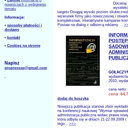
•
Zamów
informacje o
Docieraj
nowościach z wybranego
wyselek
tematu
targetu Osiągaj wysoki poziom skutecznoś
wizerunek firmy jako nowoczesnej i otwarte
Informacje:
kompleksowe, interaktywne kampanie kom
Postaw na dialog z odbiorcą reklamy ...
>
•
sposoby płatności i
dostawy
INFORM
•
kontakt
POSTĘP
•
Cookies na stronie
SĄDOWE
ADMINI
PUBLIC
Napisz
propresssp@gmail.com
GOŁACZYŃ
wydawnict
2010, wydan
cena netto
cena 64,7
dodaj do koszyka
Niniejsza publikacja stanowi zbiór wykła
na konferencji naukowej "Wymiar sprawiedl
administracja publiczna wobec prawa nowy
która odbyła się w dniach 21-22.09.2009 r
tego...
>>>