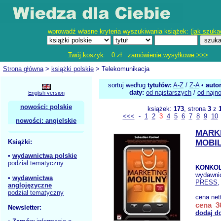
wprowadź własne kryteria wyszukiwania książek: (
jak szuka
Twój koszyk
: 0 zł
zamówienie wysyłkowe >>>
Strona główna
>
książki polskie
> Telekomunikacja
sortuj według
tytułów:
A-Z
/
Z-A
•
auto
daty:
od najstarszych
/
od najn
English version
nowości: polskie
książek:
173
, strona
3
z
<<<
-
1
2
3
4
5
6
7
8
9
10
nowości: angielskie
MARK
Książki:
MOBI
•
wydawnictwa polskie
podział tematyczny
KONKOL
wydawni
•
wydawnictwa
PRESS
,
anglojęzyczne
podział tematyczny
cena net
cena 36
Newsletter:
dodaj d