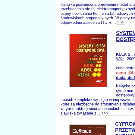
Książka poświęcona omówieniu metod anal
rozchodzenia się fal elektromagnetyczny
oceny i obliczania tłumienia fal radiowych
środowiskach propagacyjnych. W pracy u
odpowiednie zalecenia ITU-R,...
>>>
SYSTEM
DOSTĘ
KULA S.
,
WKŁ
, 2009
cena netto
cena 64,
dodaj do 
Książka p
systemom 
dostępow
sposób kompleksowy ujęto w niej wszystki
które są niezbędne do zrozumienia działa
w tym strukturę sieci abonenckich i ich wł
zjawiska związane z...
>>>
CYFRO
PRZETW