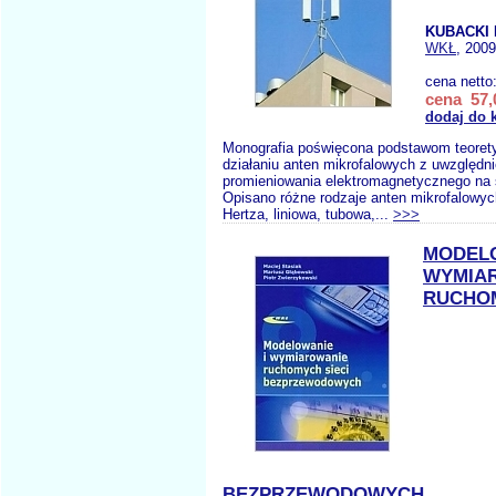
KUBACKI 
WKŁ
, 2009
cena netto
cena 57,
dodaj do 
Monografia poświęcona podstawom teoret
działaniu anten mikrofalowych z uwzględn
promieniowania elektromagnetycznego na 
Opisano różne rodzaje anten mikrofalowych
Hertza, liniowa, tubowa,...
>>>
MODELO
WYMIA
RUCHOM
BEZPRZEWODOWYCH