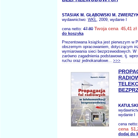
STASIAK M. GŁĄBOWSKI M. ZWIERZY
wydawnictwo:
WKŁ
, 2009, wydanie I
Twoja cena 45,41 zł
cena netto:
47.80
do koszyka
Prezentowana książka jest pierwszym w P
obszernym opracowaniem, dotyczącym inży
wymiarowania sieci bezprzewodowych. W
zarówno zagadnienia podstawowe, tj. wpro
ruchu oraz jednokanałowe...
>>>
PROPA
RADIO
TELEKO
BEZPR
KATULSKI 
wydawnict
wydanie I
cena netto
cena 51,
dodaj do 