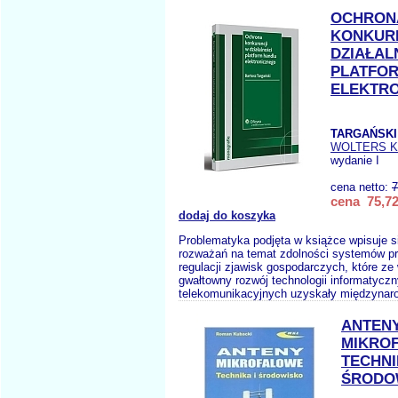
OCHRON
KONKUR
DZIAŁAL
PLATFO
ELEKTR
TARGAŃSKI
WOLTERS 
wydanie I
cena netto:
7
cena 75,72
dodaj do koszyka
Problematyka podjęta w książce wpisuje si
rozważań na temat zdolności systemów p
regulacji zjawisk gospodarczych, które ze
gwałtowny rozwój technologii informatyczn
telekomunikacyjnych uzyskały międzynaro
ANTEN
MIKRO
TECHNI
ŚRODO