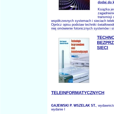
dodaj do 
Książka je
zagadnien
transmisji
współczesnych systemach i sieciach tele
Oprócz opisu podstaw techniki światłowod
niej omówienie fotonicznych systemów i si
TECHNO
BEZPR
SIECI
TELEINFORMATYCZNYCH
GAJEWSKI P. WSZELAK ST.
, wydawnic
wydanie I