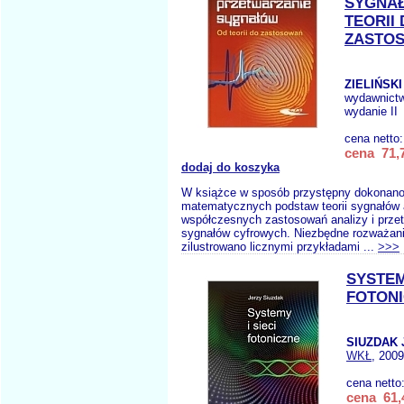
SYGNA
TEORII
ZASTO
ZIELIŃSKI 
wydawnict
wydanie II
cena netto
cena 71,7
dodaj do koszyka
W książce w sposób przystępny dokonano 
matematycznych podstaw teorii sygnałów
współczesnych zastosowań analizy i prze
sygnałów cyfrowych. Niezbędne rozważa
zilustrowano licznymi przykładami ...
>>>
SYSTEM
FOTON
SIUZDAK 
WKŁ
, 2009
cena netto
cena 61,