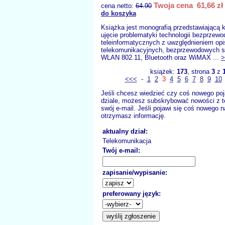
Twoja cena 61,66 zł
cena netto:
64.90
do koszyka
Książka jest monografią przedstawiającą
ujęcie problematyki technologii bezprzewo
teleinformatycznych z uwzględnieniem op
telekomunikacyjnych, bezprzewodowych si
WLAN 802.11, Bluetooth oraz WiMAX ...
>
książek:
173
, strona
3
z
<<<
-
1
2
3
4
5
6
7
8
9
10
Jeśli chcesz wiedzieć czy coś nowego poj
dziale, możesz subskrybować nowości z t
swój e-mail. Jeśli pojawi się coś nowego n
otrzymasz informację.
aktualny dział:
Telekomunikacja
Twój e-mail:
zapisanie/wypisanie:
preferowany język: