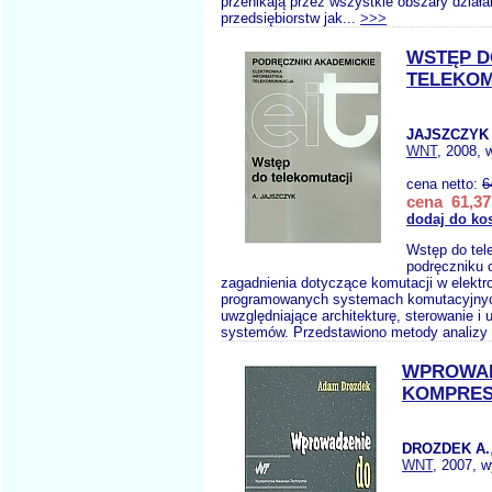
przenikają przez wszystkie obszary działa
przedsiębiorstw jak...
>>>
WSTĘP D
TELEKOM
JAJSZCZYK 
WNT
, 2008, 
cena netto:
6
cena 61,37
dodaj do ko
Wstęp do tel
podręczniku
zagadnienia dotyczące komutacji w elektr
programowanych systemach komutacyjny
uwzględniające architekturę, sterowanie i 
systemów. Przedstawiono metody analizy 
WPROWAD
KOMPRES
DROZDEK A.
WNT
, 2007, w