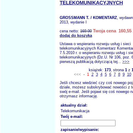
TELEKOMUNIKACYJNYCH
GROSSMANN T. / KOMENTARZ
, wydawn
2013, wydanie I
Twoja cena 160,55 
cena netto:
169.00
dodaj do koszyka
Ustawa o wspieraniu rozwoju usług i sieci
telekomunikacyjnych Komentarz Komentar
7.5.2010 r. o wspieraniu rozwoju usług i sie
telekomunikacyjnych (Dz.U. Nr 106, poz. 6
pierwszą publikacją dotyczącą tej...
>>>
książek:
173
, strona
1
z
<<<
-
1
2
3
4
5
6
7
8
9
10
Jeśli chcesz wiedzieć czy coś nowego poj
dziale, możesz subskrybować nowości z t
swój e-mail. Jeśli pojawi się coś nowego n
otrzymasz informację.
aktualny dział:
Telekomunikacja
Twój e-mail:
zapisanie/wypisanie: