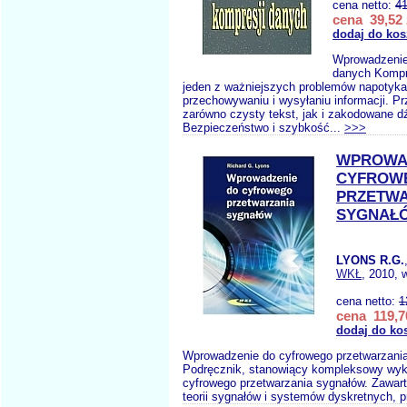
cena netto:
41
cena 39,52 
dodaj do kos
Wprowadzenie
danych Kompr
jeden z ważniejszych problemów napotyka
przechowywaniu i wysyłaniu informacji. Pr
zarówno czysty tekst, jak i zakodowane dź
Bezpieczeństwo i szybkość...
>>>
WPROWA
CYFROW
PRZETWA
SYGNAŁ
LYONS R.G.
WKŁ
, 2010, 
cena netto:
1
cena 119,7
dodaj do ko
Wprowadzenie do cyfrowego przetwarzani
Podręcznik, stanowiący kompleksowy wyk
cyfrowego przetwarzania sygnałów. Zawar
teorii sygnałów i systemów dyskretnych, p