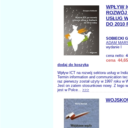
WPŁYW I
ROZWÓJ
USŁUG W
DO 2010
SOBIECKI G
ADAM MAR
wydanie I
cena netto:
4
cena 44,65
dodaj do koszyka
Wpływ ICT na rozwój sektora usług w Indi
Termin information and communication tec
raz pierwszy został użyty w 1997 roku w Wi
Jest on zatem stosunkowo nowy. Z tego w
jest w Polce...
>>>
WOJSKO