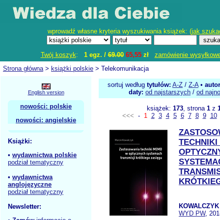
wprowadź własne kryteria wyszukiwania książek: (
jak szuka
Twój koszyk
:
1 egz. /
69.00
65,55
zł
zamówienie wysyłkow
Strona główna
>
książki polskie
> Telekomunikacja
sortuj według
tytułów:
A-Z
/
Z-A
•
auto
daty:
od najstarszych
/
od najn
English version
nowości: polskie
książek:
173
, strona
1
z
<<<
-
1
2
3
4
5
6
7
8
9
10
nowości: angielskie
ZASTOSO
Książki:
TECHNIKI
OPTYCZN
•
wydawnictwa polskie
SYSTEMA
podział tematyczny
TRANSMIS
•
wydawnictwa
KRÓTKIE
anglojęzyczne
podział tematyczny
KOWALCZYK
Newsletter:
WYD PW
, 201