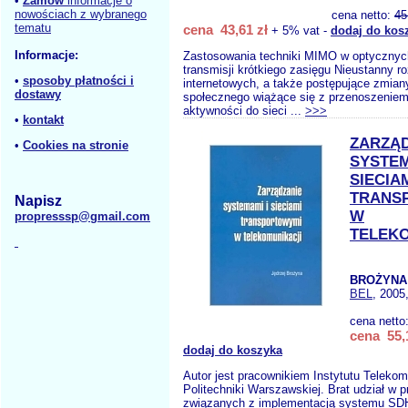
•
Zamów
informacje o
nowościach z wybranego
cena netto:
45
tematu
cena 43,61 zł
+ 5% vat -
dodaj do kos
Informacje:
Zastosowania techniki MIMO w optyczny
transmisji krótkiego zasięgu Nieustanny r
•
sposoby płatności i
internetowych, a także postępujące zmiany
dostawy
społecznego wiążące się z przenoszeniem
aktywności do sieci ...
>>>
•
kontakt
ZARZĄ
•
Cookies na stronie
SYSTEM
SIECIA
TRANS
Napisz
W
propresssp@gmail.com
TELEKO
BROŻYNA 
BEL
, 2005
cena netto
cena 55,
dodaj do koszyka
Autor jest pracownikiem Instytutu Telekom
Politechniki Warszawskiej. Brat udział w 
związanych z implementacją systemu SDH