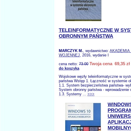
TELEINFORMATYCZNE W SYS
OBRONNYM PAŃSTWA
MARCZYK M.
, wydawnictwo:
AKADEMIA 
WOJENNEJ
, 2016, wydanie I
Twoja cena 69,35 zł
cena netto:
73.00
do koszyka
Wojskowe węzły teleinformatyczne w sys
państwa Wstęp 1. Łączność w systemie 
1.1. System bezpieczeństwa państwa- wyb
System obronny państwa - wprowadzenie w
1.3. Systemy ...
>>>
WINDOWS
PROGRA
UNIWERS
APLIKACJ
MOBILNY