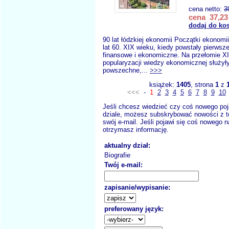
cena netto:
3
cena 37,23 
dodaj do ko
90 lat łódzkiej ekonomii Początki ekonomii
lat 60. XIX wieku, kiedy powstały pierwsze
finansowe i ekonomiczne. Na przełomie X
popularyzacji wiedzy ekonomicznej służyły
powszechne,...
>>>
książek:
1405
, strona
1
z
<<<
-
1
2
3
4
5
6
7
8
9
10
Jeśli chcesz wiedzieć czy coś nowego poj
dziale, możesz subskrybować nowości z t
swój e-mail. Jeśli pojawi się coś nowego n
otrzymasz informację.
aktualny dział:
Biografie
Twój e-mail:
zapisanie/wypisanie:
preferowany język: