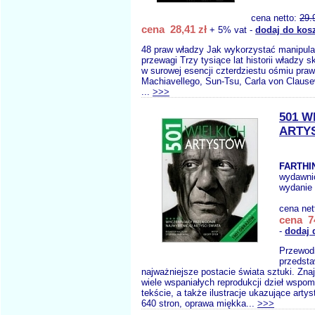
cena netto:
29.
cena 28,41 zł
+ 5% vat -
dodaj do kos
48 praw władzy Jak wykorzystać manipulac
przewagi Trzy tysiące lat historii władzy
w surowej esencji czterdziestu ośmiu praw.
Machiavellego, Sun-Tsu, Carla von Clausew
...
>>>
501 W
ARTY
FARTHI
wydawni
wydanie 
cena net
cena 74
-
dodaj 
Przewod
przedsta
najważniejsze postacie świata sztuki. Zna
wiele wspaniałych reprodukcji dzieł wspo
tekście, a także ilustracje ukazujące artys
640 stron, oprawa miękka...
>>>