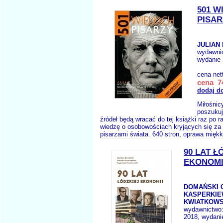
501 W
PISAR
JULIAN 
wydawni
wydanie 
cena net
cena 74
dodaj d
Miłośnicy
poszukuj
źródeł będą wracać do tej książki raz po r
wiedzę o osobowościach kryjących się za
pisarzami świata. 640 stron, oprawa miękk
90 LAT Ł
EKONOMI
DOMAŃSKI 
KASPERKIE
KWIATKOWS
wydawnictwo
2018, wydanie