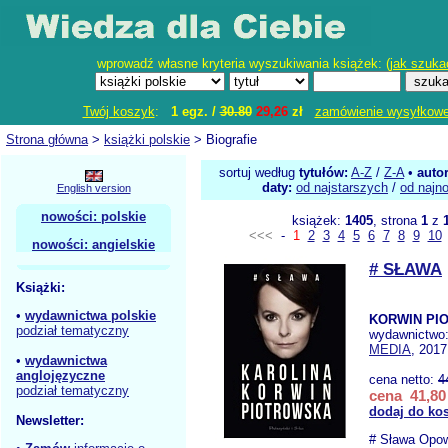
wprowadź własne kryteria wyszukiwania książek: (
jak szuka
Twój koszyk
:
1 egz. /
30.80
29,26
zł
zamówienie wysyłkow
Strona główna
>
książki polskie
> Biografie
sortuj według
tytułów:
A-Z
/
Z-A
•
auto
daty:
od najstarszych
/
od najn
English version
nowości: polskie
książek:
1405
, strona
1
z
<<<
-
1
2
3
4
5
6
7
8
9
10
nowości: angielskie
# SŁAWA
Książki:
•
wydawnictwa polskie
KORWIN PI
podział tematyczny
wydawnictwo
MEDIA
, 2017
•
wydawnictwa
anglojęzyczne
cena netto:
4
podział tematyczny
cena 41,80 
dodaj do ko
Newsletter:
# Sława Opow