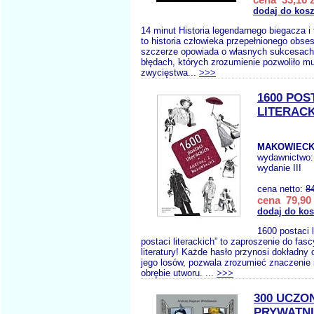
dodaj do kos
14 minut Historia legendarnego biegacza i 
to historia człowieka przepełnionego obses
szczerze opowiada o własnych sukcesach,
błędach, których zrozumienie pozwoliło m
zwycięstwa...
>>>
1600 POS
LITERAC
MAKOWIECKI
wydawnictwo
wydanie III
cena netto:
8
cena 79,90 
dodaj do ko
1600 postaci l
postaci literackich” to zaproszenie do fas
literatury! Każde hasło przynosi dokładny 
jego losów, pozwala zrozumieć znaczenie i
obrębie utworu. ...
>>>
300 UCZO
PRYWATNI