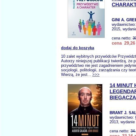
CHARAK
GINI A. GRE
wydawnictwo
2015, wydanie
cena netto:
3
cena 29,26 
dodaj do koszyka
10 zalet wybitnych przywódców Przywództ
Autorzy niniejszej publikacji twierdzą, że
przywództwo nie jest zagadnieniem jedyni
socjologii, politologii, zarządzania czy teori
Wierzą, że jest...
>>>
14 MINUT 
LEGENDA
BIEGACZA
BRANT J. SA
wydawnictwo:
2013, wydanie 
cena netto:
34
cena 33,16 z