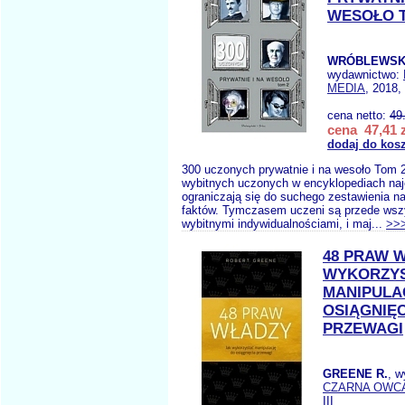
WESOŁO 
WRÓBLEWSKI
wydawnictwo:
MEDIA
, 2018,
cena netto:
49
cena 47,41 z
dodaj do kos
300 uczonych prywatnie i na wesoło Tom 
wybitnych uczonych w encyklopediach naj
ograniczają się do suchego zestawienia n
faktów. Tymczasem uczeni są przede wsz
wybitnymi indywidualnościami, i maj...
>>
48 PRAW 
WYKORZY
MANIPULA
OSIĄGNIĘC
PRZEWAGI
GREENE R.
, w
CZARNA OWC
III