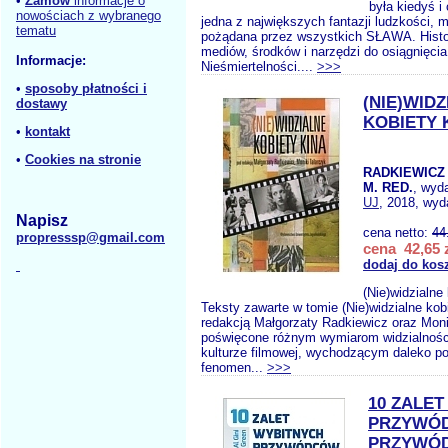
•
Zamów
informacje o
była kiedyś i
nowościach z wybranego
jedna z największych fantazji ludzkości, 
tematu
pożądana przez wszystkich SŁAWA. Histor
mediów, środków i narzędzi do osiągnięcia
Informacje:
Nieśmiertelności....
>>>
•
sposoby płatności i
(NIE)WID
dostawy
KOBIETY 
•
kontakt
•
Cookies na stronie
RADKIEWICZ
M. RED.
, wyd
UJ
, 2018, wyd
Napisz
cena netto:
44
propresssp@gmail.com
cena 42,65 
dodaj do kos
(Nie)widzialne
Teksty zawarte w tomie (Nie)widzialne kob
redakcją Małgorzaty Radkiewicz oraz Moni
poświęcone różnym wymiarom widzialności
kulturze filmowej, wychodzącym daleko p
fenomen...
>>>
10 ZALE
PRZYWÓ
PRZYWÓ