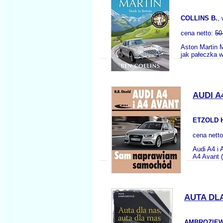
COLLINS B.
,
cena netto:
50
Aston Martin M
jak pałeczka w
AUDI A
ETZOLD H
cena nett
Audi A4 i
A4 Avant 
AUTA DL
AMBROZIEWI