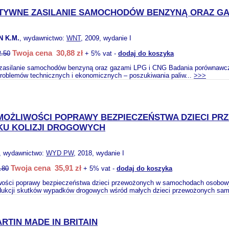
TYWNE ZASILANIE SAMOCHODÓW BENZYNĄ ORAZ GAZ
 K.M.
, wydawnictwo:
WNT
, 2009, wydanie I
Twoja cena 30,88 zł
2.50
+ 5% vat -
dodaj do koszyka
 zasilanie samochodów benzyną oraz gazami LPG i CNG Badania porównawcze 
problemów technicznych i ekonomicznych – poszukiwania paliw...
>>>
 MOŻLIWOŚCI POPRAWY BEZPIECZEŃSTWA DZIECI 
KU KOLIZJI DROGOWYCH
, wydawnictwo:
WYD PW
, 2018, wydanie I
Twoja cena 35,91 zł
.80
+ 5% vat -
dodaj do koszyka
wości poprawy bezpieczeństwa dzieci przewożonych w samochodach osobowyc
dukcji skutków wypadków drogowych wśród małych dzieci przewożonych sa
RTIN MADE IN BRITAIN