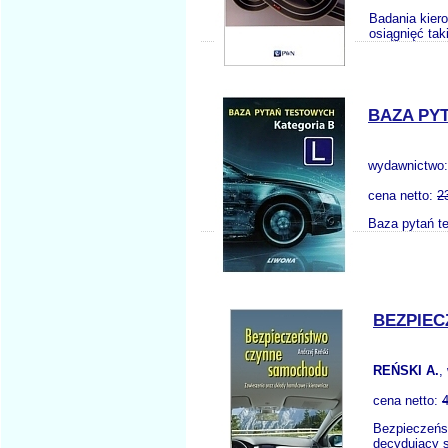
Badania kier
osiągnięć tak
BAZA PY
wydawnictwo
cena netto:
2
Baza pytań te
BEZPIE
REŃSKI A.
,
cena netto:
Bezpieczeńs
decydujący 