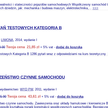
owalności i stateczności pojazdów samochodowych Współczesny samochód t
ich dziedzin, jak: mechanika i budowa maszyn, elektrotechnika,...
>>>
TAŃ TESTOWYCH KATEGORIA B
:
LIWONA
, 2014, wydanie I
Twoja cena 21,85 zł
3.00
+ 5% vat -
dodaj do koszyka
stowych Kategoria B 1286 pytań wraz z odpowiedziami na kurs teoretyczny.
CZEŃSTWO CZYNNE SAMOCHODU
 wydawnictwo:
WYD PW
, 2011, wydanie I
Twoja cena 43,61 zł
45.90
+ 5% vat -
dodaj do koszyka
two czynne samochodu. Zawieszenia oraz układy hamulcowe i kierownicze B
sposób kształtują rozwój konstrukcji współczesnych samochodów. Bezpiecze