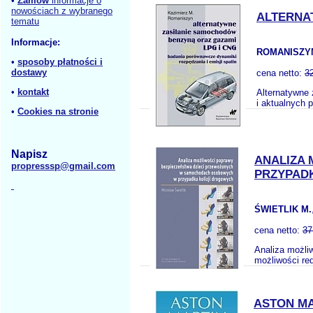
•
Zamów
informacje o
nowościach z wybranego
ALTERNA
tematu
Informacje:
ROMANISZYN
•
sposoby płatności i
dostawy
cena netto:
3
•
kontakt
Alternatywne
i aktualnych 
•
Cookies na stronie
Napisz
ANALIZA
propresssp@gmail.com
PRZYPAD
ŚWIETLIK M.
cena netto:
37
Analiza możli
możliwości re
ASTON MA