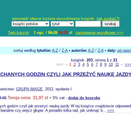
wprowadź własne kryteria wyszukiwania książek: (
jak szukać?
)
Twój koszyk
:
1 egz. /
59.25
56,29
zł
zamówienie wysyłkowe >>>
sortuj według
tytułów:
A-Z
/
Z-A
•
autorów:
A-Z
/
Z-A
•
daty:
od najs
książek:
203
, strona
1
z
21
<<<
-
1
2
3
4
5
6
7
8
9
10
11
-
>>
JECHANYCH GODZIN CZYLI JAK PRZEŻYĆ NAUKĘ JAZD
awnictwo:
GRUPA IMAGE
, 2012, wydanie I
Twoja cena 31,97 zł
3.65
+ 5% vat -
dodaj do koszyka
ych godzin czyli jak przeżyć naukę jazdy W tej książce znajdziecie odpowiedz
banalne czy wręcz głupie. A ponadto kilka rad, jak uniknąć b...
>>>