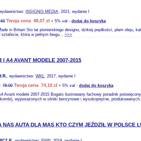
 wydawnictwo:
INSIGNIS MEDIA
, 2021, wydanie I
Twoja cena 48,07 zł
.60
+ 5% vat -
dodaj do koszyka
ade in Britain Sto lat pionierskiego designu, dzikiej prędkości, plam oleju, ka
 sztafecie, która w pełnym biegu...
>>>
4 I A4 AVANT MODELE 2007-2015
.R.
, wydawnictwo:
WKŁ
, 2017, wydanie I
Twoja cena 74,10 zł
o:
78.00
+ 5% vat -
dodaj do koszyka
 A4 Avant modele 2007-2015 Bogato ilustrowany fachowy poradnik poświęcon
(kombi), wyposażonych w silniki benzynowe i wysokoprężne, produkowanych.
A NAS AUTA DLA MAS KTO CZYM JEŹDZIŁ W POLSCE 
CZ P.
, wydawnictwo:
PWN
, 2019, wydanie I