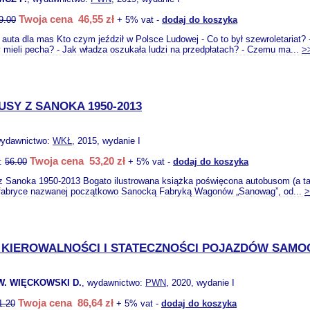
Twoja cena 46,55 zł
9.00
+ 5% vat -
dodaj do koszyka
 auta dla mas Kto czym jeździł w Polsce Ludowej - Co to był szewroletariat? 
y mieli pecha? - Jak władza oszukała ludzi na przedpłatach? - Czemu ma...
>
SY Z SANOKA 1950-2013
wydawnictwo:
WKŁ
, 2015, wydanie I
Twoja cena 53,20 zł
o:
56.00
+ 5% vat -
dodaj do koszyka
z Sanoka 1950-2013 Bogato ilustrowana książka poświęcona autobusom (a
 fabryce nazwanej początkowo Sanocką Fabryką Wagonów „Sanowag”, od...
>
 KIEROWALNOŚCI I STATECZNOŚCI POJAZDÓW SA
W. WIĘCKOWSKI D.
, wydawnictwo:
PWN
, 2020, wydanie I
Twoja cena 86,64 zł
1.20
+ 5% vat -
dodaj do koszyka