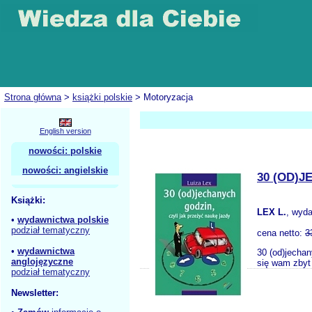
Strona główna
>
książki polskie
> Motoryzacja
English version
nowości: polskie
nowości: angielskie
30 (OD)
Książki:
LEX L.
, wyd
•
wydawnictwa polskie
podział tematyczny
cena netto:
3
•
wydawnictwa
30 (od)jechan
anglojęzyczne
się wam zbyt 
podział tematyczny
Newsletter: