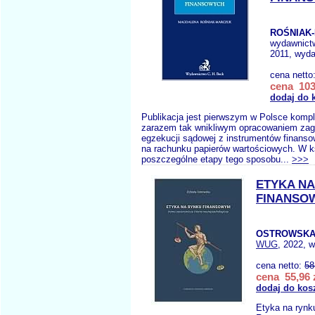
ROŚNIAK
wydawnict
2011, wyda
cena netto
cena 103
dodaj do 
Publikacja jest pierwszym w Polsce kom
zarazem tak wnikliwym opracowaniem zag
egzekucji sądowej z instrumentów finans
na rachunku papierów wartościowych. W 
poszczególne etapy tego sposobu...
>>>
ETYKA NA
FINANSO
OSTROWSKA
WUG
, 2022, w
cena netto:
58
cena 55,96 
dodaj do kos
Etyka na rynk