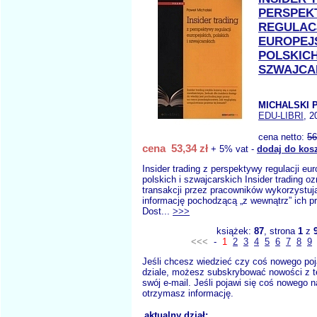
PERSPEK
REGULAC
EUROPEJ
POLSKICH
SZWAJCA
MICHALSKI P
EDU-LIBRI
, 2
cena netto:
56
cena 53,34 zł
+ 5% vat -
dodaj do kos
Insider trading z perspektywy regulacji eur
polskich i szwajcarskich Insider trading o
transakcji przez pracowników wykorzystuj
informację pochodzącą „z wewnątrz” ich pr
Dost...
>>>
książek:
87
, strona
1
z
<<<
-
1
2
3
4
5
6
7
8
9
Jeśli chcesz wiedzieć czy coś nowego poj
dziale, możesz subskrybować nowości z t
swój e-mail. Jeśli pojawi się coś nowego n
otrzymasz informację.
aktualny dział: