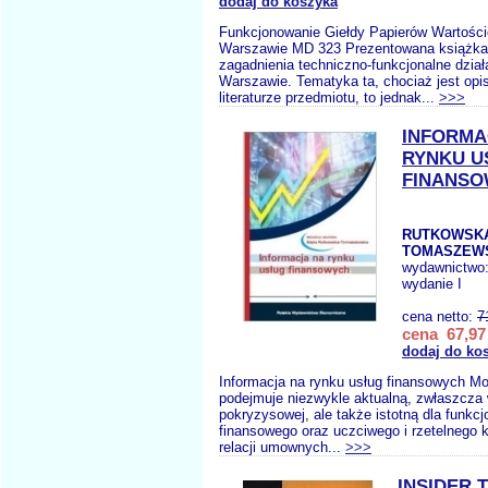
dodaj do koszyka
Funkcjonowanie Giełdy Papierów Wartośc
Warszawie MD 323 Prezentowana książka
zagadnienia techniczno-funkcjonalne dzia
Warszawie. Tematyka ta, chociaż jest op
literaturze przedmiotu, to jednak...
>>>
INFORMA
RYNKU U
FINANS
RUTKOWSK
TOMASZEWS
wydawnictwo
wydanie I
cena netto:
7
cena 67,97 
dodaj do ko
Informacja na rynku usług finansowych Mo
podejmuje niezwykle aktualną, zwłaszcza 
pokryzysowej, ale także istotną dla funkc
finansowego oraz uczciwego i rzetelnego 
relacji umownych...
>>>
INSIDER 