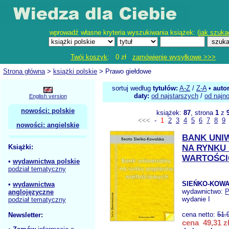
wprowadź własne kryteria wyszukiwania książek: (
jak szuka
Twój koszyk
: 0 zł
zamówienie wysyłkowe >>>
Strona główna
>
książki polskie
> Prawo giełdowe
sortuj według
tytułów:
A-Z
/
Z-A
•
auto
daty:
od najstarszych
/
od najn
English version
nowości: polskie
książek:
87
, strona
1
z
<<<
-
1
2
3
4
5
6
7
8
9
nowości: angielskie
BANK UNI
Książki:
NA RYNKU
WARTOŚC
•
wydawnictwa polskie
podział tematyczny
SIEŃKO-KOWA
•
wydawnictwa
wydawnictwo:
anglojęzyczne
wydanie I
podział tematyczny
cena netto:
51.
Newsletter:
cena 49,31 z