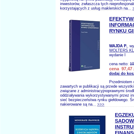
inwestorów, zwłaszcza tych nieprofesjonal
korzystających z usług maklerskich na...
EFEKTYW
INFORMA
RYNKU G
WAJDA P.
, w
WOLTERS K
wydanie I
cena netto:
10
cena 97,47 
dodaj do kos
Przedmiotem 
zawartych w publikacji są przede wszystk
związane z administracyjnoprawnymi środ
oddziaływania wykorzystywanymi przez in
sieć bezpieczeństwa rynku giełdowego. Śr
nakierowane są na...
>>>
EGZEK
SĄDOW
INSTR
FINAN