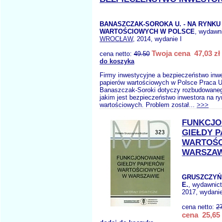
BANASZCZAK-SOROKA U. - NA RYNKU
WARTOŚCIOWYCH W POLSCE
, wydawn
WROCŁAW
, 2014, wydanie I
Twoja cena 47,03 zł
cena netto:
49.50
do koszyka
Firmy inwestycyjne a bezpieczeństwo inwe
papierów wartościowych w Polsce Praca U
Banaszczak-Soroki dotyczy rozbudowaneg
jakim jest bezpieczeństwo inwestora na r
wartościowych. Problem został...
>>>
FUNKCJO
GIEŁDY 
WARTOŚ
WARSZAW
GRUSZCZYŃ
E.
, wydawnic
2017, wydani
cena netto:
2
cena 25,65 