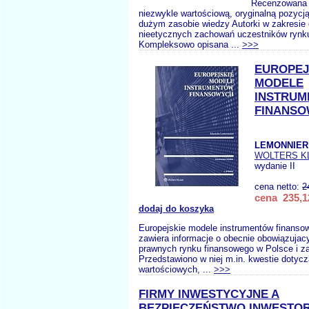
Recenzowana k
niezwykle wartościową, oryginalną pozycj
dużym zasobie wiedzy Autorki w zakresie 
nieetycznych zachowań uczestników rynk
Kompleksowo opisana ...
>>>
EUROPEJ
MODELE
INSTRU
FINANS
LEMONNIER
WOLTERS K
wydanie II
cena netto:
2
cena 235,1
dodaj do koszyka
Europejskie modele instrumentów finanso
zawiera informacje o obecnie obowiązujac
prawnych rynku finansowego w Polsce i za
Przedstawiono w niej m.in. kwestie dotyc
wartościowych, ...
>>>
FIRMY INWESTYCYJNE A
BEZPIECZEŃSTWO INWESTO