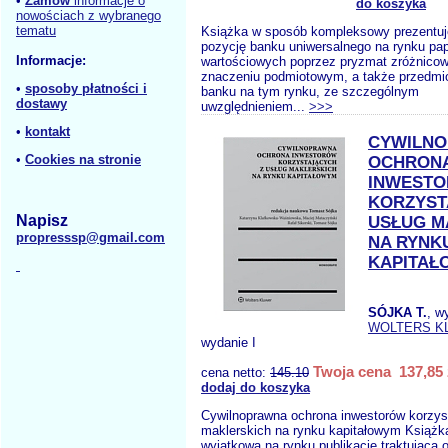
•
Zamów
informacje o
do koszyka
nowościach z wybranego
tematu
Książka w sposób kompleksowy prezentuj
pozycję banku uniwersalnego na rynku pa
Informacje:
wartościowych poprzez pryzmat zróżnicow
znaczeniu podmiotowym, a także przedmio
•
sposoby płatności i
banku na tym rynku, ze szczególnym
dostawy
uwzględnieniem...
>>>
•
kontakt
CYWILN
•
Cookies na stronie
OCHRON
INWEST
KORZYST
Napisz
USŁUG M
propresssp@gmail.com
NA RYNK
KAPITAŁ
SÓJKA T.
, w
WOLTERS K
wydanie I
Twoja cena 137,85 
cena netto:
145.10
dodaj do koszyka
Cywilnoprawna ochrona inwestorów korzys
maklerskich na rynku kapitałowym Książk
wyjątkową na rynku publikację traktującą 