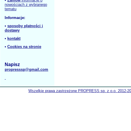
•
Zamów
informacje o
nowościach z wybranego
tematu
Informacje:
•
sposoby płatności i
dostawy
•
kontakt
•
Cookies na stronie
Napisz
propresssp@gmail.com
Wszelkie prawa zastrzeżone PROPRESS sp. z o.o. 2012-2