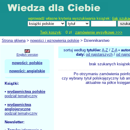
wprowadź własne kryteria wyszukiwania książek: (
jak szuka
Twój koszyk
: 0 zł
zamówienie wysyłkowe >>>
Strona główna
>
nowości i wznowienia polskie
> Dziennikarstwo
sortuj według
tytułów:
A-Z
/
Z-A
•
auto
daty:
od najstarszych
/
od najn
English version
nowości: polskie
brak szukanych książek
nowości: angielskie
Po otrzymaniu zamówienia poinf
czy wybrany tytuł polskojęzyczny lub an
aktualnie na półce księgar
Książki:
•
wydawnictwa polskie
podział tematyczny
•
wydawnictwa
anglojęzyczne
podział tematyczny
Newsletter: