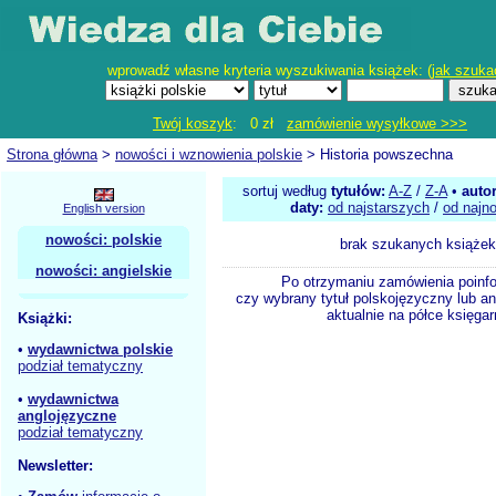
wprowadź własne kryteria wyszukiwania książek: (
jak szuka
Twój koszyk
: 0 zł
zamówienie wysyłkowe >>>
Strona główna
>
nowości i wznowienia polskie
> Historia powszechna
sortuj według
tytułów:
A-Z
/
Z-A
•
auto
daty:
od najstarszych
/
od najn
English version
nowości: polskie
brak szukanych książek
nowości: angielskie
Po otrzymaniu zamówienia poinf
czy wybrany tytuł polskojęzyczny lub an
aktualnie na półce księgar
Książki:
•
wydawnictwa polskie
podział tematyczny
•
wydawnictwa
anglojęzyczne
podział tematyczny
Newsletter: