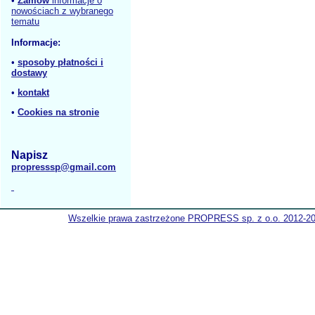
•
Zamów
informacje o
nowościach z wybranego
tematu
Informacje:
•
sposoby płatności i
dostawy
•
kontakt
•
Cookies na stronie
Napisz
propresssp@gmail.com
Wszelkie prawa zastrzeżone PROPRESS sp. z o.o. 2012-2