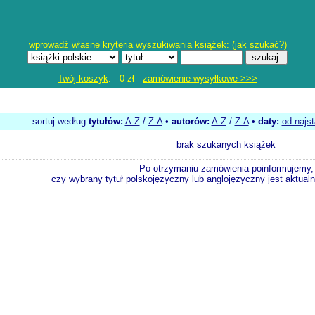
wprowadź własne kryteria wyszukiwania książek: (
jak szukać?
)
Twój koszyk
: 0 zł
zamówienie wysyłkowe >>>
sortuj według
tytułów:
A-Z
/
Z-A
•
autorów:
A-Z
/
Z-A
•
daty:
od najs
brak szukanych książek
Po otrzymaniu zamówienia poinformujemy,
czy wybrany tytuł polskojęzyczny lub anglojęzyczny jest aktualni