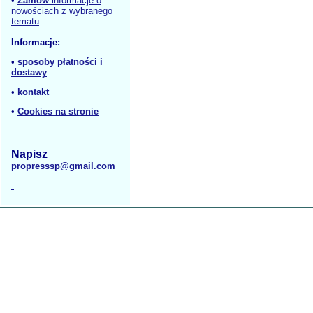
•
Zamów
informacje o
nowościach z wybranego
tematu
Informacje:
•
sposoby płatności i
dostawy
•
kontakt
•
Cookies na stronie
Napisz
propresssp@gmail.com