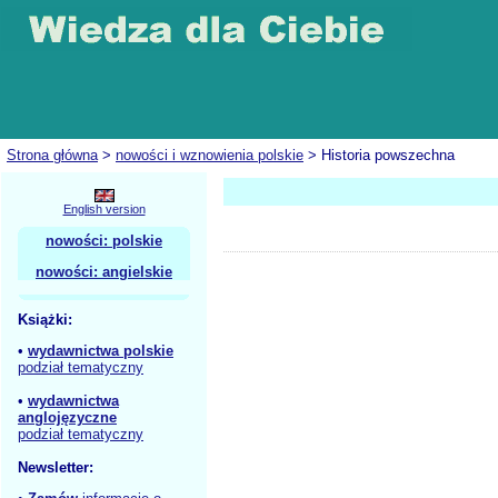
Strona główna
>
nowości i wznowienia polskie
> Historia powszechna
English version
nowości: polskie
nowości: angielskie
Książki:
•
wydawnictwa polskie
podział tematyczny
•
wydawnictwa
anglojęzyczne
podział tematyczny
Newsletter: