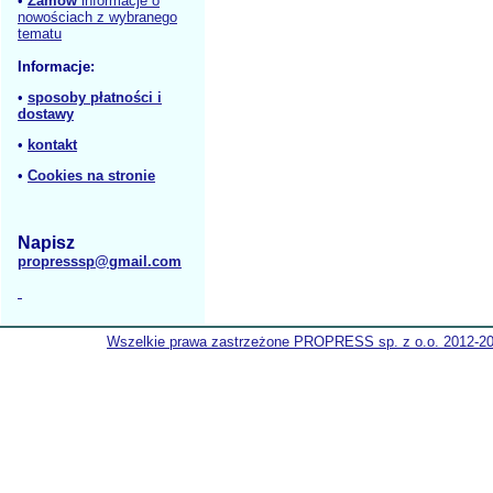
•
Zamów
informacje o
nowościach z wybranego
tematu
Informacje:
•
sposoby płatności i
dostawy
•
kontakt
•
Cookies na stronie
Napisz
propresssp@gmail.com
Wszelkie prawa zastrzeżone PROPRESS sp. z o.o. 2012-2