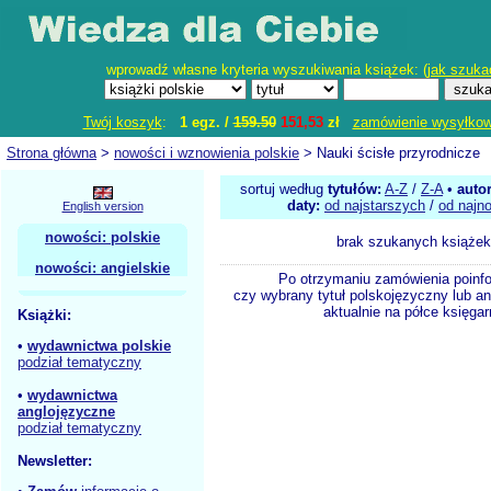
wprowadź własne kryteria wyszukiwania książek: (
jak szuka
Twój koszyk
:
1 egz. /
159.50
151,53
zł
zamówienie wysyłko
Strona główna
>
nowości i wznowienia polskie
> Nauki ścisłe przyrodnicze
sortuj według
tytułów:
A-Z
/
Z-A
•
auto
daty:
od najstarszych
/
od najn
English version
nowości: polskie
brak szukanych książek
nowości: angielskie
Po otrzymaniu zamówienia poinf
czy wybrany tytuł polskojęzyczny lub an
aktualnie na półce księgar
Książki:
•
wydawnictwa polskie
podział tematyczny
•
wydawnictwa
anglojęzyczne
podział tematyczny
Newsletter: