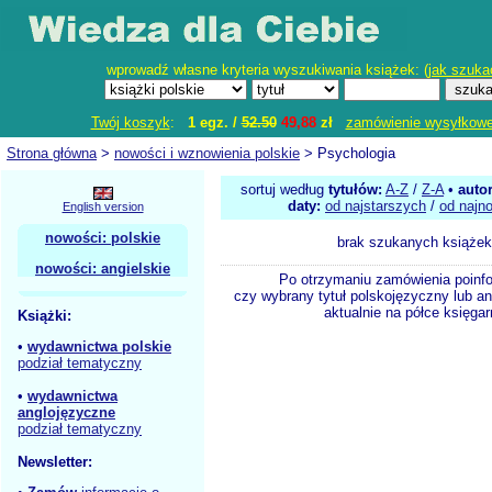
wprowadź własne kryteria wyszukiwania książek: (
jak szuka
Twój koszyk
:
1 egz. /
52.50
49,88
zł
zamówienie wysyłkow
Strona główna
>
nowości i wznowienia polskie
> Psychologia
sortuj według
tytułów:
A-Z
/
Z-A
•
auto
daty:
od najstarszych
/
od najn
English version
nowości: polskie
brak szukanych książek
nowości: angielskie
Po otrzymaniu zamówienia poinf
czy wybrany tytuł polskojęzyczny lub an
aktualnie na półce księgar
Książki:
•
wydawnictwa polskie
podział tematyczny
•
wydawnictwa
anglojęzyczne
podział tematyczny
Newsletter: