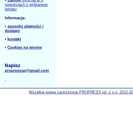
•
Zamów
informacje o
nowościach z wybranego
tematu
Informacje:
•
sposoby płatności i
dostawy
•
kontakt
•
Cookies na stronie
Napisz
propresssp@gmail.com
Wszelkie prawa zastrzeżone PROPRESS sp. z o.o. 2012-2