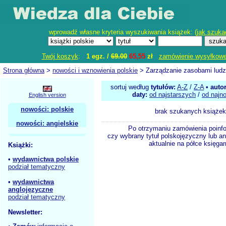
wprowadź własne kryteria wyszukiwania książek: (
jak szuka
Twój koszyk
:
1 egz. /
69.00
65,55
zł
zamówienie wysyłkow
Strona główna
>
nowości i wznowienia polskie
> Zarządzanie zasobami ludz
sortuj według
tytułów:
A-Z
/
Z-A
•
auto
daty:
od najstarszych
/
od najn
English version
nowości: polskie
brak szukanych książek
nowości: angielskie
Po otrzymaniu zamówienia poinf
czy wybrany tytuł polskojęzyczny lub an
aktualnie na półce księgar
Książki:
•
wydawnictwa polskie
podział tematyczny
•
wydawnictwa
anglojęzyczne
podział tematyczny
Newsletter: