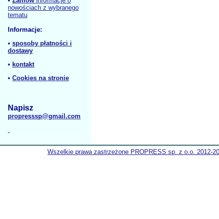
•
Zamów
informacje o
nowościach z wybranego
tematu
Informacje:
•
sposoby płatności i
dostawy
•
kontakt
•
Cookies na stronie
Napisz
propresssp@gmail.com
Wszelkie prawa zastrzeżone PROPRESS sp. z o.o. 2012-2