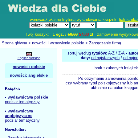
wprowadź własne kryteria wyszukiwania książek: (
jak szuka
Twój koszyk
:
1 egz. /
60.00
57,00
zł
zamówienie wysyłkow
Strona główna
>
nowości i wznowienia polskie
> Zarządzanie firmą
sortuj według
tytułów:
A-Z
/
Z-A
•
auto
daty:
od najstarszych
/
od najn
English version
nowości: polskie
brak szukanych książek
nowości: angielskie
Po otrzymaniu zamówienia poinf
czy wybrany tytuł polskojęzyczny lub an
aktualnie na półce księgar
Książki:
•
wydawnictwa polskie
podział tematyczny
•
wydawnictwa
anglojęzyczne
podział tematyczny
Newsletter: