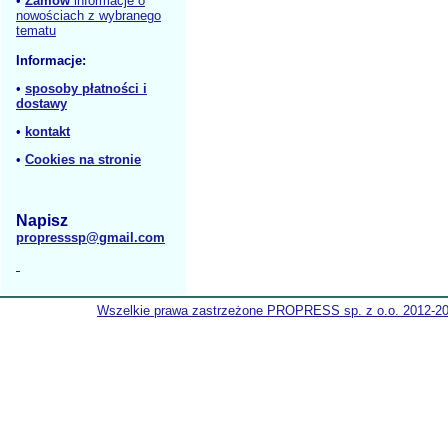
•
Zamów
informacje o
nowościach z wybranego
tematu
Informacje:
•
sposoby płatności i
dostawy
•
kontakt
•
Cookies na stronie
Napisz
propresssp@gmail.com
Wszelkie prawa zastrzeżone PROPRESS sp. z o.o. 2012-2