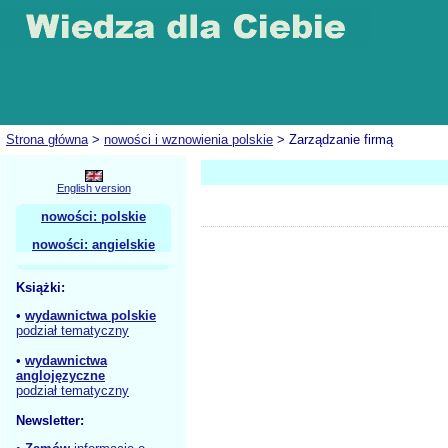
Strona główna
>
nowości i wznowienia polskie
> Zarządzanie firmą
English version
nowości: polskie
nowości: angielskie
Książki:
•
wydawnictwa polskie
podział tematyczny
•
wydawnictwa
anglojęzyczne
podział tematyczny
Newsletter: