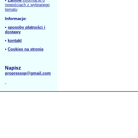
•
Zamów
informacje o
nowościach z wybranego
tematu
Informacje:
•
sposoby płatności i
dostawy
•
kontakt
•
Cookies na stronie
Napisz
propresssp@gmail.com