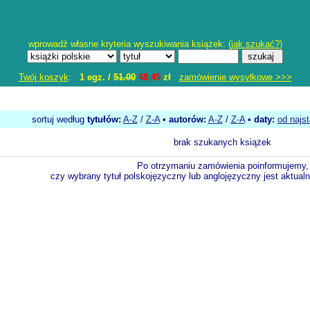
wprowadź własne kryteria wyszukiwania książek: (
jak szukać?
)
Twój koszyk
:
1 egz. /
51.00
48,45
zł
zamówienie wysyłkowe >>>
sortuj według
tytułów:
A-Z
/
Z-A
•
autorów:
A-Z
/
Z-A
•
daty:
od najs
brak szukanych książek
Po otrzymaniu zamówienia poinformujemy,
czy wybrany tytuł polskojęzyczny lub anglojęzyczny jest aktualni