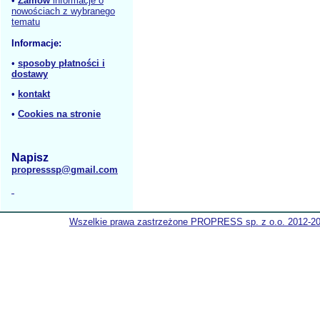
•
Zamów
informacje o
nowościach z wybranego
tematu
Informacje:
•
sposoby płatności i
dostawy
•
kontakt
•
Cookies na stronie
Napisz
propresssp@gmail.com
Wszelkie prawa zastrzeżone PROPRESS sp. z o.o. 2012-2