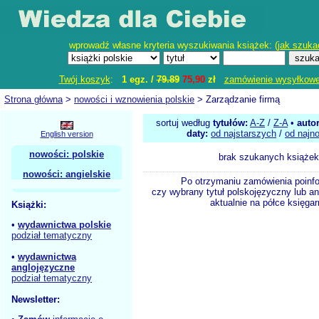
wprowadź własne kryteria wyszukiwania książek: (
jak szuka
Twój koszyk
:
1 egz. /
79.89
75,90
zł
zamówienie wysyłkow
Strona główna
>
nowości i wznowienia polskie
> Zarządzanie firmą
sortuj według
tytułów:
A-Z
/
Z-A
•
auto
daty:
od najstarszych
/
od najn
English version
nowości: polskie
brak szukanych książek
nowości: angielskie
Po otrzymaniu zamówienia poinf
czy wybrany tytuł polskojęzyczny lub an
aktualnie na półce księgar
Książki:
•
wydawnictwa polskie
podział tematyczny
•
wydawnictwa
anglojęzyczne
podział tematyczny
Newsletter: