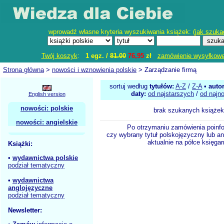
wprowadź własne kryteria wyszukiwania książek: (
jak szuka
Twój koszyk
:
1 egz. /
81.00
76,95
zł
zamówienie wysyłkow
Strona główna
>
nowości i wznowienia polskie
> Zarządzanie firmą
sortuj według
tytułów:
A-Z
/
Z-A
•
auto
daty:
od najstarszych
/
od najn
English version
nowości: polskie
brak szukanych książek
nowości: angielskie
Po otrzymaniu zamówienia poinf
czy wybrany tytuł polskojęzyczny lub an
aktualnie na półce księgar
Książki:
•
wydawnictwa polskie
podział tematyczny
•
wydawnictwa
anglojęzyczne
podział tematyczny
Newsletter: