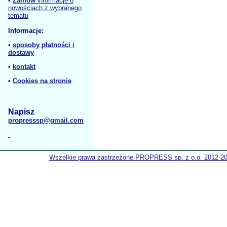
•
Zamów
informacje o
nowościach z wybranego
tematu
Informacje:
•
sposoby płatności i
dostawy
•
kontakt
•
Cookies na stronie
Napisz
propresssp@gmail.com
Wszelkie prawa zastrzeżone PROPRESS sp. z o.o. 2012-2