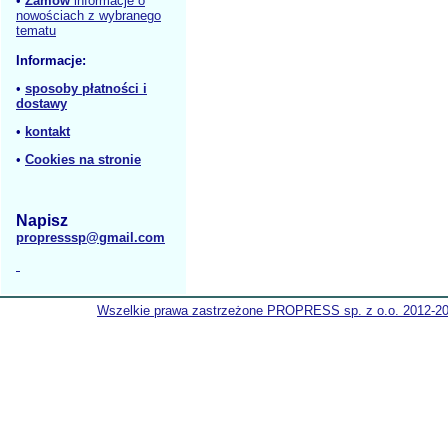
•
Zamów
informacje o
nowościach z wybranego
tematu
Informacje:
•
sposoby płatności i
dostawy
•
kontakt
•
Cookies na stronie
Napisz
propresssp@gmail.com
Wszelkie prawa zastrzeżone PROPRESS sp. z o.o. 2012-2