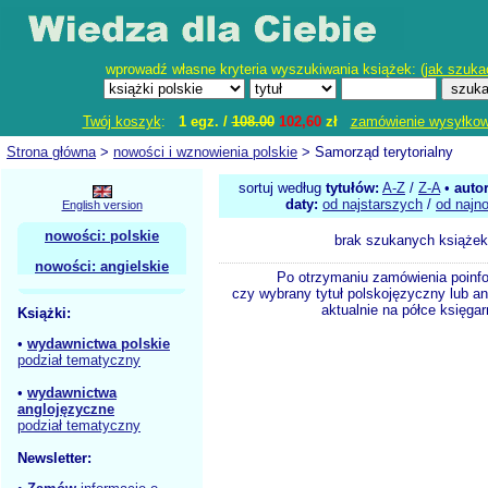
wprowadź własne kryteria wyszukiwania książek: (
jak szuka
Twój koszyk
:
1 egz. /
108.00
102,60
zł
zamówienie wysyłko
Strona główna
>
nowości i wznowienia polskie
> Samorząd terytorialny
sortuj według
tytułów:
A-Z
/
Z-A
•
auto
daty:
od najstarszych
/
od najn
English version
nowości: polskie
brak szukanych książek
nowości: angielskie
Po otrzymaniu zamówienia poinf
czy wybrany tytuł polskojęzyczny lub an
aktualnie na półce księgar
Książki:
•
wydawnictwa polskie
podział tematyczny
•
wydawnictwa
anglojęzyczne
podział tematyczny
Newsletter: