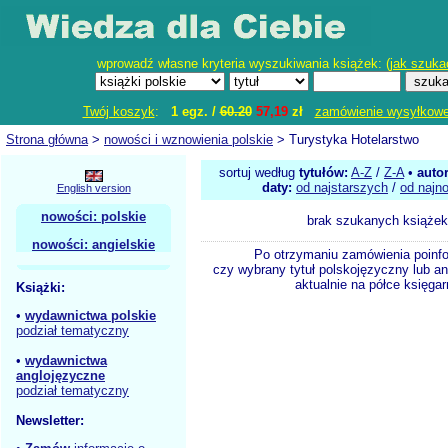
wprowadź własne kryteria wyszukiwania książek: (
jak szuka
Twój koszyk
:
1 egz. /
60.20
57,19
zł
zamówienie wysyłkow
Strona główna
>
nowości i wznowienia polskie
> Turystyka Hotelarstwo
sortuj według
tytułów:
A-Z
/
Z-A
•
auto
daty:
od najstarszych
/
od najn
English version
nowości: polskie
brak szukanych książek
nowości: angielskie
Po otrzymaniu zamówienia poinf
czy wybrany tytuł polskojęzyczny lub an
aktualnie na półce księgar
Książki:
•
wydawnictwa polskie
podział tematyczny
•
wydawnictwa
anglojęzyczne
podział tematyczny
Newsletter: