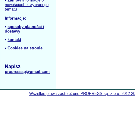
•
Zamów
informacje o
nowościach z wybranego
tematu
Informacje:
•
sposoby płatności i
dostawy
•
kontakt
•
Cookies na stronie
Napisz
propresssp@gmail.com
Wszelkie prawa zastrzeżone PROPRESS sp. z o.o. 2012-2