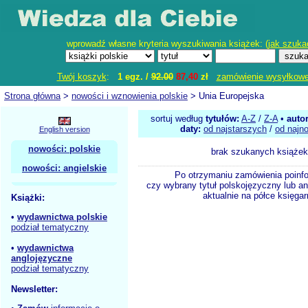
wprowadź własne kryteria wyszukiwania książek: (
jak szuka
Twój koszyk
:
1 egz. /
92.00
87,40
zł
zamówienie wysyłkow
Strona główna
>
nowości i wznowienia polskie
> Unia Europejska
sortuj według
tytułów:
A-Z
/
Z-A
•
auto
daty:
od najstarszych
/
od najn
English version
nowości: polskie
brak szukanych książek
nowości: angielskie
Po otrzymaniu zamówienia poinf
czy wybrany tytuł polskojęzyczny lub an
aktualnie na półce księgar
Książki:
•
wydawnictwa polskie
podział tematyczny
•
wydawnictwa
anglojęzyczne
podział tematyczny
Newsletter: