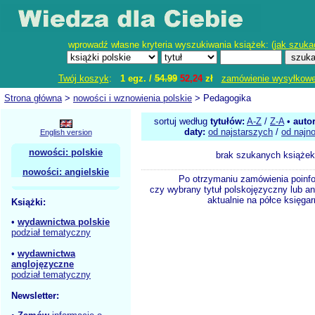
wprowadź własne kryteria wyszukiwania książek: (
jak szuka
Twój koszyk
:
1 egz. /
54.99
52,24
zł
zamówienie wysyłkow
Strona główna
>
nowości i wznowienia polskie
> Pedagogika
sortuj według
tytułów:
A-Z
/
Z-A
•
auto
daty:
od najstarszych
/
od najn
English version
nowości: polskie
brak szukanych książek
nowości: angielskie
Po otrzymaniu zamówienia poinf
czy wybrany tytuł polskojęzyczny lub an
aktualnie na półce księgar
Książki:
•
wydawnictwa polskie
podział tematyczny
•
wydawnictwa
anglojęzyczne
podział tematyczny
Newsletter: