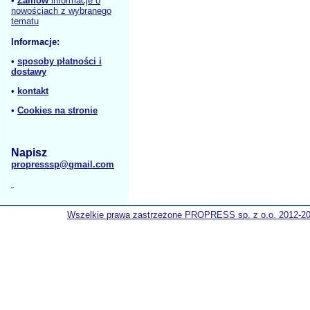
•
Zamów
informacje o
nowościach z wybranego
tematu
Informacje:
•
sposoby płatności i
dostawy
•
kontakt
•
Cookies na stronie
Napisz
propresssp@gmail.com
Wszelkie prawa zastrzeżone PROPRESS sp. z o.o. 2012-2