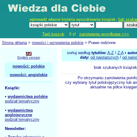
wprowadź własne kryteria wyszukiwania książek: (
jak szuka
Twój koszyk
: 0 zł
zamówienie wysyłkowe >>>
Strona główna
>
nowości i wznowienia polskie
> Prawo rodzinne
sortuj według
tytułów:
A-Z
/
Z-A
•
auto
daty:
od najstarszych
/
od najn
English version
nowości: polskie
brak szukanych książek
nowości: angielskie
Po otrzymaniu zamówienia poinf
czy wybrany tytuł polskojęzyczny lub an
aktualnie na półce księgar
Książki:
•
wydawnictwa polskie
podział tematyczny
•
wydawnictwa
anglojęzyczne
podział tematyczny
Newsletter: