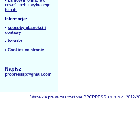
•
Zamów
informacje o
nowościach z wybranego
tematu
Informacje:
•
sposoby płatności i
dostawy
•
kontakt
•
Cookies na stronie
Napisz
propresssp@gmail.com
Wszelkie prawa zastrzeżone PROPRESS sp. z o.o. 2012-2