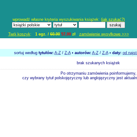
wprowadź własne kryteria wyszukiwania książek: (
jak szukać?
)
Twój koszyk
:
1 egz. /
60.00
57,00
zł
zamówienie wysyłkowe >>>
sortuj według
tytułów:
A-Z
/
Z-A
•
autorów:
A-Z
/
Z-A
•
daty:
od najs
brak szukanych książek
Po otrzymaniu zamówienia poinformujemy,
czy wybrany tytuł polskojęzyczny lub anglojęzyczny jest aktualni