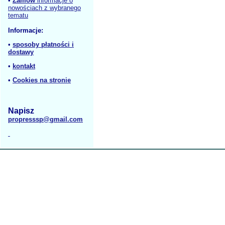
•
Zamów
informacje o
nowościach z wybranego
tematu
Informacje:
•
sposoby płatności i
dostawy
•
kontakt
•
Cookies na stronie
Napisz
propresssp@gmail.com