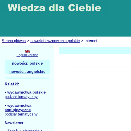
Strona główna
>
nowości i wznowienia polskie
> Internet
English version
nowości: polskie
nowości: angielskie
Książki:
•
wydawnictwa polskie
podział tematyczny
•
wydawnictwa
anglojęzyczne
podział tematyczny
Newsletter: