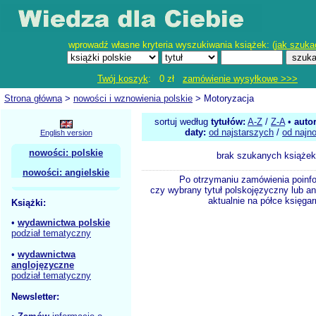
wprowadź własne kryteria wyszukiwania książek: (
jak szuka
Twój koszyk
: 0 zł
zamówienie wysyłkowe >>>
Strona główna
>
nowości i wznowienia polskie
> Motoryzacja
sortuj według
tytułów:
A-Z
/
Z-A
•
auto
daty:
od najstarszych
/
od najn
English version
nowości: polskie
brak szukanych książek
nowości: angielskie
Po otrzymaniu zamówienia poinf
czy wybrany tytuł polskojęzyczny lub an
aktualnie na półce księgar
Książki:
•
wydawnictwa polskie
podział tematyczny
•
wydawnictwa
anglojęzyczne
podział tematyczny
Newsletter: