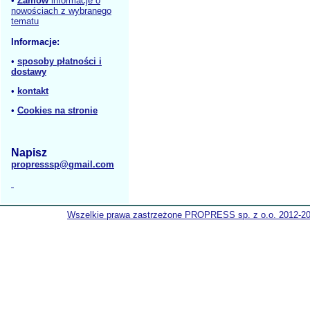
•
Zamów
informacje o
nowościach z wybranego
tematu
Informacje:
•
sposoby płatności i
dostawy
•
kontakt
•
Cookies na stronie
Napisz
propresssp@gmail.com
Wszelkie prawa zastrzeżone PROPRESS sp. z o.o. 2012-2