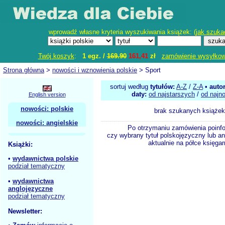
wprowadź własne kryteria wyszukiwania książek: (
jak szuka
Twój koszyk
:
1 egz. /
169.90
161,41
zł
zamówienie wysyłko
Strona główna
>
nowości i wznowienia polskie
> Sport
sortuj według
tytułów:
A-Z
/
Z-A
•
auto
daty:
od najstarszych
/
od najn
English version
nowości: polskie
brak szukanych książek
nowości: angielskie
Po otrzymaniu zamówienia poinf
czy wybrany tytuł polskojęzyczny lub an
aktualnie na półce księgar
Książki:
•
wydawnictwa polskie
podział tematyczny
•
wydawnictwa
anglojęzyczne
podział tematyczny
Newsletter: