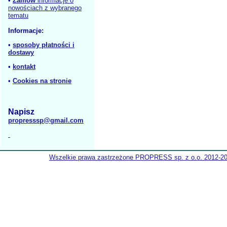
•
Zamów
informacje o
nowościach z wybranego
tematu
Informacje:
•
sposoby płatności i
dostawy
•
kontakt
•
Cookies na stronie
Napisz
propresssp@gmail.com
Wszelkie prawa zastrzeżone PROPRESS sp. z o.o. 2012-2