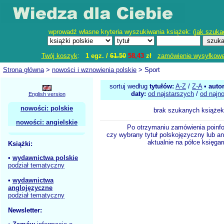
wprowadź własne kryteria wyszukiwania książek: (
jak szuka
Twój koszyk
:
1 egz. /
61.50
58,43
zł
zamówienie wysyłkow
Strona główna
>
nowości i wznowienia polskie
> Sport
sortuj według
tytułów:
A-Z
/
Z-A
•
auto
daty:
od najstarszych
/
od najn
English version
nowości: polskie
brak szukanych książek
nowości: angielskie
Po otrzymaniu zamówienia poinf
czy wybrany tytuł polskojęzyczny lub an
aktualnie na półce księgar
Książki:
•
wydawnictwa polskie
podział tematyczny
•
wydawnictwa
anglojęzyczne
podział tematyczny
Newsletter: