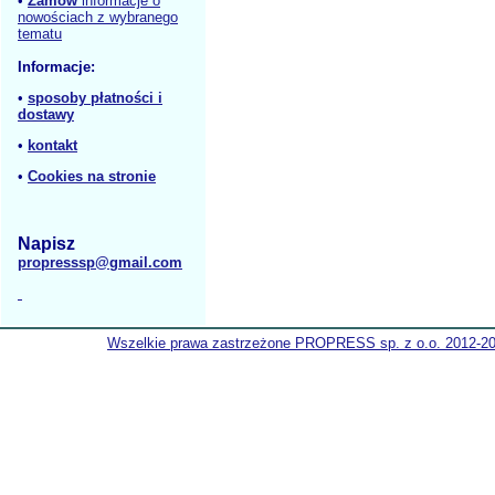
•
Zamów
informacje o
nowościach z wybranego
tematu
Informacje:
•
sposoby płatności i
dostawy
•
kontakt
•
Cookies na stronie
Napisz
propresssp@gmail.com
Wszelkie prawa zastrzeżone PROPRESS sp. z o.o. 2012-2