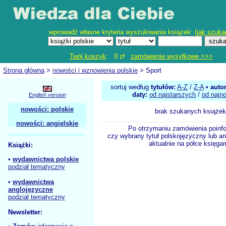
wprowadź własne kryteria wyszukiwania książek: (
jak szuka
Twój koszyk
: 0 zł
zamówienie wysyłkowe >>>
Strona główna
>
nowości i wznowienia polskie
> Sport
sortuj według
tytułów:
A-Z
/
Z-A
•
auto
daty:
od najstarszych
/
od najn
English version
nowości: polskie
brak szukanych książek
nowości: angielskie
Po otrzymaniu zamówienia poinf
czy wybrany tytuł polskojęzyczny lub an
aktualnie na półce księgar
Książki:
•
wydawnictwa polskie
podział tematyczny
•
wydawnictwa
anglojęzyczne
podział tematyczny
Newsletter: