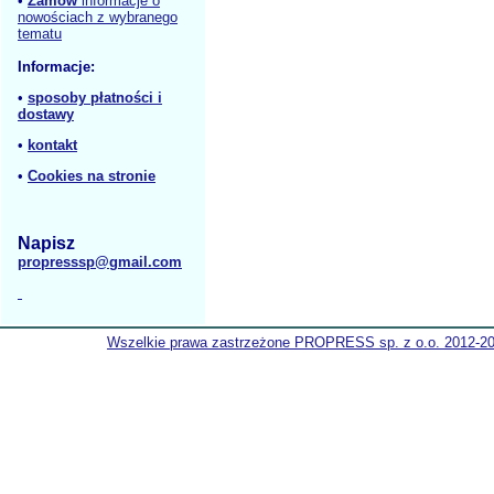
•
Zamów
informacje o
nowościach z wybranego
tematu
Informacje:
•
sposoby płatności i
dostawy
•
kontakt
•
Cookies na stronie
Napisz
propresssp@gmail.com
Wszelkie prawa zastrzeżone PROPRESS sp. z o.o. 2012-2