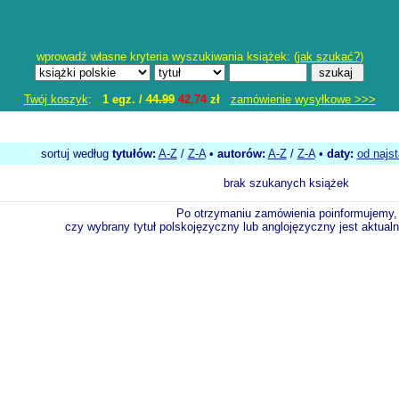
wprowadź własne kryteria wyszukiwania książek: (
jak szukać?
)
Twój koszyk
:
1 egz. /
44.99
42,74
zł
zamówienie wysyłkowe >>>
sortuj według
tytułów:
A-Z
/
Z-A
•
autorów:
A-Z
/
Z-A
•
daty:
od najs
brak szukanych książek
Po otrzymaniu zamówienia poinformujemy,
czy wybrany tytuł polskojęzyczny lub anglojęzyczny jest aktualni