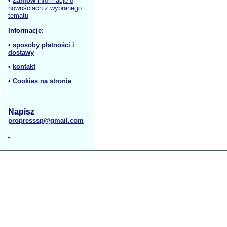
•
Zamów
informacje o
nowościach z wybranego
tematu
Informacje:
•
sposoby płatności i
dostawy
•
kontakt
•
Cookies na stronie
Napisz
propresssp@gmail.com