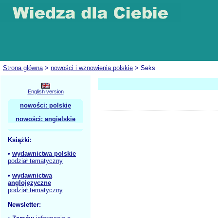
Strona główna
>
nowości i wznowienia polskie
> Seks
English version
nowości: polskie
nowości: angielskie
Książki:
•
wydawnictwa polskie
podział tematyczny
•
wydawnictwa
anglojęzyczne
podział tematyczny
Newsletter: