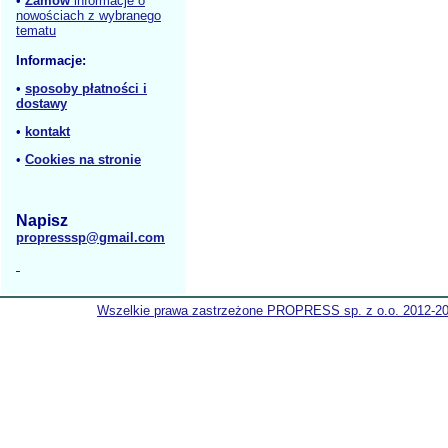
•
Zamów
informacje o
nowościach z wybranego
tematu
Informacje:
•
sposoby płatności i
dostawy
•
kontakt
•
Cookies na stronie
Napisz
propresssp@gmail.com
Wszelkie prawa zastrzeżone PROPRESS sp. z o.o. 2012-2