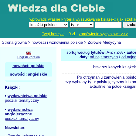
wprowadź własne kryteria wyszukiwania książek: (
jak szuka
Twój koszyk
: 0 zł
zamówienie wysyłkowe >>>
Strona główna
>
nowości i wznowienia polskie
> Zdrowie Medycyna
sortuj według
tytułów:
A-Z
/
Z-A
•
auto
daty:
od najstarszych
/
od najn
English version
nowości: polskie
brak szukanych książek
nowości: angielskie
Po otrzymaniu zamówienia poinf
czy wybrany tytuł polskojęzyczny lub an
aktualnie na półce księgar
Książki:
•
wydawnictwa polskie
podział tematyczny
•
wydawnictwa
anglojęzyczne
podział tematyczny
Newsletter: