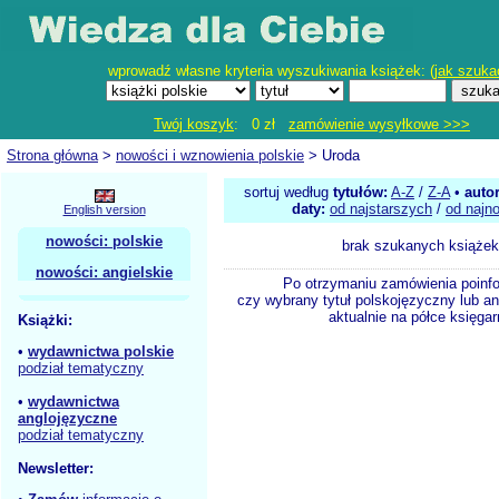
wprowadź własne kryteria wyszukiwania książek: (
jak szuka
Twój koszyk
: 0 zł
zamówienie wysyłkowe >>>
Strona główna
>
nowości i wznowienia polskie
> Uroda
sortuj według
tytułów:
A-Z
/
Z-A
•
auto
daty:
od najstarszych
/
od najn
English version
nowości: polskie
brak szukanych książek
nowości: angielskie
Po otrzymaniu zamówienia poinf
czy wybrany tytuł polskojęzyczny lub an
aktualnie na półce księgar
Książki:
•
wydawnictwa polskie
podział tematyczny
•
wydawnictwa
anglojęzyczne
podział tematyczny
Newsletter: