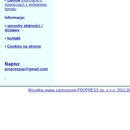
•
Zamów
informacje o
nowościach z wybranego
tematu
Informacje:
•
sposoby płatności i
dostawy
•
kontakt
•
Cookies na stronie
Napisz
propresssp@gmail.com
Wszelkie prawa zastrzeżone PROPRESS sp. z o.o. 2012-2