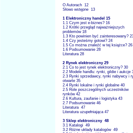
O Autorach 12
Słowo wstępne 13
1 Elektroniczny handel 15
1.1 Czym jest e-biznes? 16
1.2 Krótki przegląd najważniejszych
problemów 18
1.3 Kto powinien być zainteresowany? 2
1.4 Czy jesteśmy gotowi? 24
1.5 Co można znaleźć w tej książce? 26
1.6 Podsumowanie 28
Literatura 28
2 Rynek elektroniczny 29
2.1 Co to jest rynek elektroniczny? 30
2.2 Modele handlu: rynki, gildie i aukcje 
2.3 Rynki sprzedawcy, rynki nabywcy i r
otwarte 35
2.4 Rynki lokalne i rynki globalne 40
2.5 Role poszczególnych uczestników
rynków 42
2.6 Kultura, zaufanie i logistyka 43
2.7 Podsumowanie 46
Literatura 47
Literatura uzupełniająca 47
3 Sklep elektroniczny 48
3.1 Katalogi 49
3.2 Różne układy katalogów 49