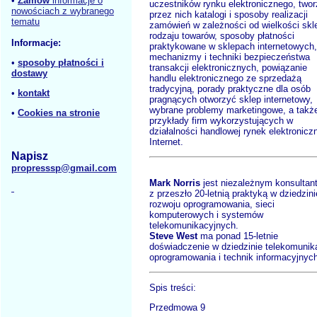
•
Zamów
informacje o
uczestników rynku elektronicznego, two
nowościach z wybranego
przez nich katalogi i sposoby realizacji
tematu
zamówień w zależności od wielkości skle
rodzaju towarów, sposoby płatności
Informacje:
praktykowane w sklepach internetowych,
mechanizmy i techniki bezpieczeństwa
•
sposoby płatności i
transakcji elektronicznych, powiązanie
dostawy
handlu elektronicznego ze sprzedażą
tradycyjną, porady praktyczne dla osób
•
kontakt
pragnących otworzyć sklep internetowy,
wybrane problemy marketingowe, a takż
•
Cookies na stronie
przykłady firm wykorzystujących w
działalności handlowej rynek elektroniczn
Internet.
Napisz
propresssp@gmail.com
Mark Norris
jest niezależnym konsultan
z przeszło 20-letnią praktyką w dziedzini
rozwoju oprogramowania, sieci
komputerowych i systemów
telekomunikacyjnych.
Steve West
ma ponad 15-letnie
doświadczenie w dziedzinie telekomunika
oprogramowania i technik informacyjnyc
Spis treści:
Przedmowa 9