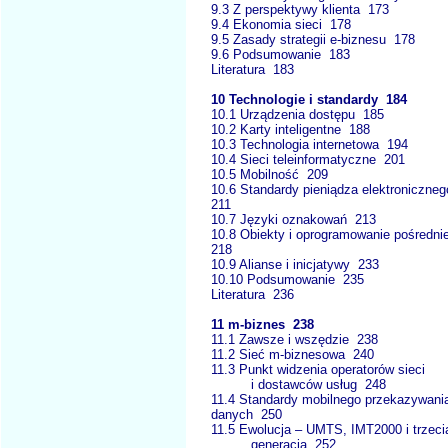
9.3 Z perspektywy klienta 173
9.4 Ekonomia sieci 178
9.5 Zasady strategii e-biznesu 178
9.6 Podsumowanie 183
Literatura 183
10 Technologie i standardy 184
10.1 Urządzenia dostępu 185
10.2 Karty inteligentne 188
10.3 Technologia internetowa 194
10.4 Sieci teleinformatyczne 201
10.5 Mobilność 209
10.6 Standardy pieniądza elektroniczne
211
10.7 Języki oznakowań 213
10.8 Obiekty i oprogramowanie pośredni
218
10.9 Alianse i inicjatywy 233
10.10 Podsumowanie 235
Literatura 236
11 m-biznes 238
11.1 Zawsze i wszędzie 238
11.2 Sieć m-biznesowa 240
11.3 Punkt widzenia operatorów sieci
i dostawców usług 248
11.4 Standardy mobilnego przekazywani
danych 250
11.5 Ewolucja – UMTS, IMT2000 i trzeci
generacja 252