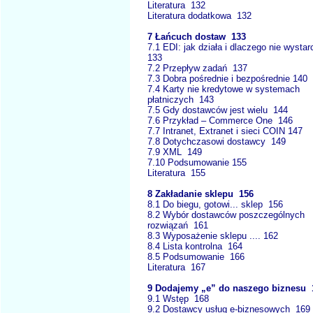
Literatura 132
Literatura dodatkowa 132
7 Łańcuch dostaw 133
7.1 EDI: jak działa i dlaczego nie wysta
133
7.2 Przepływ zadań 137
7.3 Dobra pośrednie i bezpośrednie 140
7.4 Karty nie kredytowe w systemach
płatniczych 143
7.5 Gdy dostawców jest wielu 144
7.6 Przykład – Commerce One 146
7.7 Intranet, Extranet i sieci COIN 147
7.8 Dotychczasowi dostawcy 149
7.9 XML 149
7.10 Podsumowanie 155
Literatura 155
8 Zakładanie sklepu 156
8.1 Do biegu, gotowi... sklep 156
8.2 Wybór dostawców poszczególnych
rozwiązań 161
8.3 Wyposażenie sklepu .... 162
8.4 Lista kontrolna 164
8.5 Podsumowanie 166
Literatura 167
9 Dodajemy „e” do naszego biznesu 
9.1 Wstęp 168
9.2 Dostawcy usług e-biznesowych 169