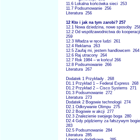
11.6 Lokalna końcówka sieci 253
11.7 Podsumowanie 256
Literatura 256
12 Kto i jak na tym zarobi? 257
12.1 Nowa dziedzina, nowe sposoby 25
12.2 Od współzawodnictwa do kooperacj
259
12.3 Władza w ręce ludzi 261
12.4 Reklama 263
12.5 Zaufaj mi, jestem handlowcem 264
12.6 Raj utracony 264
12.7 Rok 1984 – w końcu! 266
12.8 Podsumowanie 266
Literatura 267
Dodatek 1 Przykłady . 268
D1.1 Przykład 1 – Federal Express 268
D1.2 Przykład 2 – Cisco Systems 271
D1.3 Podsumowanie 272
Literatura 273
Dodatek 2 Bogowie technologii 274
D2.1 Odkrywanie Olimpu 275
D2.2 Bogowie w akcji 277
D2.3 Znalezienie swojego boga 280
D2.4 Gdy pójdziemy za fałszywym bog
283
D2.5 Podsumowanie 284
Literatura 285
Literatura dodatkowa ... 285