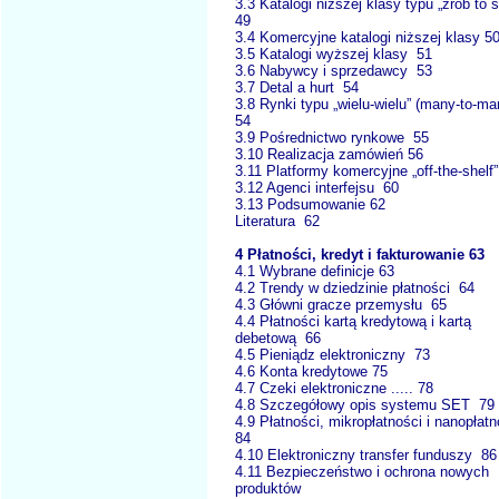
3.3 Katalogi niższej klasy typu „zrób to 
49
3.4 Komercyjne katalogi niższej klasy 5
3.5 Katalogi wyższej klasy 51
3.6 Nabywcy i sprzedawcy 53
3.7 Detal a hurt 54
3.8 Rynki typu „wielu-wielu” (many-to-m
54
3.9 Pośrednictwo rynkowe 55
3.10 Realizacja zamówień 56
3.11 Platformy komercyjne „off-the-shelf”
3.12 Agenci interfejsu 60
3.13 Podsumowanie 62
Literatura 62
4 Płatności, kredyt i fakturowanie 63
4.1 Wybrane definicje 63
4.2 Trendy w dziedzinie płatności 64
4.3 Główni gracze przemysłu 65
4.4 Płatności kartą kredytową i kartą
debetową 66
4.5 Pieniądz elektroniczny 73
4.6 Konta kredytowe 75
4.7 Czeki elektroniczne ..... 78
4.8 Szczegółowy opis systemu SET 79
4.9 Płatności, mikropłatności i nanopłat
84
4.10 Elektroniczny transfer funduszy 86
4.11 Bezpieczeństwo i ochrona nowych
produktów