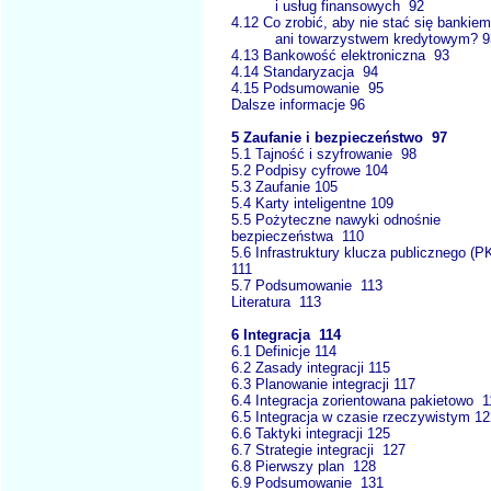
i usług finansowych 92
4.12 Co zrobić, aby nie stać się bankiem
ani towarzystwem kredytowym? 9
4.13 Bankowość elektroniczna 93
4.14 Standaryzacja 94
4.15 Podsumowanie 95
Dalsze informacje 96
5 Zaufanie i bezpieczeństwo 97
5.1 Tajność i szyfrowanie 98
5.2 Podpisy cyfrowe 104
5.3 Zaufanie 105
5.4 Karty inteligentne 109
5.5 Pożyteczne nawyki odnośnie
bezpieczeństwa 110
5.6 Infrastruktury klucza publicznego (P
111
5.7 Podsumowanie 113
Literatura 113
6 Integracja 114
6.1 Definicje 114
6.2 Zasady integracji 115
6.3 Planowanie integracji 117
6.4 Integracja zorientowana pakietowo 1
6.5 Integracja w czasie rzeczywistym 12
6.6 Taktyki integracji 125
6.7 Strategie integracji 127
6.8 Pierwszy plan 128
6.9 Podsumowanie 131