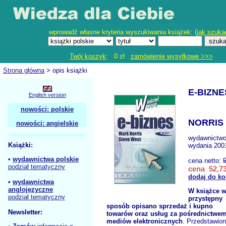
wprowadź własne kryteria wyszukiwania książek: (
jak szuka
Twój koszyk
: 0 zł
zamówienie wysyłkowe >>>
Strona główna
> opis książki
E-BIZNE
English version
nowości: polskie
NORRIS 
nowości: angielskie
wydawnictw
Książki:
wydania 2001
•
wydawnictwa polskie
cena netto:
podział tematyczny
cena 52,73
dodaj do ko
•
wydawnictwa
anglojęzyczne
W książce 
podział tematyczny
przystępny
sposób opisano sprzedaż i kupno
Newsletter:
towarów oraz usług za pośrednictwe
mediów elektronicznych
. Przedstawio