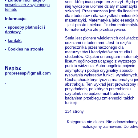
•
Zamów
informacje o
serii, którą inauguruje ten zeszyt. Będą 
nowościach z wybranego
niej wyłożone ułomne działy matematyki
tematu
szkolnej. Przeznaczona jest dla licealist
dla studentów i dla wszystkich miłośnik
Informacje:
matematyki. Matematyka jako esencja n
- jest prosta i piękna. Trudna matematyk
•
sposoby płatności i
to matematyka źle przekazywana.
dostawy
Seria jest plonem wieloletnich doświadc
•
kontakt
uczniami i studentami. Jest to część
podręcznika przeznaczonego dla
•
Cookies na stronie
maturzystów i kandydatów na studia i
studentów. Objaśni on program matemat
liceum ogólnokształcącego z wyższego
punktu widzenia. Autor uogólnia pojęcie
Napisz
asymptoty i podaje oryginalny sposób
propresssp@gmail.com
rysowania wykresów funkcji wymiernych
Cechą charakterystyczną matematyki je
abstrakcja. Ten wykład jest prowadzony 
przykładach, po których przerobieniu
czytelnik nie będzie miał trudności z
badaniem przebiegu zmienności takich
funkcji.
134 strony
Księgarnia nie działa. Nie odpowiadamy 
realizujemy zamówien. Do odwol