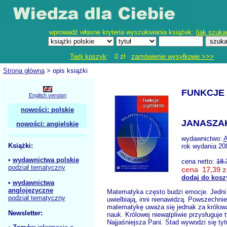
wprowadź własne kryteria wyszukiwania książek: (
jak szuka
Twój koszyk
: 0 zł
zamówienie wysyłkowe >>>
Strona główna
> opis książki
FUNKCJE
English version
nowości: polskie
JANASZAK
nowości: angielskie
wydawnictwo:
Książki:
rok wydania 20
•
wydawnictwa polskie
cena netto:
18.
podział tematyczny
cena 17,39 z
dodaj do kosz
•
wydawnictwa
anglojęzyczne
Matematyka często budzi emocje. Jedni 
podział tematyczny
uwielbiają, inni nienawidzą. Powszechnie
matematykę uważa się jednak za królow
Newsletter:
nauk. Królowej niewątpliwie przysługuje t
Najjaśniejsza Pani. Stad wywodzi się tyt