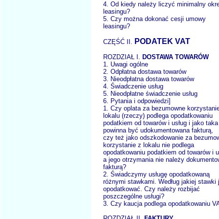
4. Od kiedy należy liczyć minimalny okr
leasingu?
5. Czy można dokonać cesji umowy
leasingu?
PODATEK VAT
CZĘŚĆ II.
ROZDZIAŁ I.
DOSTAWA TOWARÓW
1. Uwagi ogólne
2. Odpłatna dostawa towarów
3. Nieodpłatna dostawa towarów
4. Świadczenie usług
5. Nieodpłatne świadczenie usług
6. Pytania i odpowiedzi]
1. Czy oplata za bezumowne korzystani
lokalu (rzeczy) podlega opodatkowaniu
podatkiem od towarów i usług i jako taka
powinna być udokumentowana fakturą,
czy też jako odszkodowanie za bezumo
korzystanie z lokalu nie podlega
opodatkowaniu podatkiem od towarów i u
a jego otrzymania nie należy dokument
fakturą?
2. Świadczymy usługę opodatkowaną
różnymi stawkami. Według jakiej stawki 
opodatkować. Czy należy rozbijać
poszczególne usługi?
3. Czy kaucja podlega opodatkowaniu V
ROZDZIAŁ II.
FAKTURY