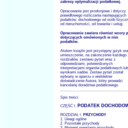
zakresy optymalizacji podatkowej.
Opracowanie jest przekrojowe i dotyczy
prawidłowego rozliczania nastepujących
podatków: dochodowego od osób fizycz
od nieruchomości, od towarów i usług.
Opracowanie zawiera również wzory 
dotyczących omówionych w nim
podatków.
Atutem książki jest przystępny język or
umieszczenie, na zakonczenie każdego 
rozdziałów, zestawu pytań wraz z
odpowiedziami, potwierdzonych
interpretacjami organów podatkowych lu
wyrokami sadów. Zestaw pytań został
wybrany w oparciu o wieloletnie
doświadczenie Autora, który prowadzi
kancelarię doradztwa podatkowego.
Spis treści:
PODATEK DOCHODO
CZĘŚĆ I.
ROZDZIAŁ I.
PRZYCHODY
1. Uwagi ogólne
2. Pozostałe przychody
3. Moment powstania przychodu