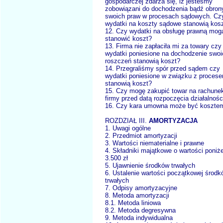
gospodarczej zdarza się, iż jesteśmy
zobowiązani do dochodzenia bądź obron
swoich praw w procesach sądowych. Cz
wydatki na koszty sądowe stanowią kos
12. Czy wydatki na obsługę prawną mog
stanowić koszt?
13. Firma nie zapłaciła mi za towary czy
wydatki poniesione na dochodzenie swoi
roszczeń stanowią koszt?
14. Przegraliśmy spór przed sądem czy
wydatki poniesione w związku z proces
stanowią koszt?
15. Czy mogę zakupić towar na rachune
firmy przed datą rozpoczęcia działalnośc
16. Czy kara umowna może być koszte
ROZDZIAŁ III.
AMORTYZACJA
1. Uwagi ogólne
2. Przedmiot amortyzacji
3. Wartości niematerialne i prawne
4. Składniki majątkowe o wartości poniże
3.500 zł
5. Ujawnienie środków trwałych
6. Ustalenie wartości początkowej środk
trwałych
7. Odpisy amortyzacyjne
8. Metoda amortyzacji
8.1. Metoda liniowa
8.2. Metoda degresywna
9. Metoda indywidualna