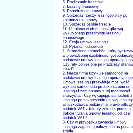
6. Rozliczanie kosztów
7. Leasing finansowy
8. Przedłużenie umowy
9. Sprzedaż rzeczy leasingobiorcy po
zakończeniu umowy
10. Sprzedaż osobie trzeciej
11. Ustalenie wartości początkowej
wykupionego przedmiotu leasingu
finansowego
12. Cesja umowy leasingu
13. Pytania i odpowiedzi
1. Skradziono samochód, który byt uży
w prowadzonej działalności gospodarcze
podstawie umowy leasingu operacyjnego
Czy raty poniesione po kradzieży stanow
koszt?
2. Nasza firma użytkuje samochód na
podstawie umowy leasingu operacyjnego
Umowa leasingu przewiduje możliwość
wykupu samochodu po zakończeniu um
leasingu i zamierzamy z tej możliwości
skorzystać. Czy wykupując samochód z
leasingu po zakończeniu umowy leasing
wnioskodawca będzie miał prawo odlicz
podatek VAT z faktury zakupu, pomimo, 
trakcie trwania umowy leasingu odliczał
podatek VAT?
3. Czy w przypadku zawarcia umowy
leasingu zagranicą należy pobrać podate
źródła