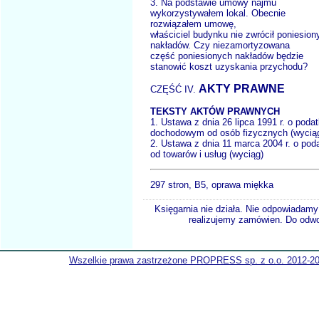
3. Na podstawie umowy najmu
wykorzystywałem lokal. Obecnie
rozwiązałem umowę,
właściciel budynku nie zwrócił poniesion
nakładów. Czy niezamortyzowana
część poniesionych nakładów będzie
stanowić koszt uzyskania przychodu?
AKTY PRAWNE
CZĘŚĆ IV.
TEKSTY AKTÓW PRAWNYCH
1. Ustawa z dnia 26 lipca 1991 r. o poda
dochodowym od osób fizycznych (wycią
2. Ustawa z dnia 11 marca 2004 r. o pod
od towarów i usług (wyciąg)
297 stron, B5, oprawa miękka
Księgarnia nie działa. Nie odpowiadamy 
realizujemy zamówien. Do odwol
Wszelkie prawa zastrzeżone PROPRESS sp. z o.o. 2012-2