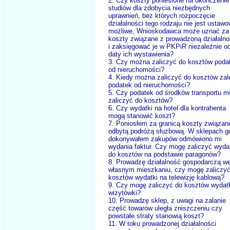
2. Czy koszty poniesione na ukończenie
studiów dla zdobycia niezbędnych
uprawnień, bez których rozpoczęcie
działalności tego rodzaju nie jest ustaw
możliwe, Wnioskodawca może uznać za
koszty związane z prowadzoną działalno
i zaksięgować je w PKPiR niezależnie o
daty ich wystawienia?
3. Czy można zaliczyć do kosztów poda
od nieruchomości?
4. Kiedy można zaliczyć do kosztów zal
podatek od nieruchomości?
5. Czy podatek od środków transportu 
zaliczyć do kosztów?
6. Czy wydatki na hotel dla kontrahenta
mogą stanowić koszt?
7. Poniosłem za granicą koszty związan
odbytą podróżą służbową. W sklepach g
dokonywałem zakupów odmówiono mi
wydania faktur. Czy mogę zaliczyć wyda
do kosztów na podstawie paragonów?
8. Prowadzę działalność gospodarczą w
własnym mieszkaniu, czy mogę zaliczyć
kosztów wydatki na telewizję kablową?
9. Czy mogę zaliczyć do kosztów wydat
wizytówki?
10. Prowadzę sklep, z uwagi na zalanie
część towarów uległa zniszczeniu czy
powstałe straty stanowią koszt?
11. W toku prowadzonej działalności