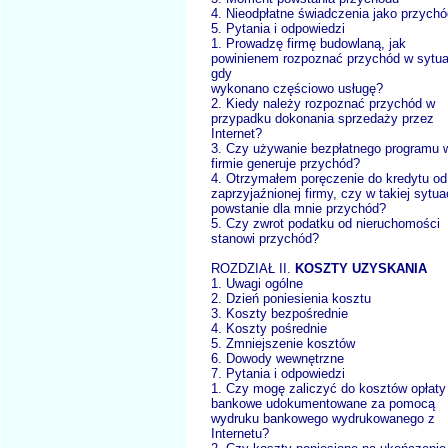
4. Nieodpłatne świadczenia jako przychó
5. Pytania i odpowiedzi
1. Prowadzę firmę budowlaną, jak
powinienem rozpoznać przychód w sytua
gdy
wykonano częściowo usługę?
2. Kiedy należy rozpoznać przychód w
przypadku dokonania sprzedaży przez
Internet?
3. Czy używanie bezpłatnego programu 
firmie generuje przychód?
4. Otrzymałem poręczenie do kredytu od
zaprzyjaźnionej firmy, czy w takiej sytuac
powstanie dla mnie przychód?
5. Czy zwrot podatku od nieruchomości
stanowi przychód?
ROZDZIAŁ II.
KOSZTY UZYSKANIA
1. Uwagi ogólne
2. Dzień poniesienia kosztu
3. Koszty bezpośrednie
4. Koszty pośrednie
5. Zmniejszenie kosztów
6. Dowody wewnętrzne
7. Pytania i odpowiedzi
1. Czy mogę zaliczyć do kosztów opłaty
bankowe udokumentowane za pomocą
wydruku bankowego wydrukowanego z
Internetu?