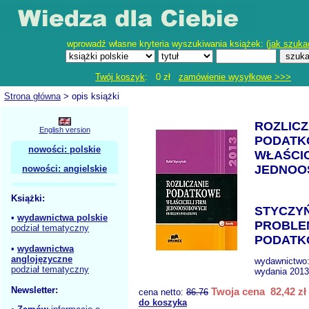
wprowadź własne kryteria wyszukiwania książek: (
jak szuka
Twój koszyk
: 0 zł
zamówienie wysyłkowe >>>
Strona główna
> opis książki
ROZLICZ
English version
PODATK
nowości: polskie
WŁAŚCIC
JEDNOO
nowości: angielskie
Książki:
STYCZYŃ
•
wydawnictwa polskie
PROBLE
podział tematyczny
PODATK
•
wydawnictwa
anglojęzyczne
wydawnictwo
podział tematyczny
wydania 2013
Newsletter:
Twoja cena 82,42 zł
cena netto:
86.76
do koszyka