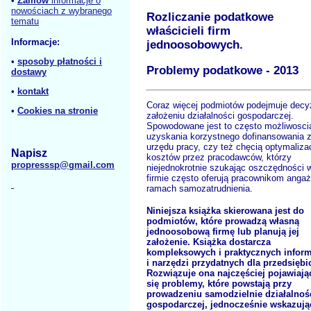
•
Zamów
informacje o
nowościach z wybranego
Rozliczanie podatkowe
tematu
właścicieli firm
Informacje:
jednoosobowych.
•
sposoby płatności i
Problemy podatkowe - 2013
dostawy
•
kontakt
Coraz więcej podmiotów podejmuje decy
•
Cookies na stronie
założeniu działalności gospodarczej.
Spowodowane jest to często możliwosci
uzyskania korzystnego dofinansowania 
urzędu pracy, czy też chęcią optymalizac
Napisz
kosztów przez pracodawców, którzy
propresssp@gmail.com
niejednokrotnie szukając oszczędności 
firmie często oferują pracownikom anga
ramach samozatrudnienia.
Niniejsza książka skierowana jest do
podmiotów, które prowadzą własną
jednoosobową firmę lub planują jej
założenie. Książka dostarcza
kompleksowych i praktycznych inform
i narzędzi przydatnych dla przedsiębi
Rozwiązuje ona najczęściej pojawiają
się problemy, które powstają przy
prowadzeniu samodzielnie działalnoś
gospodarczej, jednocześnie wskazują