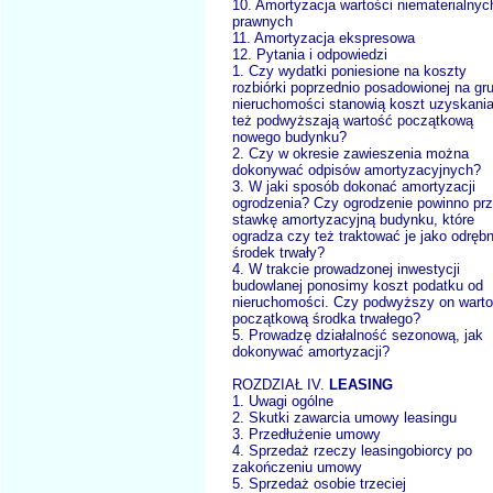
10. Amortyzacja wartości niematerialnych
prawnych
11. Amortyzacja ekspresowa
12. Pytania i odpowiedzi
1. Czy wydatki poniesione na koszty
rozbiórki poprzednio posadowionej na gr
nieruchomości stanowią koszt uzyskani
też podwyższają wartość początkową
nowego budynku?
2. Czy w okresie zawieszenia można
dokonywać odpisów amortyzacyjnych?
3. W jaki sposób dokonać amortyzacji
ogrodzenia? Czy ogrodzenie powinno prz
stawkę amortyzacyjną budynku, które
ogradza czy też traktować je jako odręb
środek trwały?
4. W trakcie prowadzonej inwestycji
budowlanej ponosimy koszt podatku od
nieruchomości. Czy podwyższy on wart
początkową środka trwałego?
5. Prowadzę działalność sezonową, jak
dokonywać amortyzacji?
ROZDZIAŁ IV.
LEASING
1. Uwagi ogólne
2. Skutki zawarcia umowy leasingu
3. Przedłużenie umowy
4. Sprzedaż rzeczy leasingobiorcy po
zakończeniu umowy
5. Sprzedaż osobie trzeciej