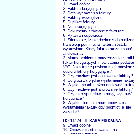
1. Uwagi ogólne
2. Faktura korygująca
3. Data wystawienia faktury
4. Faktury wewnętrzne
5. Duplikat faktury
6. Nota korygująca
7. Dokumenty zrównane z fakturami
8. Pytania i odpowiedzi
1. Zdarza się, iż nie dochodzi do realizac
transakcji pomimo, iż faktura została
wystawiona. Kiedy faktura może zostać
anulowana?
2. Mamy problem z potwierdzeniami odbi
faktur korygujących i rozliczenia podatku
VAT. Jaką formę powinno mieć potwierd
odbioru faktury korygującej?
3. Czy możliwe jest anulowanie faktury?
4. Co grozi za błędne wystawienie faktur
5. W jaki sposób można anulować faktur
6. Czy możliwe jest anulowanie faktury?
7. Czy jako sprzedawca mogę wystawić 
korygującą?
8. W jakim terminie mam obowiązek
wystawienia faktury gdy podmiot jej nie
zażądał?
ROZDZIAŁ III.
KASA FISKALNA
9. Uwagi ogólne
10. Obowiązek stosowania kas