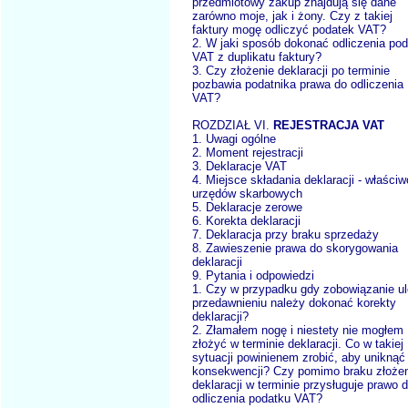
przedmiotowy zakup znajdują się dane
zarówno moje, jak i żony. Czy z takiej
faktury mogę odliczyć podatek VAT?
2. W jaki sposób dokonać odliczenia po
VAT z duplikatu faktury?
3. Czy złożenie deklaracji po terminie
pozbawia podatnika prawa do odliczenia
VAT?
ROZDZIAŁ VI.
REJESTRACJA VAT
1. Uwagi ogólne
2. Moment rejestracji
3. Deklaracje VAT
4. Miejsce składania deklaracji - właści
urzędów skarbowych
5. Deklaracje zerowe
6. Korekta deklaracji
7. Deklaracja przy braku sprzedaży
8. Zawieszenie prawa do skorygowania
deklaracji
9. Pytania i odpowiedzi
1. Czy w przypadku gdy zobowiązanie ul
przedawnieniu należy dokonać korekty
deklaracji?
2. Złamałem nogę i niestety nie mogłem
złożyć w terminie deklaracji. Co w takiej
sytuacji powinienem zrobić, aby uniknąć
konsekwencji? Czy pomimo braku złoże
deklaracji w terminie przysługuje prawo 
odliczenia podatku VAT?