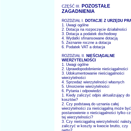
POZOSTAŁE
CZĘŚĆ III.
ZAGADNIENIA
ROZDZIAŁ I.
DOTACJE Z URZĘDU PR
1. Uwagi ogólne
2. Dotacja na rozpoczęcie działalności
3. Dotacja a podatek dochodowy
4. Wydatki sfinansowane dotacją
5. Zeznanie roczne a dotacja
6. Podatek VAT a dotacja
ROZDZIAŁ II.
NIEŚCIĄGALNE
WIERZYTELNOŚCI
1. Uwagi ogólne
2. Uprawdopodobnienie nieściągalności
3. Udokumentowanie nieściągalności
wierzytelności
4. Sprzedaż wierzytelności własnych
5. Umorzenie wierzytelności
6. Pytania i odpowiedzi
1. Kiedy zaliczyć odpis aktualizujący do
kosztów?
2. Czy podstawą do uznania całej
wierzytelności za nieściągalną może być
postanowienie o nieściągalności tylko cz
tej wierzytelności?
3. Czy nieściągalną wierzytelność należ
zaliczyć w koszty w kwocie brutto, czy
netto?