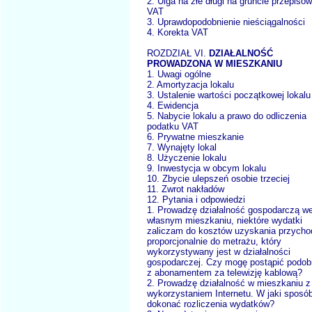
2. Ulga na złe długi na gruncie przepiso
VAT
3. Uprawdopodobnienie nieściągalności
4. Korekta VAT
ROZDZIAŁ VI.
DZIAŁALNOŚĆ
PROWADZONA W MIESZKANIU
1. Uwagi ogólne
2. Amortyzacja lokalu
3. Ustalenie wartości początkowej lokalu
4. Ewidencja
5. Nabycie lokalu a prawo do odliczenia
podatku VAT
6. Prywatne mieszkanie
7. Wynajęty lokal
8. Użyczenie lokalu
9. Inwestycja w obcym lokalu
10. Zbycie ulepszeń osobie trzeciej
11. Zwrot nakładów
12. Pytania i odpowiedzi
1. Prowadzę działalność gospodarczą w
własnym mieszkaniu, niektóre wydatki
zaliczam do kosztów uzyskania przycho
proporcjonalnie do metrażu, który
wykorzystywany jest w działalności
gospodarczej. Czy mogę postąpić podob
z abonamentem za telewizję kablową?
2. Prowadzę działalność w mieszkaniu z
wykorzystaniem Internetu. W jaki sposó
dokonać rozliczenia wydatków?