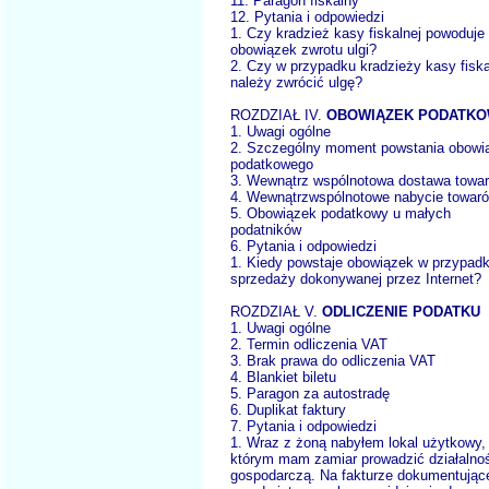
11. Paragon fiskalny
12. Pytania i odpowiedzi
1. Czy kradzież kasy fiskalnej powoduje
obowiązek zwrotu ulgi?
2. Czy w przypadku kradzieży kasy fiska
należy zwrócić ulgę?
ROZDZIAŁ IV.
OBOWIĄZEK PODATK
1. Uwagi ogólne
2. Szczególny moment powstania obowi
podatkowego
3. Wewnątrz wspólnotowa dostawa towa
4. Wewnątrzwspólnotowe nabycie towar
5. Obowiązek podatkowy u małych
podatników
6. Pytania i odpowiedzi
1. Kiedy powstaje obowiązek w przypad
sprzedaży dokonywanej przez Internet?
ROZDZIAŁ V.
ODLICZENIE PODATKU
1. Uwagi ogólne
2. Termin odliczenia VAT
3. Brak prawa do odliczenia VAT
4. Blankiet biletu
5. Paragon za autostradę
6. Duplikat faktury
7. Pytania i odpowiedzi
1. Wraz z żoną nabyłem lokal użytkowy,
którym mam zamiar prowadzić działalno
gospodarczą. Na fakturze dokumentując