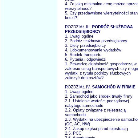
4. Za jaką minimalną cenę można sprze
wierzytelność?
5. Czy przedawnione wierzytelności sta
koszt?
ROZDZIAŁ III.
PODRÓŻ SŁUŻBOWA
PRZEDSIĘBIORCY
1. Uwagi ogólne
2. Podróż służbowa przedsiębiorcy
3. Diety przedsiębiorcy
4. Udokumentowanie wydatków
5. Środek transportu
6. Pytania i odpowiedzi
1. Prowadzę działalność gospodarczą w
zakresie usług transportowych czy mogę
wydatki z tytułu podróży służbowych
zaliczyć do kosztów?
ROZDZIAŁ IV.
SAMOCHÓD W FIRMIE
1. Uwagi ogólne
2. Samochód jako środek trwały firmy
2.1. Ustalenie wartości początkowej
nabytego samochodu
2.2. Opłaty związane z rejestracją
samochodu
2.3. Wydatki na ubezpieczenie samocho
(OC, AC, NW)
2.4. Zakup części przed rejestracją
2.5. PCC
2.6. Amortyzacja