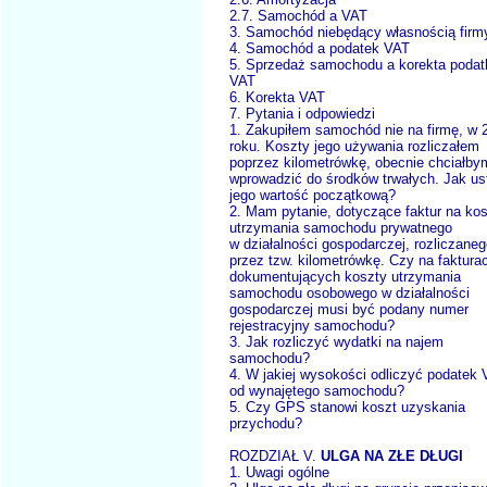
2.7. Samochód a VAT
3. Samochód niebędący własnością firm
4. Samochód a podatek VAT
5. Sprzedaż samochodu a korekta podat
VAT
6. Korekta VAT
7. Pytania i odpowiedzi
1. Zakupiłem samochód nie na firmę, w 
roku. Koszty jego używania rozliczałem
poprzez kilometrówkę, obecnie chciałby
wprowadzić do środków trwałych. Jak ust
jego wartość początkową?
2. Mam pytanie, dotyczące faktur na ko
utrzymania samochodu prywatnego
w działalności gospodarczej, rozliczane
przez tzw. kilometrówkę. Czy na faktura
dokumentujących koszty utrzymania
samochodu osobowego w działalności
gospodarczej musi być podany numer
rejestracyjny samochodu?
3. Jak rozliczyć wydatki na najem
samochodu?
4. W jakiej wysokości odliczyć podatek
od wynajętego samochodu?
5. Czy GPS stanowi koszt uzyskania
przychodu?
ROZDZIAŁ V.
ULGA NA ZŁE DŁUGI
1. Uwagi ogólne