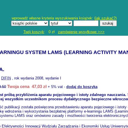
wprowadź własne kryteria wyszukiwania książek: (
jak szukać?
)
Twój koszyk
: 0 zł
zamówienie wysyłkowe >>>
ARNINGU SYSTEM LAMS (LEARNING ACTIVITY M
A.
:
DIFIN
, rok wydania 2008, wydanie I
Twoja cena 47,03 zł
9.50
+ 5% vat -
dodaj do koszyka
est próbą przybliżenia aparatu pojęciowego i istoty zdalnego nauczania.
cej wszystkim uczestnikom procesu dydaktycznego bezpieczne wkroczen
ć publikacji została poświęcona przedstawieniu aparatu pojęciowego i istot
kę wdrożenia i wykorzystania bezpłatnej platformy e-learningu LAMS (Learni
 systemu LAMS oraz omówiono zasady i możliwości tworzenia elektronicznyc
 Efektywności Innowacji Wydziału Zarządzania i Ekonomiki Usług Uniwersyt