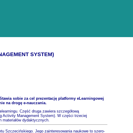
ANAGEMENT SYSTEM)
 Stawia sobie za cel prezentację platformy eLearningowej
ie na drogę e-nauczania.
y elearningu. Część druga zawiera szczegółową
ng Activity Management System). W części trzeciej
h materiałów dydaktycznych.
etu Szczecińskiego. Jego zainteresowania naukowe to szero­