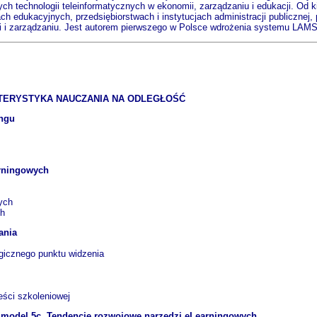
 technologii teleinformatycznych w ekonomii, zarządzaniu i edukacji. Od kilk
ach edukacyjnych, przedsiębiorstwach i instytucjach administracji publicznej, 
i i zarządzaniu. Jest autorem pierwszego w Polsce wdrożenia systemu LAMS
AKTERYSTYKA NAUCZANIA NA ODLEGŁOŚĆ
ingu
arningowych
ych
ch
ania
icznego punktu widzenia
eści szkoleniowej
 - model 5c. Tendencje rozwojowe narzędzi eLearningowych