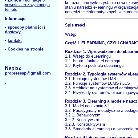
•
Zamów
informacje o
ko rozumiane wykorzystanie nowoczesnych
nowościach z wybranego
staniu narzędzi e-learningu w organizacj
tematu
narzędzi teleinformatycznych w ekonomi
Informacje:
Spis treści:
•
sposoby płatności i
dostawy
Wstęp
•
kontakt
Część I. ELEARNING, CZYLI CHAR
•
Cookies na stronie
Rozdział 1. Wprowadzenie do eLearn
1.1. Wstęp do eLearningu
1.2. Istota i funkcje eLearningu
1.3. Kryteria podziału eLearningu
Napisz
propresssp@gmail.com
Rozdział 2. Typologia systemów eLe
2.1. Funkcje systemów LMS
2.2. Funkcje systemów LCMS i LCS
2.3. Architektura systemów eLearningow
2.4. Przykłady systemów eLearningowy
Rozdział 3. Elearning a modele naucz
3.1. Model nauczania 3J
3.2. Paradygmaty metodyczne z pedagog
3.2.1. Behawioryzm
3.2.2. Kognitywizm
3.2.3. Konstruktywizm
3.3. Standardy eLearningu a tworzenie tr
Rozdział 4 Internetowa sieć wartości