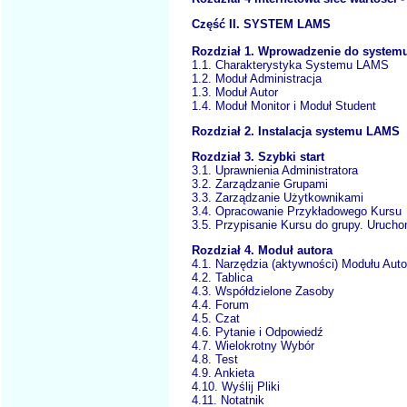
Część II. SYSTEM LAMS
Rozdział 1. Wprowadzenie do syste
1.1. Charakterystyka Systemu LAMS
1.2. Moduł Administracja
1.3. Moduł Autor
1.4. Moduł Monitor i Moduł Student
Rozdział 2. Instalacja systemu LAMS
Rozdział 3. Szybki start
3.1. Uprawnienia Administratora
3.2. Zarządzanie Grupami
3.3. Zarządzanie Użytkownikami
3.4. Opracowanie Przykładowego Kursu
3.5. Przypisanie Kursu do grupy. Uruch
Rozdział 4. Moduł autora
4.1. Narzędzia (aktywności) Modułu Auto
4.2. Tablica
4.3. Współdzielone Zasoby
4.4. Forum
4.5. Czat
4.6. Pytanie i Odpowiedź
4.7. Wielokrotny Wybór
4.8. Test
4.9. Ankieta
4.10. Wyślij Pliki
4.11. Notatnik