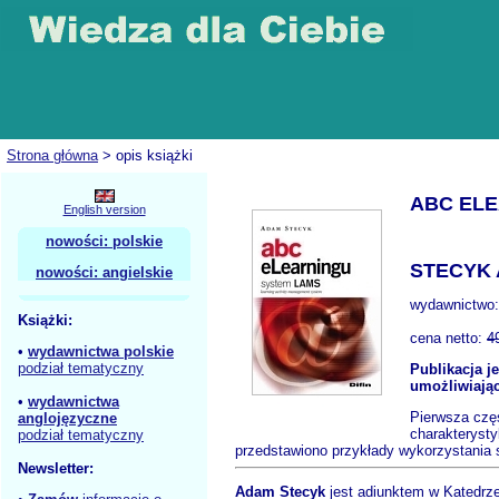
Strona główna
> opis książki
ABC ELE
English version
nowości: polskie
STECYK 
nowości: angielskie
wydawnictwo
Książki:
cena netto:
4
•
wydawnictwa polskie
podział tematyczny
Publikacja j
umożliwiają
•
wydawnictwa
Pierwsza częś
anglojęzyczne
charakterysty
podział tematyczny
przedstawiono przykłady wykorzystania
Newsletter:
Adam Stecyk
jest adiunktem w Katedrze