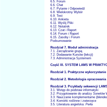
6.5. Forum
6.6. Chat
6.7. Pytanie i Odpowiedź
6.8. Wielokrotny Wybór
6.9. Test
6.10. Ankieta
6.11. Wyślij Pliki
6.12. Notatnik
6.13. Czat i Raport
6.14. Forum i Raport
6.15. Zasoby i Forum
Podsumowanie
Rozdział 7. Moduł administracja
7.1. Zarządzanie grupą
7.2. Dodawanie Kursów (lekcji)
7.3. Administracja Systemem
Część III. SYSTEM LAMS W PRAKTY
Rozdział 1. Praktyczne wykorzystan
Rozdział 2. Metodologia opracowania 
Rozdział 3. Przykłady sekwencji LAM
3.1. Wstęp do podstaw informatyki
3.2. Przygotowanie do analizy
Sonetów
3.3. Nauczanie komplementarne (
blended
3.4. Komórki roślinne i zwierzęce
3.5. Literatura angielska:
Perła