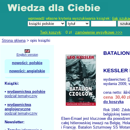
wprowadź własne kryteria wyszukiwania książek: (
jak szuka
Twój koszyk
: 0 zł
zamówienie wysyłkowe >>>
Strona główna
> opis książki
BATALIO
English version
nowości: polskie
KESSLER 
nowości: angielskie
wydawnictwo:
E
Książki:
wydania 2009, 
•
wydawnictwa polskie
cena netto:
32.
podział tematyczny
cena 30,40 z
do koszyka
•
wydawnictwa
anglojęzyczne
Rok 1940. Zdob
podział tematyczny
belgijskiej twie
Eben-Emael jest kluczowe dla powodzen
Newsletter:
całej hitlerowskiej inwazji na Belgię, Hol
i Francję. Batalion Szturmowy SS Wotan