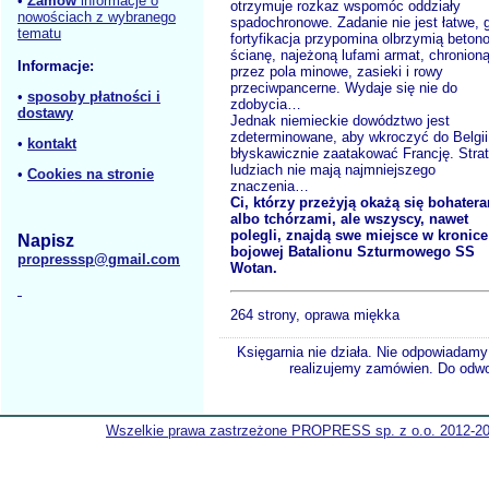
•
Zamów
informacje o
otrzymuje rozkaz wspomóc oddziały
nowościach z wybranego
spadochronowe. Zadanie nie jest łatwe, 
tematu
fortyfikacja przypomina olbrzymią beton
ścianę, najeżoną lufami armat, chronion
Informacje:
przez pola minowe, zasieki i rowy
przeciwpancerne. Wydaje się nie do
•
sposoby płatności i
zdobycia…
dostawy
Jednak niemieckie dowództwo jest
zdeterminowane, aby wkroczyć do Belgii 
•
kontakt
błyskawicznie zaatakować Francję. Stra
ludziach nie mają najmniejszego
•
Cookies na stronie
znaczenia…
Ci, którzy przeżyją okażą się bohater
albo tchórzami, ale wszyscy, nawet
polegli, znajdą swe miejsce w kronice
Napisz
bojowej Batalionu Szturmowego SS
propresssp@gmail.com
Wotan.
264 strony, oprawa miękka
Księgarnia nie działa. Nie odpowiadamy 
realizujemy zamówien. Do odwol
Wszelkie prawa zastrzeżone PROPRESS sp. z o.o. 2012-2