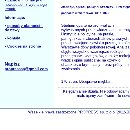
•
Zamów
informacje o
nowościach z wybranego
Złodzieje, agenci, policyjni strażnicy... Przestę
tematu
pospolite w Warszawie 1815-1830
Informacje:
Studium oparte na archiwaliach
•
sposoby płatności i
wytworzonych przez władze administrac
dostawy
i instytucje policyjne, na prasie,
•
kontakt
pamiętnikach, zbiorach aktów prawnych,
przedstawiające zjawisko przestępczośc
•
Cookies na stronie
Warszawie doby pokongresowej. Analizą
objęto wszystkie ważniejsze rodzaje
przestępstw i występków, a także reakcj
władz i opinii publicznej na czyny o
Napisz
charakterze kryminalnym oraz próby ich
propresssp@gmail.com
zwalczania.
170 stron, B5,oprawa miękka
Księgarnia nie działa. Nie odpowiadamy 
realizujemy zamówien. Do odwol
Wszelkie prawa zastrzeżone PROPRESS sp. z o.o. 2012-2