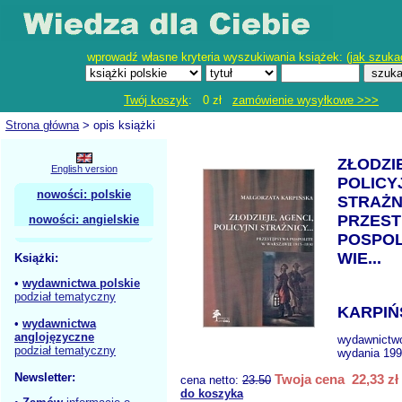
wprowadź własne kryteria wyszukiwania książek: (
jak szuka
Twój koszyk
: 0 zł
zamówienie wysyłkowe >>>
Strona główna
> opis książki
ZŁODZI
English version
POLICY
nowości: polskie
STRAŻN
PRZES
nowości: angielskie
POSPOL
WIE...
Książki:
•
wydawnictwa polskie
podział tematyczny
KARPIŃ
•
wydawnictwa
anglojęzyczne
wydawnictw
podział tematyczny
wydania 199
Newsletter:
Twoja cena 22,33 zł
cena netto:
23.50
do koszyka